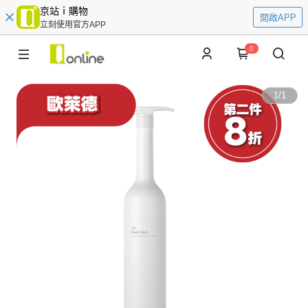
京站ｉ購物
開啟APP
立刻使用官方APP
0
1
/
1