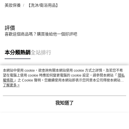
美妝保養
【洗沐/衛浴用品】
評價
喜歡這個商品嗎？購買後給他一個好評吧
本分類熱銷
全站排行
本網站中使用 cookie，欲查詢有關本網站使用 cookie 方式之詳情，及若您不希
熱門標籤
望在電腦上使用 cookie 時應如何變更電腦的 cookie 設定，請參閱本網站「
隱私
權條款
」之 Cookie 聲明。您繼續使用本網站即表示您同意本公司得按本網站使
用條款之 Cookie 聲明使用 cookie。
了解更多 >
我知道了