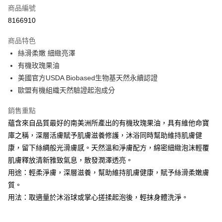
商品編號
街口支付
8166910
悠遊付
商品特色
Google Pay
絲滑柔嫩 細緻亮澤
全盈+PAY
有機玫瑰果油
美國官方USDA Biobased生物基天然永續認證
大哥付你分期
歐盟有機組織天然驗證起泡成分
相關說明
【大哥付你分期使用說明】
銷售重點
AFTEE先享後付
1.本服務由台灣大哥大提供，台灣大哥大用戶可立即使用無須另外申請。
蘊含來自品質最好的南美洲所產出的有機玫瑰果油，具有維他命寶
2.付款方式選擇「大哥付你分期」，訂單成立後會自動跳轉到大哥付的交易
相關說明
流程，驗證手機門號後，選擇欲分期的期數、繳款截止日，確認付款後即完
庫之稱，深層活膚賦予肌膚滋養修護，沐浴同時幫助維持肌膚健
【關於「AFTEE先享後付」】
成交易。
ATM付款
AFTEE先享後付是「在收到商品之後才付款」的支付方式。 讓您購物簡單
康，留下絲綢般光滑膚感。天然溫和淨膚配方，綿密細緻泡沫輕覆
3.實際核准額度、可分期數及費用金額請依後續交易確認頁面所載為準。
便利好安心！
4.訂單成立30分鐘內，如未前往確認交易或遇審核未通過，訂單將自動取
肌膚釋放清新雅致氣息，散發潤澤透亮。
１．簡單：不需註冊會員、不需綁卡、不需儲值。
運送方式
消。如遇「轉專審核」未通過狀況，表示未達大哥付你分期系統評分，恕無
２．便利：只要手機號碼，簡訊認證，即可結帳。
用途：輕柔淨膚，深層滋養，幫助維持肌膚健康，賦予絲滑柔嫩膚
法說明評估內容。
３．安心：先確認商品／服務後，再付款。
付款後全家取貨
質。
【繳款方式說明】
1.分期款項不併入電信帳單，「大哥付你分期」於每月結算日後寄送繳費提
每筆NT$70，滿NT$1,000(含以上)免運費
用法：取適量於沐浴球或掌心搓揉起泡後，輕抹身體洗淨。
【「AFTEE先享後付」結帳流程】
醒簡訊。
１．於結帳方式選擇「AFTEE先享後付」後，將跳轉至「AFTEE先享後付」
2.透過簡訊連結打開帳單後，可選擇「超商條碼／台灣大直營門市／銀行轉
付款後7-11取貨
結帳頁面，進行簡訊認證並確認金額後，即可完成結帳。
帳／街口支付／iPASS MONEY」等通路繳費。