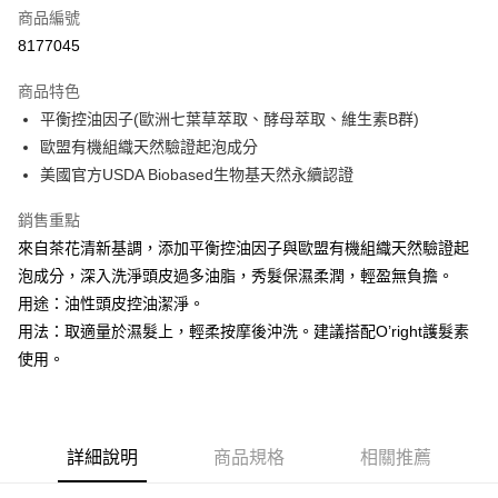
商品編號
街口支付
8177045
悠遊付
商品特色
Google Pay
平衡控油因子(歐洲七葉草萃取、酵母萃取、維生素B群)
全盈+PAY
歐盟有機組織天然驗證起泡成分
美國官方USDA Biobased生物基天然永續認證
大哥付你分期
相關說明
銷售重點
【大哥付你分期使用說明】
來自茶花清新基調，添加平衡控油因子與歐盟有機組織天然驗證起
AFTEE先享後付
1.本服務由台灣大哥大提供，台灣大哥大用戶可立即使用無須另外申請。
泡成分，深入洗淨頭皮過多油脂，秀髮保濕柔潤，輕盈無負擔。
2.付款方式選擇「大哥付你分期」，訂單成立後會自動跳轉到大哥付的交易
相關說明
流程，驗證手機門號後，選擇欲分期的期數、繳款截止日，確認付款後即完
用途：油性頭皮控油潔淨。
【關於「AFTEE先享後付」】
成交易。
ATM付款
AFTEE先享後付是「在收到商品之後才付款」的支付方式。 讓您購物簡單
用法：取適量於濕髮上，輕柔按摩後沖洗。建議搭配O’right護髮素
3.實際核准額度、可分期數及費用金額請依後續交易確認頁面所載為準。
便利好安心！
4.訂單成立30分鐘內，如未前往確認交易或遇審核未通過，訂單將自動取
使用。
１．簡單：不需註冊會員、不需綁卡、不需儲值。
運送方式
消。如遇「轉專審核」未通過狀況，表示未達大哥付你分期系統評分，恕無
２．便利：只要手機號碼，簡訊認證，即可結帳。
法說明評估內容。
３．安心：先確認商品／服務後，再付款。
付款後全家取貨
【繳款方式說明】
1.分期款項不併入電信帳單，「大哥付你分期」於每月結算日後寄送繳費提
每筆NT$70，滿NT$899(含以上)免運費
【「AFTEE先享後付」結帳流程】
醒簡訊。
詳細說明
商品規格
相關推薦
１．於結帳方式選擇「AFTEE先享後付」後，將跳轉至「AFTEE先享後付」
2.透過簡訊連結打開帳單後，可選擇「超商條碼／台灣大直營門市／銀行轉
付款後7-11取貨
結帳頁面，進行簡訊認證並確認金額後，即可完成結帳。
帳／街口支付／iPASS MONEY」等通路繳費。