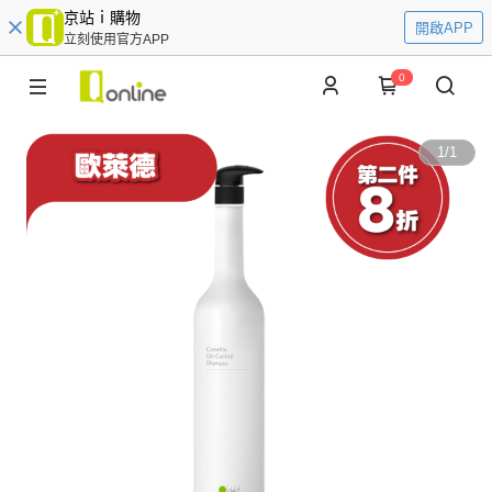
京站ｉ購物
開啟APP
立刻使用官方APP
0
1
/
1