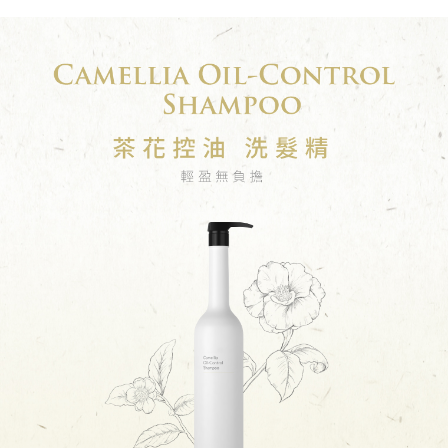
２．訂單成立數日內，您將收到繳費通知簡訊。
每筆NT$70，滿NT$899(含以上)免運費
３．收到繳費通知簡訊後14天內，點擊此簡訊中的連結，可透過四大超商／
【注意事項】
ATM／網路銀行／等多元方式進行付款，方視為交易完成。
宅配
1.本服務係由「台灣大哥大股份有限公司」（以下簡稱本公司）所提供，讓
※ 請注意：結帳手續完成當下不需立刻繳費，但若您需要取消訂單，請聯絡
用戶於交易時，得透過本服務購買商品或服務，並由商店將買賣／分期付款
每筆NT$100，滿NT$1,000(含以上)免運費
購買商品的店家。未經商家同意取消之訂單仍視為有效，需透過AFTEE先享
買賣價金債權讓與本公司後，依約使用本公司帳單繳交帳款。
後付繳納相關費用。
2.基於同意付款使用「大哥付你分期」之契約關係目的，商店將以您的個人
京站台北店客服中心(1F星巴克旁) 即日起不提供京站紙袋，取件時
※ 交易是否成功請以「AFTEE先享後付 」之結帳頁面顯示為準，若有關於
資料（包含姓名、電話或地址）提供予台灣大哥大進項蒐集、處理及利用，
是否繳費成功／繳費後需取消欲退款等相關疑問，請聯繫「AFTEE先享後付
請自備購物袋，若需購買紙袋可現場詢問
由本公司與您本人進行分期帳單所需資料之確認、核對及更正。
客戶支援中心」
https://netprotections.freshdesk.com/support/home
3.完整用戶服務條款，請詳閱以下連結：
https://oppay.tw/userRule
免運費
【注意事項】
１．透過由恩沛科技股份有限公司提供之「AFTEE先享後付」服務完成之交
易，需依本服務之必要範圍內提供個人資料，並將交易相關給付款項請求債
權轉讓予恩沛科技股份有限公司。
２．關於個人資料處理事宜，請瀏覽以下網址：
https://aftee.tw/terms/#terms3
３．未成年的使用者請事先徵得法定代理人或監護人之同意方可使用
「AFTEE先享後付」，若未經同意申辦者引起之損失，本公司不負相關責
任。
４．使用「AFTEE先享後付」時，將依據個別帳號之用戶狀況，依本公司即
時審查核予不同之上限額度；若仍有額度不足之情形，本公司將視審查結果
請求用戶進行身份認證。
５．嚴禁一人註冊多個帳號或使用他人資訊註冊。若發現惡意使用之情形，
恩沛科技股份有限公司將有權停止該用戶之使用額度並採取法律行動。