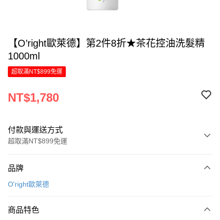
【O’right歐萊德】第2件8折★茶花控油洗髮精
1000ml
超取滿NT$899免運
NT$1,780
付款與運送方式
超取滿NT$899免運
付款方式
品牌
信用卡一次付款
O'right歐萊德
LINE Pay
商品特色
Apple Pay