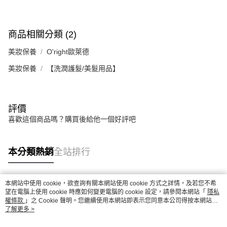
商品相關分類 (2)
美妝保養
O'right歐萊德
美妝保養
【洗潤護髮/美髮用品】
評價
喜歡這個商品嗎？購買後給他一個好評吧
本分類熱銷
全站排行
本網站中使用 cookie，欲查詢有關本網站使用 cookie 方式之詳情，及若您不希
熱門標籤
望在電腦上使用 cookie 時應如何變更電腦的 cookie 設定，請參閱本網站「
隱私
權條款
」之 Cookie 聲明。您繼續使用本網站即表示您同意本公司得按本網站使
用條款之 Cookie 聲明使用 cookie。
了解更多 >