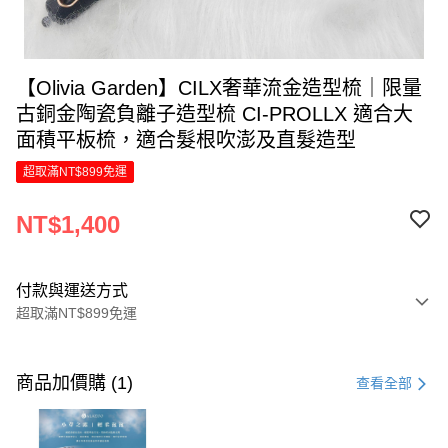
【Olivia Garden】CILX奢華流金造型梳｜限量
古銅金陶瓷負離子造型梳 CI-PROLLX 適合大
面積平板梳，適合髮根吹澎及直髮造型
超取滿NT$899免運
NT$1,400
付款與運送方式
超取滿NT$899免運
付款方式
信用卡一次付款
商品加價購 (1)
查看全部
LINE Pay