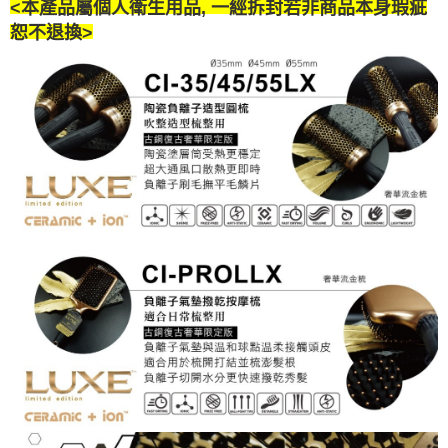
<本產品屬個人衛生用品, 一經拆封若非商品本身瑕疵
恕不退換>