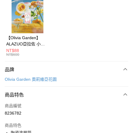
Apple Pay
街口支付
悠遊付
Google Pay
【Olivia Garden】
ALAZUO亞拉佐 小芽
全盈+PAY
之露輕柔泡泡洗手慕斯
NT$88
NT$600
350ml
大哥付你分期
相關說明
品牌
【大哥付你分期使用說明】
AFTEE先享後付
1.本服務由台灣大哥大提供，台灣大哥大用戶可立即使用無須另外申請。
Olivia Garden 奧莉維亞花園
2.付款方式選擇「大哥付你分期」，訂單成立後會自動跳轉到大哥付的交易
相關說明
流程，驗證手機門號後，選擇欲分期的期數、繳款截止日，確認付款後即完
【關於「AFTEE先享後付」】
成交易。
ATM付款
商品特色
AFTEE先享後付是「在收到商品之後才付款」的支付方式。 讓您購物簡單
3.實際核准額度、可分期數及費用金額請依後續交易確認頁面所載為準。
便利好安心！
4.訂單成立30分鐘內，如未前往確認交易或遇審核未通過，訂單將自動取
１．簡單：不需註冊會員、不需綁卡、不需儲值。
商品編號
運送方式
消。如遇「轉專審核」未通過狀況，表示未達大哥付你分期系統評分，恕無
２．便利：只要手機號碼，簡訊認證，即可結帳。
8236782
法說明評估內容。
３．安心：先確認商品／服務後，再付款。
付款後全家取貨
【繳款方式說明】
1.分期款項不併入電信帳單，「大哥付你分期」於每月結算日後寄送繳費提
商品特色
每筆NT$70，滿NT$899(含以上)免運費
【「AFTEE先享後付」結帳流程】
醒簡訊。
１．於結帳方式選擇「AFTEE先享後付」後，將跳轉至「AFTEE先享後付」
陶瓷塗層筒