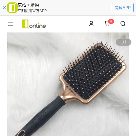
京站ｉ購物
開啟APP
立刻使用官方APP
0
1
/
1