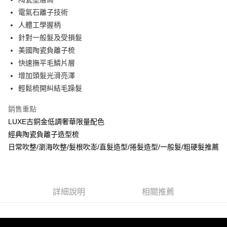
2.透過簡訊連結打開帳單後，可選擇「超商條碼／台灣大直營門市／銀行轉
付款後7-11取貨
結帳頁面，進行簡訊認證並確認金額後，即可完成結帳。
電氣石離子技術
帳／街口支付／iPASS MONEY」等通路繳費。
２．訂單成立數日內，您將收到繳費通知簡訊。
每筆NT$70，滿NT$899(含以上)免運費
人體工學握柄
３．收到繳費通知簡訊後14天內，點擊此簡訊中的連結，可透過四大超商／
【注意事項】
ATM／網路銀行／等多元方式進行付款，方視為交易完成。
針對一般髮及受損髮
宅配
1.本服務係由「台灣大哥大股份有限公司」（以下簡稱本公司）所提供，讓
※ 請注意：結帳手續完成當下不需立刻繳費，但若您需要取消訂單，請聯絡
用戶於交易時，得透過本服務購買商品或服務，並由商店將買賣／分期付款
美國陶瓷負離子梳
每筆NT$100，滿NT$1,000(含以上)免運費
購買商品的店家。未經商家同意取消之訂單仍視為有效，需透過AFTEE先享
買賣價金債權讓與本公司後，依約使用本公司帳單繳交帳款。
後付繳納相關費用。
快速撫平毛鱗片層
2.基於同意付款使用「大哥付你分期」之契約關係目的，商店將以您的個人
京站台北店客服中心(1F星巴克旁) 即日起不提供京站紙袋，取件時
※ 交易是否成功請以「AFTEE先享後付 」之結帳頁面顯示為準，若有關於
增加頭髮光滑亮澤
資料（包含姓名、電話或地址）提供予台灣大哥大進項蒐集、處理及利用，
是否繳費成功／繳費後需取消欲退款等相關疑問，請聯繫「AFTEE先享後付
請自備購物袋，若需購買紙袋可現場詢問
由本公司與您本人進行分期帳單所需資料之確認、核對及更正。
輕鬆梳開糾結毛躁髮
客戶支援中心」
https://netprotections.freshdesk.com/support/home
3.完整用戶服務條款，請詳閱以下連結：
https://oppay.tw/userRule
免運費
【注意事項】
銷售重點
１．透過由恩沛科技股份有限公司提供之「AFTEE先享後付」服務完成之交
LUXE古銅金低調奢華限量配色
易，需依本服務之必要範圍內提供個人資料，並將交易相關給付款項請求債
經典陶瓷負離子造型梳
權轉讓予恩沛科技股份有限公司。
２．關於個人資料處理事宜，請瀏覽以下網址：
日常吹整/瀏海吹整/髮根吹澎/直髮造型/捲髮造型/一般髮/粗硬髮推薦
https://aftee.tw/terms/#terms3
３．未成年的使用者請事先徵得法定代理人或監護人之同意方可使用
「AFTEE先享後付」，若未經同意申辦者引起之損失，本公司不負相關責
任。
４．使用「AFTEE先享後付」時，將依據個別帳號之用戶狀況，依本公司即
詳細說明
相關推薦
時審查核予不同之上限額度；若仍有額度不足之情形，本公司將視審查結果
請求用戶進行身份認證。
５．嚴禁一人註冊多個帳號或使用他人資訊註冊。若發現惡意使用之情形，
恩沛科技股份有限公司將有權停止該用戶之使用額度並採取法律行動。