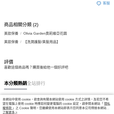
客服
商品相關分類 (2)
美妝保養
Olivia Garden奧莉維亞花園
美妝保養
【洗潤護髮/美髮用品】
評價
喜歡這個商品嗎？購買後給他一個好評吧
本分類熱銷
全站排行
本網站中使用 cookie，欲查詢有關本網站使用 cookie 方式之詳情，及若您不希
熱門標籤
望在電腦上使用 cookie 時應如何變更電腦的 cookie 設定，請參閱本網站「
隱私
權條款
」之 Cookie 聲明。您繼續使用本網站即表示您同意本公司得按本網站使
用條款之 Cookie 聲明使用 cookie。
了解更多 >