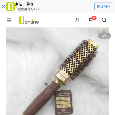
京站ｉ購物
開啟APP
立刻使用官方APP
0
1
/
1