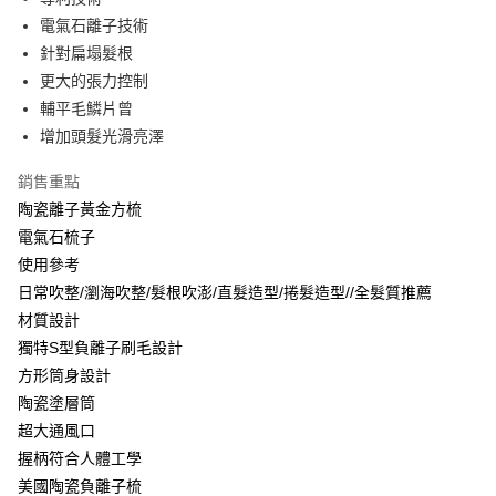
２．訂單成立數日內，您將收到繳費通知簡訊。
每筆NT$70，滿NT$899(含以上)免運費
電氣石離子技術
３．收到繳費通知簡訊後14天內，點擊此簡訊中的連結，可透過四大超商／
【注意事項】
ATM／網路銀行／等多元方式進行付款，方視為交易完成。
針對扁塌髮根
宅配
1.本服務係由「台灣大哥大股份有限公司」（以下簡稱本公司）所提供，讓
※ 請注意：結帳手續完成當下不需立刻繳費，但若您需要取消訂單，請聯絡
用戶於交易時，得透過本服務購買商品或服務，並由商店將買賣／分期付款
更大的張力控制
每筆NT$100，滿NT$1,000(含以上)免運費
購買商品的店家。未經商家同意取消之訂單仍視為有效，需透過AFTEE先享
買賣價金債權讓與本公司後，依約使用本公司帳單繳交帳款。
後付繳納相關費用。
輔平毛鱗片曾
2.基於同意付款使用「大哥付你分期」之契約關係目的，商店將以您的個人
京站台北店客服中心(1F星巴克旁) 即日起不提供京站紙袋，取件時
※ 交易是否成功請以「AFTEE先享後付 」之結帳頁面顯示為準，若有關於
增加頭髮光滑亮澤
資料（包含姓名、電話或地址）提供予台灣大哥大進項蒐集、處理及利用，
是否繳費成功／繳費後需取消欲退款等相關疑問，請聯繫「AFTEE先享後付
請自備購物袋，若需購買紙袋可現場詢問
由本公司與您本人進行分期帳單所需資料之確認、核對及更正。
客戶支援中心」
https://netprotections.freshdesk.com/support/home
3.完整用戶服務條款，請詳閱以下連結：
https://oppay.tw/userRule
銷售重點
免運費
【注意事項】
陶瓷離子黃金方梳
１．透過由恩沛科技股份有限公司提供之「AFTEE先享後付」服務完成之交
電氣石梳子
易，需依本服務之必要範圍內提供個人資料，並將交易相關給付款項請求債
使用參考
權轉讓予恩沛科技股份有限公司。
２．關於個人資料處理事宜，請瀏覽以下網址：
日常吹整/瀏海吹整/髮根吹澎/直髮造型/捲髮造型//全髮質推薦
https://aftee.tw/terms/#terms3
材質設計
３．未成年的使用者請事先徵得法定代理人或監護人之同意方可使用
「AFTEE先享後付」，若未經同意申辦者引起之損失，本公司不負相關責
獨特S型負離子刷毛設計
任。
方形筒身設計
４．使用「AFTEE先享後付」時，將依據個別帳號之用戶狀況，依本公司即
陶瓷塗層筒
時審查核予不同之上限額度；若仍有額度不足之情形，本公司將視審查結果
請求用戶進行身份認證。
超大通風口
５．嚴禁一人註冊多個帳號或使用他人資訊註冊。若發現惡意使用之情形，
握柄符合人體工學
恩沛科技股份有限公司將有權停止該用戶之使用額度並採取法律行動。
美國陶瓷負離子梳