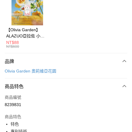
街口支付
悠遊付
Google Pay
【Olivia Garden】
ALAZUO亞拉佐 小芽
全盈+PAY
之露輕柔泡泡洗手慕斯
NT$88
NT$600
350ml
大哥付你分期
相關說明
品牌
【大哥付你分期使用說明】
AFTEE先享後付
1.本服務由台灣大哥大提供，台灣大哥大用戶可立即使用無須另外申請。
Olivia Garden 奧莉維亞花園
2.付款方式選擇「大哥付你分期」，訂單成立後會自動跳轉到大哥付的交易
相關說明
流程，驗證手機門號後，選擇欲分期的期數、繳款截止日，確認付款後即完
【關於「AFTEE先享後付」】
成交易。
ATM付款
商品特色
AFTEE先享後付是「在收到商品之後才付款」的支付方式。 讓您購物簡單
3.實際核准額度、可分期數及費用金額請依後續交易確認頁面所載為準。
便利好安心！
4.訂單成立30分鐘內，如未前往確認交易或遇審核未通過，訂單將自動取
１．簡單：不需註冊會員、不需綁卡、不需儲值。
商品編號
運送方式
消。如遇「轉專審核」未通過狀況，表示未達大哥付你分期系統評分，恕無
２．便利：只要手機號碼，簡訊認證，即可結帳。
8239831
法說明評估內容。
３．安心：先確認商品／服務後，再付款。
付款後全家取貨
【繳款方式說明】
1.分期款項不併入電信帳單，「大哥付你分期」於每月結算日後寄送繳費提
商品特色
每筆NT$70，滿NT$899(含以上)免運費
【「AFTEE先享後付」結帳流程】
醒簡訊。
１．於結帳方式選擇「AFTEE先享後付」後，將跳轉至「AFTEE先享後付」
特色
2.透過簡訊連結打開帳單後，可選擇「超商條碼／台灣大直營門市／銀行轉
付款後7-11取貨
結帳頁面，進行簡訊認證並確認金額後，即可完成結帳。
專利技術
帳／街口支付／iPASS MONEY」等通路繳費。