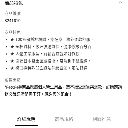
商品特色
Apple Pay
商品編號
街口支付
8241610
悠遊付
商品特色
Google Pay
★ 100％優質棉精緻，穿在身上格外柔軟舒服。
全盈+PAY
★ 全棉質料，吸汗強透氣佳，健康係數百分百。
★ 人體工學版型，寬鬆合宜就如訂作般。
大哥付你分期
★ 引進日本雙重密縫技術，常洗也不易脫線。
相關說明
★ 褲口採特殊凹凸織法伸縮自如，服貼舒適
【大哥付你分期使用說明】
AFTEE先享後付
1.本服務由台灣大哥大提供，台灣大哥大用戶可立即使用無須另外申請。
銷售重點
2.付款方式選擇「大哥付你分期」，訂單成立後會自動跳轉到大哥付的交易
相關說明
流程，驗證手機門號後，選擇欲分期的期數、繳款截止日，確認付款後即完
*內衣內褲商品應屬個人衛生用品，恕不接受退貨與退款，訂購前請
【關於「AFTEE先享後付」】
成交易。
ATM付款
AFTEE先享後付是「在收到商品之後才付款」的支付方式。 讓您購物簡單
務必確認清楚再下訂，感謝您的配合！
3.實際核准額度、可分期數及費用金額請依後續交易確認頁面所載為準。
便利好安心！
4.訂單成立30分鐘內，如未前往確認交易或遇審核未通過，訂單將自動取
１．簡單：不需註冊會員、不需綁卡、不需儲值。
運送方式
消。如遇「轉專審核」未通過狀況，表示未達大哥付你分期系統評分，恕無
２．便利：只要手機號碼，簡訊認證，即可結帳。
法說明評估內容。
３．安心：先確認商品／服務後，再付款。
付款後全家取貨
【繳款方式說明】
詳細說明
商品規格
相關推薦
1.分期款項不併入電信帳單，「大哥付你分期」於每月結算日後寄送繳費提
每筆NT$70，滿NT$899(含以上)免運費
【「AFTEE先享後付」結帳流程】
醒簡訊。