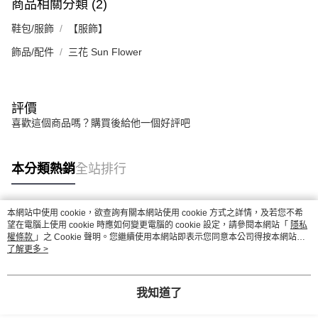
商品相關分類 (2)
鞋包/服飾
【服飾】
飾品/配件
三花 Sun Flower
評價
喜歡這個商品嗎？購買後給他一個好評吧
本分類熱銷
全站排行
本網站中使用 cookie，欲查詢有關本網站使用 cookie 方式之詳情，及若您不希
熱門標籤
望在電腦上使用 cookie 時應如何變更電腦的 cookie 設定，請參閱本網站「
隱私
權條款
」之 Cookie 聲明。您繼續使用本網站即表示您同意本公司得按本網站使
用條款之 Cookie 聲明使用 cookie。
了解更多 >
我知道了