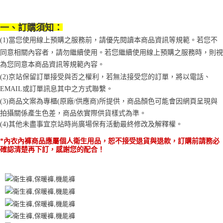
１．於結帳方式選擇「AFTEE先享後付」後，將跳轉至「AFTEE先享後付」
2.透過簡訊連結打開帳單後，可選擇「超商條碼／台灣大直營門市／銀行轉
付款後7-11取貨
結帳頁面，進行簡訊認證並確認金額後，即可完成結帳。
帳／街口支付／iPASS MONEY」等通路繳費。
２．訂單成立數日內，您將收到繳費通知簡訊。
每筆NT$70，滿NT$899(含以上)免運費
一、訂購須知：
３．收到繳費通知簡訊後14天內，點擊此簡訊中的連結，可透過四大超商／
【注意事項】
ATM／網路銀行／等多元方式進行付款，方視為交易完成。
(1)當您使用線上預購之服務前，請優先閱讀本商品資訊等規範。若您不
宅配
1.本服務係由「台灣大哥大股份有限公司」（以下簡稱本公司）所提供，讓
※ 請注意：結帳手續完成當下不需立刻繳費，但若您需要取消訂單，請聯絡
用戶於交易時，得透過本服務購買商品或服務，並由商店將買賣／分期付款
同意相關內容者，請勿繼續使用。若您繼續使用線上預購之服務時，則視
每筆NT$100，滿NT$1,000(含以上)免運費
購買商品的店家。未經商家同意取消之訂單仍視為有效，需透過AFTEE先享
買賣價金債權讓與本公司後，依約使用本公司帳單繳交帳款。
後付繳納相關費用。
為您同意本商品資訊等規範內容。
2.基於同意付款使用「大哥付你分期」之契約關係目的，商店將以您的個人
京站台北店客服中心(1F星巴克旁) 即日起不提供京站紙袋，取件時
※ 交易是否成功請以「AFTEE先享後付 」之結帳頁面顯示為準，若有關於
(2)京站保留訂單接受與否之權利，若無法接受您的訂單，將以電話、
資料（包含姓名、電話或地址）提供予台灣大哥大進項蒐集、處理及利用，
是否繳費成功／繳費後需取消欲退款等相關疑問，請聯繫「AFTEE先享後付
請自備購物袋，若需購買紙袋可現場詢問
由本公司與您本人進行分期帳單所需資料之確認、核對及更正。
EMAIL或訂單訊息其中之方式聯繫。
客戶支援中心」
https://netprotections.freshdesk.com/support/home
3.完整用戶服務條款，請詳閱以下連結：
https://oppay.tw/userRule
免運費
(3)商品文案為專櫃(原廠/供應商)所提供，商品顏色可能會因網頁呈現與
【注意事項】
拍攝關係產生色差，商品依實際供貨樣式為準。 
１．透過由恩沛科技股份有限公司提供之「AFTEE先享後付」服務完成之交
(4)
其他未盡事宜
京站時尚廣場保有活動最終修改及解釋權。
易，需依本服務之必要範圍內提供個人資料，並將交易相關給付款項請求債
權轉讓予恩沛科技股份有限公司。
*內衣內褲商品應屬個人衛生用品，恕不接受退貨與退款，訂購前請務必
２．關於個人資料處理事宜，請瀏覽以下網址：
確認清楚再下訂，感謝您的配合！
https://aftee.tw/terms/#terms3
３．未成年的使用者請事先徵得法定代理人或監護人之同意方可使用
「AFTEE先享後付」，若未經同意申辦者引起之損失，本公司不負相關責
任。
４．使用「AFTEE先享後付」時，將依據個別帳號之用戶狀況，依本公司即
時審查核予不同之上限額度；若仍有額度不足之情形，本公司將視審查結果
請求用戶進行身份認證。
５．嚴禁一人註冊多個帳號或使用他人資訊註冊。若發現惡意使用之情形，