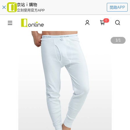
京站ｉ購物
開啟APP
立刻使用官方APP
0
1
/
1