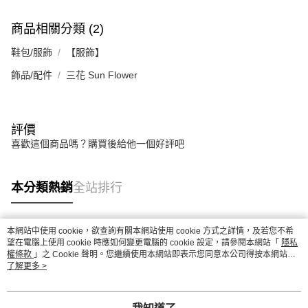
商品相關分類 (2)
鞋包/服飾
【服飾】
飾品/配件
三花 Sun Flower
評價
喜歡這個商品嗎？購買後給他一個好評吧
本分類熱銷
全站排行
本網站中使用 cookie，欲查詢有關本網站使用 cookie 方式之詳情，及若您不希
熱門標籤
望在電腦上使用 cookie 時應如何變更電腦的 cookie 設定，請參閱本網站「
隱私
權條款
」之 Cookie 聲明。您繼續使用本網站即表示您同意本公司得按本網站使
用條款之 Cookie 聲明使用 cookie。
了解更多 >