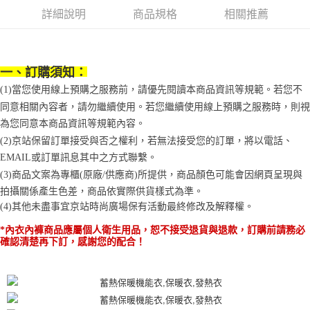
1.分期款項不併入電信帳單，「大哥付你分期」於每月結算日後寄送繳費提
每筆NT$70，滿NT$899(含以上)免運費
【「AFTEE先享後付」結帳流程】
醒簡訊。
詳細說明
商品規格
相關推薦
１．於結帳方式選擇「AFTEE先享後付」後，將跳轉至「AFTEE先享後付」
2.透過簡訊連結打開帳單後，可選擇「超商條碼／台灣大直營門市／銀行轉
付款後7-11取貨
結帳頁面，進行簡訊認證並確認金額後，即可完成結帳。
帳／街口支付／iPASS MONEY」等通路繳費。
２．訂單成立數日內，您將收到繳費通知簡訊。
每筆NT$70，滿NT$899(含以上)免運費
３．收到繳費通知簡訊後14天內，點擊此簡訊中的連結，可透過四大超商／
【注意事項】
ATM／網路銀行／等多元方式進行付款，方視為交易完成。
一、訂購須知：
宅配
1.本服務係由「台灣大哥大股份有限公司」（以下簡稱本公司）所提供，讓
※ 請注意：結帳手續完成當下不需立刻繳費，但若您需要取消訂單，請聯絡
用戶於交易時，得透過本服務購買商品或服務，並由商店將買賣／分期付款
(1)當您使用線上預購之服務前，請優先閱讀本商品資訊等規範。若您不
每筆NT$100，滿NT$1,000(含以上)免運費
購買商品的店家。未經商家同意取消之訂單仍視為有效，需透過AFTEE先享
買賣價金債權讓與本公司後，依約使用本公司帳單繳交帳款。
後付繳納相關費用。
同意相關內容者，請勿繼續使用。若您繼續使用線上預購之服務時，則視
2.基於同意付款使用「大哥付你分期」之契約關係目的，商店將以您的個人
京站台北店客服中心(1F星巴克旁) 即日起不提供京站紙袋，取件時
※ 交易是否成功請以「AFTEE先享後付 」之結帳頁面顯示為準，若有關於
為您同意本商品資訊等規範內容。
資料（包含姓名、電話或地址）提供予台灣大哥大進項蒐集、處理及利用，
是否繳費成功／繳費後需取消欲退款等相關疑問，請聯繫「AFTEE先享後付
請自備購物袋，若需購買紙袋可現場詢問
由本公司與您本人進行分期帳單所需資料之確認、核對及更正。
(2)京站保留訂單接受與否之權利，若無法接受您的訂單，將以電話、
客戶支援中心」
https://netprotections.freshdesk.com/support/home
3.完整用戶服務條款，請詳閱以下連結：
https://oppay.tw/userRule
免運費
EMAIL或訂單訊息其中之方式聯繫。
【注意事項】
(3)商品文案為專櫃(原廠/供應商)所提供，商品顏色可能會因網頁呈現與
１．透過由恩沛科技股份有限公司提供之「AFTEE先享後付」服務完成之交
拍攝關係產生色差，商品依實際供貨樣式為準。 
易，需依本服務之必要範圍內提供個人資料，並將交易相關給付款項請求債
權轉讓予恩沛科技股份有限公司。
(4)
其他未盡事宜
京站時尚廣場保有活動最終修改及解釋權。
２．關於個人資料處理事宜，請瀏覽以下網址：
*內衣內褲商品應屬個人衛生用品，恕不接受退貨與退款，訂購前請務必
https://aftee.tw/terms/#terms3
確認清楚再下訂，感謝您的配合！
３．未成年的使用者請事先徵得法定代理人或監護人之同意方可使用
「AFTEE先享後付」，若未經同意申辦者引起之損失，本公司不負相關責
任。
４．使用「AFTEE先享後付」時，將依據個別帳號之用戶狀況，依本公司即
時審查核予不同之上限額度；若仍有額度不足之情形，本公司將視審查結果
請求用戶進行身份認證。