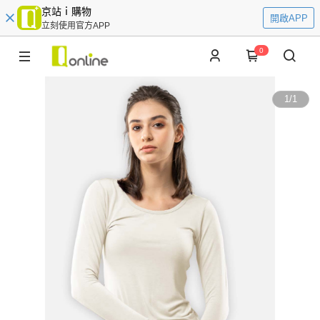
京站ｉ購物
開啟APP
立刻使用官方APP
0
1
/
1