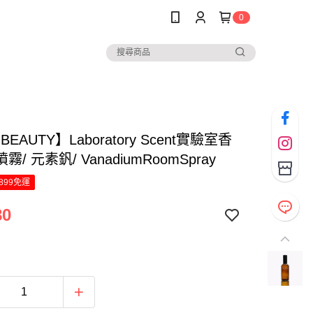
0
 BEAUTY】Laboratory Scent實驗室香
/ 元素釩/ VanadiumRoomSpray
899免運
80