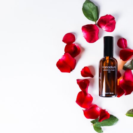
１．透過由
交易，需
求債權轉
２．關於
https://aft
３．未成
「AFTE
任。
４．使用「
即時審查
結果請求
５．嚴禁
形，恩沛
動。