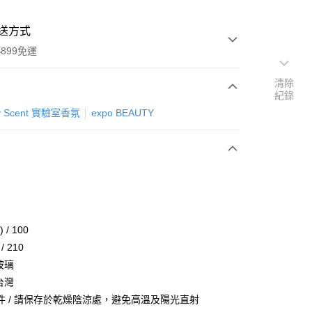
送方式
899免運
清除
紀錄
次付款
ry Scent 實驗室香氛
expo BEAUTY
 / 100
y
/ 210
 玻璃
 台灣
分期
件 / 請保存於乾燥陰涼處，避免高溫及陽光直射