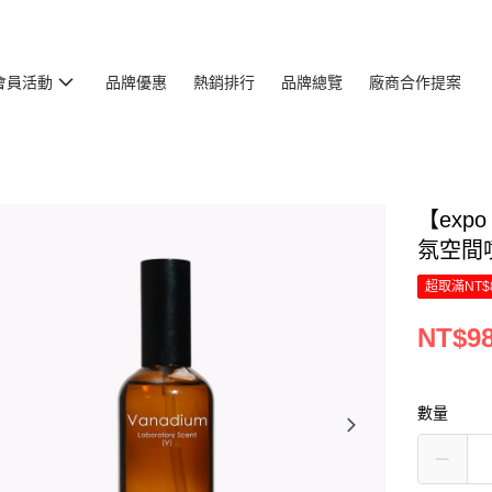
會員活動
品牌優惠
熱銷排行
品牌總覽
廠商合作提案
【expo
氛空間噴霧
超取滿NT$
NT$9
數量