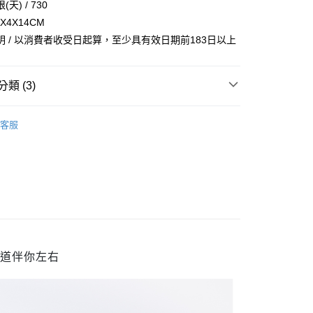
天) / 730
你分期使用說明】
享後付
4X4X14CM
由台灣大哥大提供，台灣大哥大用戶可立即使用無須另外申請。
式選擇「大哥付你分期」，訂單成立後會自動跳轉到大哥付的交易
明 / 以消費者收受日起算，至少具有效日期前183日以上
證手機門號後，選擇欲分期的期數、繳款截止日，確認付款後即
FTEE先享後付」】
。
先享後付是「在收到商品之後才付款」的支付方式。 讓您購物簡單
准額度、可分期數及費用金額請依後續交易確認頁面所載為準。
心！
類 (3)
立30分鐘內，如未前往確認交易或遇審核未通過，訂單將自動取
：不需註冊會員、不需綁卡、不需儲值。
「轉專審核」未通過狀況，表示未達大哥付你分期系統評分，恕
：只要手機號碼，簡訊認證，即可結帳。
評估內容。
Laboratory Scent 實驗室香氛
：先確認商品／服務後，再付款。
式說明】
客服
家取貨
expo BEAUTY
項不併入電信帳單，「大哥付你分期」於每月結算日後寄送繳費提
EE先享後付」結帳流程】
0，滿NT$899(含以上)免運費
方式選擇「AFTEE先享後付」後，將跳轉至「AFTEE先享後
【香水】
訊連結打開帳單後，可選擇「超商條碼／台灣大直營門市／銀行轉
頁面，進行簡訊認證並確認金額後，即可完成結帳。
付／iPASS MONEY」等通路繳費。
1取貨
成立數日內，您將收到繳費通知簡訊。
費通知簡訊後14天內，點擊此簡訊中的連結，可透過四大超商
0，滿NT$899(含以上)免運費
項】
網路銀行／等多元方式進行付款，方視為交易完成。
係由「台灣大哥大股份有限公司」（以下簡稱本公司）所提供，讓
：結帳手續完成當下不需立刻繳費，但若您需要取消訂單，請聯
易時，得透過本服務購買商品或服務，並由商店將買賣／分期付
的店家。未經商家同意取消之訂單仍視為有效，需透過AFTEE
金債權讓與本公司後，依約使用本公司帳單繳交帳款。
繳納相關費用。
00，滿NT$1,000(含以上)免運費
意付款使用「大哥付你分期」之契約關係目的，商店將以您的個人
否成功請以「AFTEE先享後付 」之結帳頁面顯示為準，若有關於
味道伴你左右
含姓名、電話或地址）提供予台灣大哥大進項蒐集、處理及利
功／繳費後需取消欲退款等相關疑問，請聯繫「AFTEE先享後
客服中心(1F星巴克旁) 即日起不提供京站紙袋，取件時
公司與您本人進行分期帳單所需資料之確認、核對及更正。
援中心」
https://netprotections.freshdesk.com/support/home
物袋，若需購買紙袋可現場詢問
戶服務條款，請詳閱以下連結：
https://oppay.tw/userRule
項】