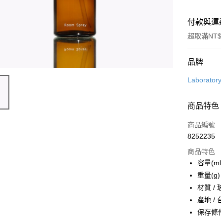
付款與運
超取滿NT$
付款方式
品牌
信用卡一
Laborato
LINE Pay
商品特色
Apple Pay
商品編號
街口支付
8252235
商品特色
悠遊付
容量(ml)
Google Pa
重量(g) 
材質 /
全盈+PAY
產地 /
大哥付你
保存條
相關說明