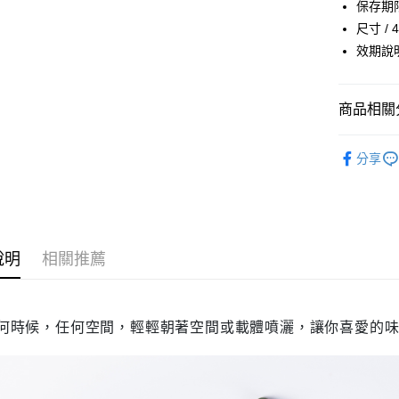
保存期限(
【大哥付
AFTEE先
尺寸 / 
1.本服務
2.付款方
相關說明
效期說
流程，驗
【關於「A
ATM付款
完成交易
AFTEE
3.實際核
便利好安
商品相關分
4.訂單成
１．簡單
消。如遇
２．便利
運送方式
無法說明
美妝保養
３．安心
【繳款方
分享
付款後全
美妝保養
1.分期款
【「AFT
醒簡訊。
每筆NT$7
１．於結帳
美妝保養
2.透過簡
付」結帳
帳／街口支
付款後7-1
２．訂單
３．收到繳
每筆NT$7
【注意事
說明
相關推薦
／ATM／
1.本服務
※ 請注意
宅配
用戶於交
絡購買商品
款買賣價
先享後付
每筆NT$1
2.基於同
※ 交易是
何時候，任何空間，輕輕朝著空間或載體噴灑，讓你喜愛的
資料（包
是否繳費成
京站台北店
用，由本
付客戶支
請自備購
3.完整用
免運費
【注意事