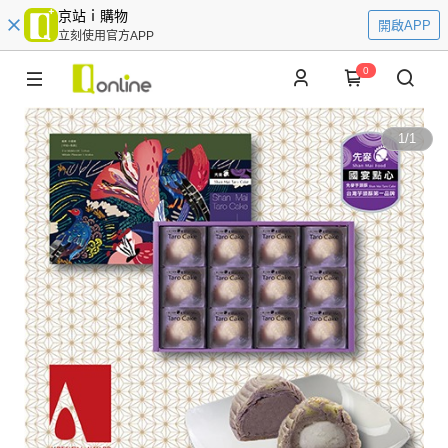
京站ｉ購物
開啟APP
立刻使用官方APP
0
1
/
1