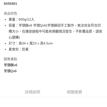
8495881
悠遊付
商品特色
Google Pay
重量：600g/12入
全盈+PAY
容量：芋頭酥x6 芋頭Qx6(芋頭酥因手工製作，無法完全符合凹
槽大小，在運送過程中可能有側翻情況發生，不影響品質，請安
大哥付你分期
心選購)
相關說明
尺寸：長34 x 寬23 x 高4.5cm
【大哥付你分期使用說明】
AFTEE先享後付
1.本服務由台灣大哥大提供，台灣大哥大用戶可立即使用無須另外申請。
素食別：奶素
2.付款方式選擇「大哥付你分期」，訂單成立後會自動跳轉到大哥付的交易
相關說明
流程，驗證手機門號後，選擇欲分期的期數、繳款截止日，確認付款後即完
銷售重點
【關於「AFTEE先享後付」】
成交易。
ATM付款
AFTEE先享後付是「在收到商品之後才付款」的支付方式。 讓您購物簡單
芋頭酥x6
3.實際核准額度、可分期數及費用金額請依後續交易確認頁面所載為準。
便利好安心！
4.訂單成立30分鐘內，如未前往確認交易或遇審核未通過，訂單將自動取
芋頭Qx6
１．簡單：不需註冊會員、不需綁卡、不需儲值。
運送方式
消。如遇「轉專審核」未通過狀況，表示未達大哥付你分期系統評分，恕無
２．便利：只要手機號碼，簡訊認證，即可結帳。
法說明評估內容。
３．安心：先確認商品／服務後，再付款。
宅配
【繳款方式說明】
1.分期款項不併入電信帳單，「大哥付你分期」於每月結算日後寄送繳費提
每筆NT$100，滿NT$1,000(含以上)免運費
【「AFTEE先享後付」結帳流程】
醒簡訊。
詳細說明
相關推薦
１．於結帳方式選擇「AFTEE先享後付」後，將跳轉至「AFTEE先享後付」
2.透過簡訊連結打開帳單後，可選擇「超商條碼／台灣大直營門市／銀行轉
京站台北店客服中心(1F星巴克旁) 即日起不提供京站紙袋，取件時
結帳頁面，進行簡訊認證並確認金額後，即可完成結帳。
帳／街口支付／iPASS MONEY」等通路繳費。
２．訂單成立數日內，您將收到繳費通知簡訊。
請自備購物袋，若需購買紙袋可現場詢問
３．收到繳費通知簡訊後14天內，點擊此簡訊中的連結，可透過四大超商／