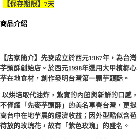
【注意事項】
【保存期限】7天
免運費
ATM／網路銀行／等多元方式進行付款，方視為交易完成。
1.本服務係由「台灣大哥大股份有限公司」（以下簡稱本公司）所提供，讓
※ 請注意：結帳手續完成當下不需立刻繳費，但若您需要取消訂單，請聯絡
用戶於交易時，得透過本服務購買商品或服務，並由商店將買賣／分期付款
購買商品的店家。未經商家同意取消之訂單仍視為有效，需透過AFTEE先享
買賣價金債權讓與本公司後，依約使用本公司帳單繳交帳款。
後付繳納相關費用。
商品介紹
2.基於同意付款使用「大哥付你分期」之契約關係目的，商店將以您的個人
※ 交易是否成功請以「AFTEE先享後付 」之結帳頁面顯示為準，若有關於
資料（包含姓名、電話或地址）提供予台灣大哥大進項蒐集、處理及利用，
是否繳費成功／繳費後需取消欲退款等相關疑問，請聯繫「AFTEE先享後付
由本公司與您本人進行分期帳單所需資料之確認、核對及更正。
客戶支援中心」
https://netprotections.freshdesk.com/support/home
3.完整用戶服務條款，請詳閱以下連結：
https://oppay.tw/userRule
【注意事項】
１．透過由恩沛科技股份有限公司提供之「AFTEE先享後付」服務完成之交
【店家簡介】先麥成立於西元1967年，為台灣
易，需依本服務之必要範圍內提供個人資料，並將交易相關給付款項請求債
權轉讓予恩沛科技股份有限公司。
芋頭酥創始店。於西元1998年選用大甲檳榔心
２．關於個人資料處理事宜，請瀏覽以下網址：
芋在地食材，創作發明台灣第一顆芋頭酥。
https://aftee.tw/terms/#terms3
３．未成年的使用者請事先徵得法定代理人或監護人之同意方可使用
「AFTEE先享後付」，若未經同意申辦者引起之損失，本公司不負相關責
以烘培取代油炸，紮實的內餡與新鮮的口感，
任。
４．使用「AFTEE先享後付」時，將依據個別帳號之用戶狀況，依本公司即
不僅讓「先麥芋頭酥」的美名享譽台灣，更提
時審查核予不同之上限額度；若仍有額度不足之情形，本公司將視審查結果
請求用戶進行身份認證。
高台中在地芋農的經濟收益；因外型酷似含苞
５．嚴禁一人註冊多個帳號或使用他人資訊註冊。若發現惡意使用之情形，
恩沛科技股份有限公司將有權停止該用戶之使用額度並採取法律行動。
待放的玫瑰花，故有「紫色玫瑰」的盛名。