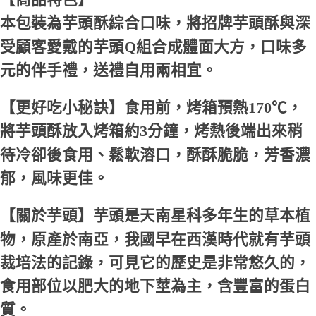
本包裝為芋頭酥綜合口味，將招牌芋頭酥與深
受顧客愛戴的芋頭Q組合成體面大方，口味多
元的伴手禮，送禮自用兩相宜。
【更好吃小秘訣】
食用前，烤箱預熱170℃，
將芋頭酥放入烤箱約3分鐘，烤熱後端出來稍
待冷卻後食用、鬆軟溶口，酥酥脆脆，芳香濃
郁，風味更佳。
【關於芋頭】芋頭是天南星科多年生的草本植
物，原產於南亞，我國早在西漢時代就有芋頭
裁培法的記錄，可見它的歷史是非常悠久的，
食用部位以肥大的地下莖為主，含豐富的蛋白
質。