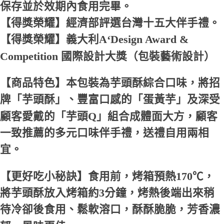
保存並於效期內食用完畢。
【得獎榮耀】經濟部評選台灣十五大伴手禮。
【得獎榮耀】義大利A‘Design Award &
Competition 國際設計大獎（包裝藝術設計）
【商品特色】本包裝為芋頭酥綜合口味，將招
牌「芋頭酥」、豐富口感的「蛋黃芋」及深受
顧客愛戴的「芋頭Q」組合成體面大方，顧客
一致推薦的多元口味伴手禮，送禮自用兩相
宜。
【更好吃小秘訣】食用前，烤箱預熱170℃，
將芋頭酥放入烤箱約3分鐘，烤熱後端出來稍
待冷卻後食用、鬆軟溶口，酥酥脆脆，芳香濃