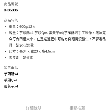
商品編號
街口支付
8495886
悠遊付
商品特色
Google Pay
重量：600g/12入
全盈+PAY
容量：芋頭酥x4 芋頭Qx4 蛋黃芋x4(芋頭酥因手工製作，無法完
全符合凹槽大小，在運送過程中可能有側翻情況發生，不影響品
大哥付你分期
質，請安心選購)
相關說明
尺寸：長34 x 寬23 x 高4.5cm
【大哥付你分期使用說明】
AFTEE先享後付
1.本服務由台灣大哥大提供，台灣大哥大用戶可立即使用無須另外申請。
素食別：奶蛋素
2.付款方式選擇「大哥付你分期」，訂單成立後會自動跳轉到大哥付的交易
相關說明
流程，驗證手機門號後，選擇欲分期的期數、繳款截止日，確認付款後即完
銷售重點
【關於「AFTEE先享後付」】
成交易。
ATM付款
AFTEE先享後付是「在收到商品之後才付款」的支付方式。 讓您購物簡單
芋頭酥x4
3.實際核准額度、可分期數及費用金額請依後續交易確認頁面所載為準。
便利好安心！
4.訂單成立30分鐘內，如未前往確認交易或遇審核未通過，訂單將自動取
芋頭Qx4
１．簡單：不需註冊會員、不需綁卡、不需儲值。
運送方式
消。如遇「轉專審核」未通過狀況，表示未達大哥付你分期系統評分，恕無
２．便利：只要手機號碼，簡訊認證，即可結帳。
蛋黃芋x4
法說明評估內容。
３．安心：先確認商品／服務後，再付款。
宅配
【繳款方式說明】
1.分期款項不併入電信帳單，「大哥付你分期」於每月結算日後寄送繳費提
每筆NT$100，滿NT$1,000(含以上)免運費
【「AFTEE先享後付」結帳流程】
醒簡訊。
１．於結帳方式選擇「AFTEE先享後付」後，將跳轉至「AFTEE先享後付」
2.透過簡訊連結打開帳單後，可選擇「超商條碼／台灣大直營門市／銀行轉
京站台北店客服中心(1F星巴克旁) 即日起不提供京站紙袋，取件時
詳細說明
相關推薦
結帳頁面，進行簡訊認證並確認金額後，即可完成結帳。
帳／街口支付／iPASS MONEY」等通路繳費。