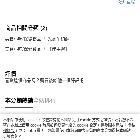
客服
商品相關分類 (2)
美食小吃/保健食品
先麥芋頭酥
美食小吃/保健食品
【伴手禮】
評價
喜歡這個商品嗎？購買後給他一個好評吧
本分類熱銷
全站排行
本網站中使用 cookie，欲查詢有關本網站使用 cookie 方式之詳情，及若您不希
熱門標籤
望在電腦上使用 cookie 時應如何變更電腦的 cookie 設定，請參閱本網站「
隱私
權條款
」之 Cookie 聲明。您繼續使用本網站即表示您同意本公司得按本網站使
用條款之 Cookie 聲明使用 cookie。
了解更多 >