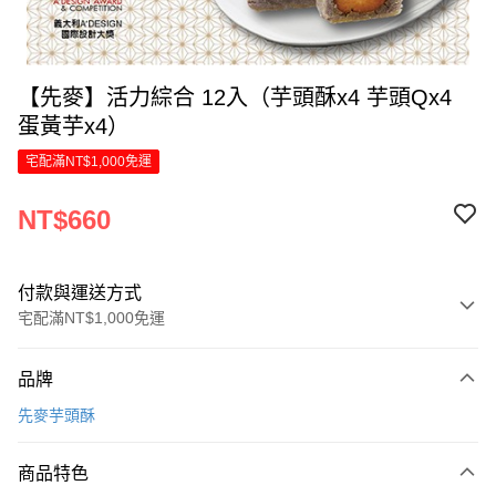
【先麥】活力綜合 12入（芋頭酥x4 芋頭Qx4
蛋黃芋x4）
宅配滿NT$1,000免運
NT$660
付款與運送方式
宅配滿NT$1,000免運
付款方式
品牌
信用卡一次付款
先麥芋頭酥
LINE Pay
商品特色
Apple Pay