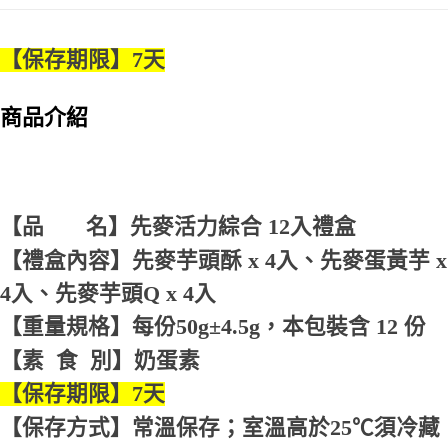
２．訂單成立數日內，您將收到繳費通知簡訊。
請自備購物袋，若需購買紙袋可現場詢問
３．收到繳費通知簡訊後14天內，點擊此簡訊中的連結，可透過四大超商／
【注意事項】
免運費
ATM／網路銀行／等多元方式進行付款，方視為交易完成。
1.本服務係由「台灣大哥大股份有限公司」（以下簡稱本公司）所提供，讓
【保存期限】7天
※ 請注意：結帳手續完成當下不需立刻繳費，但若您需要取消訂單，請聯絡
用戶於交易時，得透過本服務購買商品或服務，並由商店將買賣／分期付款
購買商品的店家。未經商家同意取消之訂單仍視為有效，需透過AFTEE先享
買賣價金債權讓與本公司後，依約使用本公司帳單繳交帳款。
後付繳納相關費用。
2.基於同意付款使用「大哥付你分期」之契約關係目的，商店將以您的個人
商品介紹
※ 交易是否成功請以「AFTEE先享後付 」之結帳頁面顯示為準，若有關於
資料（包含姓名、電話或地址）提供予台灣大哥大進項蒐集、處理及利用，
是否繳費成功／繳費後需取消欲退款等相關疑問，請聯繫「AFTEE先享後付
由本公司與您本人進行分期帳單所需資料之確認、核對及更正。
客戶支援中心」
https://netprotections.freshdesk.com/support/home
3.完整用戶服務條款，請詳閱以下連結：
https://oppay.tw/userRule
【注意事項】
１．透過由恩沛科技股份有限公司提供之「AFTEE先享後付」服務完成之交
易，需依本服務之必要範圍內提供個人資料，並將交易相關給付款項請求債
【品 名】先麥活力綜合 12入禮盒
權轉讓予恩沛科技股份有限公司。
【禮盒內容】先麥芋頭酥 x 4入、先麥蛋黃芋 x
２．關於個人資料處理事宜，請瀏覽以下網址：
https://aftee.tw/terms/#terms3
4入、先麥芋頭Q x 4入
３．未成年的使用者請事先徵得法定代理人或監護人之同意方可使用
「AFTEE先享後付」，若未經同意申辦者引起之損失，本公司不負相關責
【重量規格】每份50g±4.5g，本包裝含 12 份
任。
４．使用「AFTEE先享後付」時，將依據個別帳號之用戶狀況，依本公司即
【素 食 別】奶蛋素
時審查核予不同之上限額度；若仍有額度不足之情形，本公司將視審查結果
請求用戶進行身份認證。
【保存期限】7天
５．嚴禁一人註冊多個帳號或使用他人資訊註冊。若發現惡意使用之情形，
恩沛科技股份有限公司將有權停止該用戶之使用額度並採取法律行動。
【保存方式】常溫保存；室溫高於25℃須冷藏