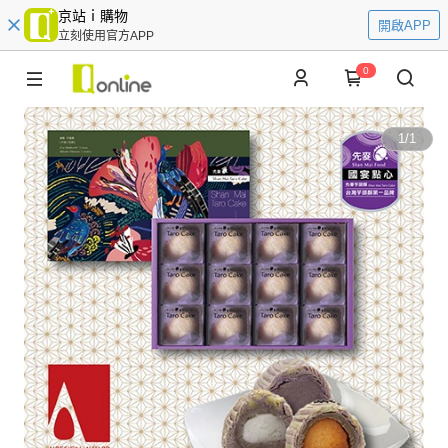
京站ｉ購物
開啟APP
立刻使用官方APP
0
1
/
1