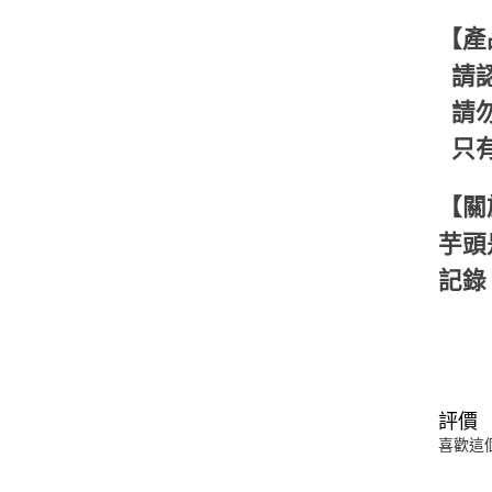
【產
請認
請勿
只有
【關
芋頭
記錄
評價
喜歡這