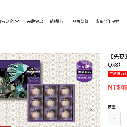
會員活動
品牌優惠
熱銷排行
品牌總覽
廠商合作提案
【先麥】
Qx3）
宅配滿NT$
NT$4
數量