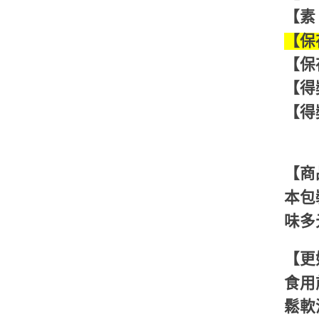
【素
【保
【保
【得
【得獎
【商
本包
味多
【更
食用
鬆軟