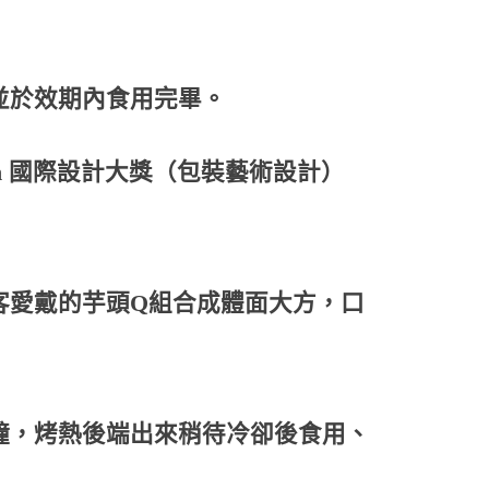
並於效期內食用完畢。
tition 國際設計大獎（包裝藝術設計）
客愛戴的芋頭Q組合成體面大方，口
分鐘，烤熱後端出來稍待冷卻後食用、