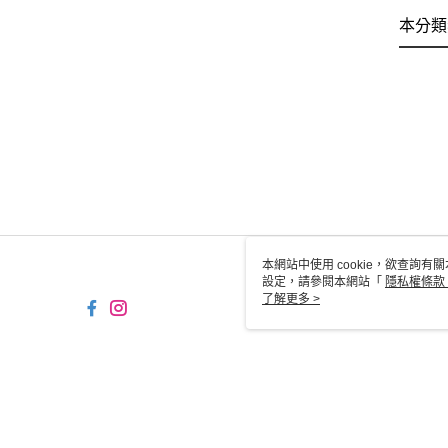
本分類
本網站中使用 cookie，欲查詢有關
設定，請參閱本網站「
隱私權條款
使用 cookie。
了解更多 >