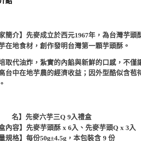
介紹
１．透過由
交易，需
求債權轉
２．關於
https://aft
３．未成
家簡介】先麥成立於西元1967年，為台灣芋頭
「AFTE
任。
芋在地食材，創作發明台灣第一顆芋頭酥。
４．使用「
即時審查
結果請求
培取代油炸，紮實的內餡與新鮮的口感，不僅
５．嚴禁
形，恩沛
高台中在地芋農的經濟收益；因外型酷似含苞
動。
。
 名】先麥六芋三Q 9入禮盒
盒內容】先麥芋頭酥 x 6入、先麥芋頭Q x 3入
量規格】每份50g±4.5g，本包裝含 9 份