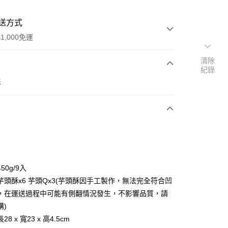
送方式
1,000免運
清除
紀錄
次付款
酥
50g/9入
y
芋頭酥x6 芋頭Qx3(芋頭酥因手工製作，無法完全符合凹
，在運送過程中可能有側翻情況發生，不影響品質，請
購)
分期
8 x 寬23 x 高4.5cm