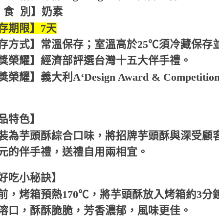
 食 別】奶素
存期限】7天
存方式】常溫保存；室溫高於25℃須冷藏保存
獎榮耀】經濟部評選台灣十五大伴手禮。
榮耀】義大利A‘Design Award & Compe
品特色】
裝為芋頭酥綜合口味，將招牌芋頭酥與深受顧
元的伴手禮，送禮自用兩相宜。
好吃小秘訣】
前，烤箱預熱170℃，將芋頭酥放入烤箱約3
溶口，酥酥脆脆，芳香濃郁，風味更佳。