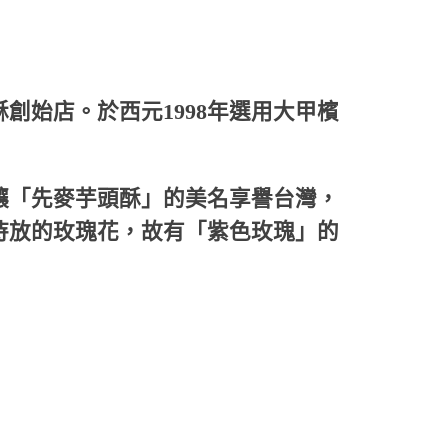
恩沛科技股份有限公司提供之「AFTEE先享後付」服務完成之
依本服務之必要範圍內提供個人資料，並將交易相關給付款項請
讓予恩沛科技股份有限公司。
個人資料處理事宜，請瀏覽以下網址：
ee.tw/terms/#terms3
年的使用者請事先徵得法定代理人或監護人之同意方可使用
酥創始店。於西元1998年選用大甲檳
E先享後付」，若未經同意申辦者引起之損失，本公司不負相關責
AFTEE先享後付」時，將依據個別帳號之用戶狀況，依本公司
核予不同之上限額度；若仍有額度不足之情形，本公司將視審查
用戶進行身份認證。
讓「先麥芋頭酥」的美名享譽台灣，
一人註冊多個帳號或使用他人資訊註冊。若發現惡意使用之情
科技股份有限公司將有權停止該用戶之使用額度並採取法律行
待放的玫瑰花，故有「紫色玫瑰」的