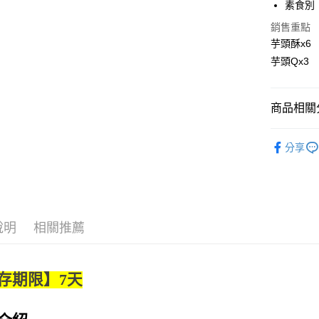
素食別
【大哥付
AFTEE先
1.本服務
銷售重點
2.付款方
相關說明
芋頭酥x6
流程，驗
【關於「A
芋頭Qx3
ATM付款
完成交易
AFTEE
3.實際核
便利好安
4.訂單成
１．簡單
消。如遇
２．便利
商品相關分
運送方式
無法說明
３．安心
【繳款方
宅配
美食小吃/
1.分期款
【「AFT
分享
醒簡訊。
每筆NT$1
１．於結帳
美食小吃/
2.透過簡
付」結帳
帳／街口支
京站台北店
２．訂單
３．收到繳
請自備購
【注意事
／ATM／
1.本服務
免運費
※ 請注意
說明
相關推薦
用戶於交
絡購買商品
款買賣價
先享後付
2.基於同
※ 交易是
資料（包
是否繳費成
存期限】7天
用，由本
付客戶支
3.完整用
【注意事