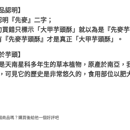
品認明】
明『先麥』二字；
買錯只標示「大甲芋頭酥」就以為是『先麥芋
『先麥芋頭酥』才是真正「大甲芋頭酥」。
於芋頭】
是天南星科多年生的草本植物，原產於南亞，
，可見它的歷史是非常悠久的，食用部位以肥
個商品嗎？購買後給他一個好評吧