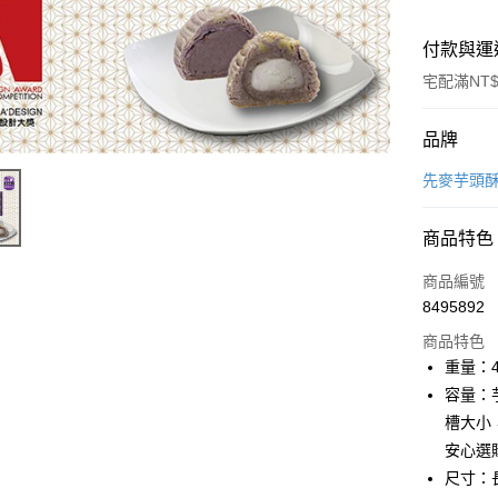
付款與運
宅配滿NT$
付款方式
品牌
信用卡一
先麥芋頭
LINE Pay
商品特色
Apple Pay
商品編號
街口支付
8495892
商品特色
悠遊付
重量：4
Google Pa
容量：
槽大小
全盈+PAY
安心選
大哥付你
尺寸：長2
相關說明