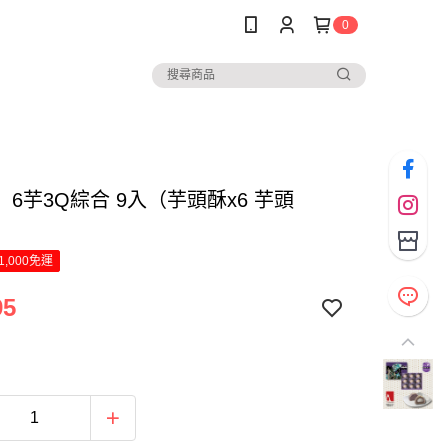
0
6芋3Q綜合 9入（芋頭酥x6 芋頭
1,000免運
95