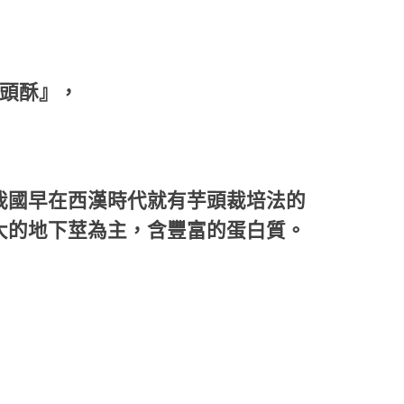
頭酥』，
我國早在西漢時代就有芋頭裁培法的
大的地下莖為主，含豐富的蛋白質。