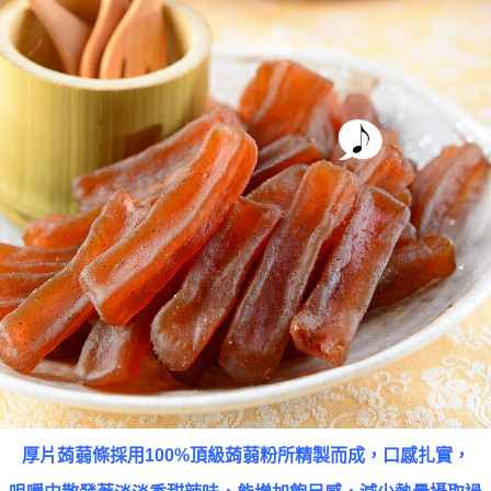
厚片蒟蒻條採用100%頂級蒟蒻粉所精製而成，口感扎實，