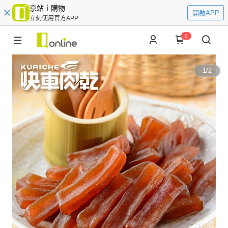
京站ｉ購物
開啟APP
立刻使用官方APP
0
1
/
2