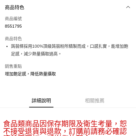
商品特色
Apple Pay
商品編號
街口支付
8551795
悠遊付
商品特色
Google Pay
蒟蒻條採用100%頂級蒟蒻粉所精製而成，口感扎實，能增加飽
全盈+PAY
足感，減少熱量攝取過高。
大哥付你分期
銷售重點
相關說明
增加飽足感，降低熱量攝取
【大哥付你分期使用說明】
AFTEE先享後付
1.本服務由台灣大哥大提供，台灣大哥大用戶可立即使用無須另外申請。
2.付款方式選擇「大哥付你分期」，訂單成立後會自動跳轉到大哥付的交易
相關說明
流程，驗證手機門號後，選擇欲分期的期數、繳款截止日，確認付款後即完
【關於「AFTEE先享後付」】
成交易。
詳細說明
相關推薦
ATM付款
AFTEE先享後付是「在收到商品之後才付款」的支付方式。 讓您購物簡單
3.實際核准額度、可分期數及費用金額請依後續交易確認頁面所載為準。
便利好安心！
4.訂單成立30分鐘內，如未前往確認交易或遇審核未通過，訂單將自動取
１．簡單：不需註冊會員、不需綁卡、不需儲值。
運送方式
消。如遇「轉專審核」未通過狀況，表示未達大哥付你分期系統評分，恕無
２．便利：只要手機號碼，簡訊認證，即可結帳。
食品類商品因保存期限及衛生考量，恕
法說明評估內容。
３．安心：先確認商品／服務後，再付款。
付款後全家取貨
【繳款方式說明】
不接受退貨與退款，訂購前請務必確認
1.分期款項不併入電信帳單，「大哥付你分期」於每月結算日後寄送繳費提
每筆NT$70，滿NT$1,000(含以上)免運費
【「AFTEE先享後付」結帳流程】