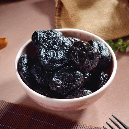
每筆NT$70，滿NT$899(含以上)免運費
３．收到繳費通知簡訊後14天內，點擊此簡訊中的連結，可透過四大超商／
【注意事項】
ATM／網路銀行／等多元方式進行付款，方視為交易完成。
宅配
1.本服務係由「台灣大哥大股份有限公司」（以下簡稱本公司）所提供，讓
※ 請注意：結帳手續完成當下不需立刻繳費，但若您需要取消訂單，請聯絡
用戶於交易時，得透過本服務購買商品或服務，並由商店將買賣／分期付款
每筆NT$100，滿NT$1,000(含以上)免運費
購買商品的店家。未經商家同意取消之訂單仍視為有效，需透過AFTEE先享
買賣價金債權讓與本公司後，依約使用本公司帳單繳交帳款。
後付繳納相關費用。
2.基於同意付款使用「大哥付你分期」之契約關係目的，商店將以您的個人
京站台北店客服中心(1F星巴克旁) 即日起不提供京站紙袋，取件時
※ 交易是否成功請以「AFTEE先享後付 」之結帳頁面顯示為準，若有關於
資料（包含姓名、電話或地址）提供予台灣大哥大進項蒐集、處理及利用，
是否繳費成功／繳費後需取消欲退款等相關疑問，請聯繫「AFTEE先享後付
請自備購物袋，若需購買紙袋可現場詢問
由本公司與您本人進行分期帳單所需資料之確認、核對及更正。
客戶支援中心」
https://netprotections.freshdesk.com/support/home
3.完整用戶服務條款，請詳閱以下連結：
https://oppay.tw/userRule
免運費
【注意事項】
１．透過由恩沛科技股份有限公司提供之「AFTEE先享後付」服務完成之交
易，需依本服務之必要範圍內提供個人資料，並將交易相關給付款項請求債
權轉讓予恩沛科技股份有限公司。
２．關於個人資料處理事宜，請瀏覽以下網址：
https://aftee.tw/terms/#terms3
３．未成年的使用者請事先徵得法定代理人或監護人之同意方可使用
「AFTEE先享後付」，若未經同意申辦者引起之損失，本公司不負相關責
任。
４．使用「AFTEE先享後付」時，將依據個別帳號之用戶狀況，依本公司即
時審查核予不同之上限額度；若仍有額度不足之情形，本公司將視審查結果
請求用戶進行身份認證。
５．嚴禁一人註冊多個帳號或使用他人資訊註冊。若發現惡意使用之情形，
恩沛科技股份有限公司將有權停止該用戶之使用額度並採取法律行動。