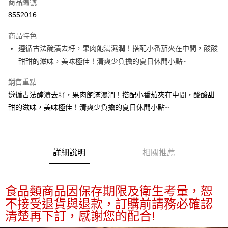
商品編號
街口支付
8552016
悠遊付
商品特色
Google Pay
遵循古法醃漬去籽，果肉飽滿濕潤！搭配小番茄夾在中間，酸酸
全盈+PAY
甜甜的滋味，美味極佳！清爽少負擔的夏日休閒小點~
大哥付你分期
銷售重點
相關說明
遵循古法醃漬去籽，果肉飽滿濕潤！搭配小番茄夾在中間，酸酸甜
【大哥付你分期使用說明】
甜的滋味，美味極佳！清爽少負擔的夏日休閒小點~
AFTEE先享後付
1.本服務由台灣大哥大提供，台灣大哥大用戶可立即使用無須另外申請。
2.付款方式選擇「大哥付你分期」，訂單成立後會自動跳轉到大哥付的交易
相關說明
流程，驗證手機門號後，選擇欲分期的期數、繳款截止日，確認付款後即完
【關於「AFTEE先享後付」】
成交易。
ATM付款
AFTEE先享後付是「在收到商品之後才付款」的支付方式。 讓您購物簡單
3.實際核准額度、可分期數及費用金額請依後續交易確認頁面所載為準。
便利好安心！
詳細說明
相關推薦
4.訂單成立30分鐘內，如未前往確認交易或遇審核未通過，訂單將自動取
１．簡單：不需註冊會員、不需綁卡、不需儲值。
運送方式
消。如遇「轉專審核」未通過狀況，表示未達大哥付你分期系統評分，恕無
２．便利：只要手機號碼，簡訊認證，即可結帳。
法說明評估內容。
３．安心：先確認商品／服務後，再付款。
付款後全家取貨
【繳款方式說明】
食品類商品因保存期限及衛生考量，恕
1.分期款項不併入電信帳單，「大哥付你分期」於每月結算日後寄送繳費提
每筆NT$70，滿NT$899(含以上)免運費
【「AFTEE先享後付」結帳流程】
不接受退貨與退款，訂購前請務必確認
醒簡訊。
１．於結帳方式選擇「AFTEE先享後付」後，將跳轉至「AFTEE先享後付」
2.透過簡訊連結打開帳單後，可選擇「超商條碼／台灣大直營門市／銀行轉
清楚再下訂，感謝您的配合!
付款後7-11取貨
結帳頁面，進行簡訊認證並確認金額後，即可完成結帳。
帳／街口支付／iPASS MONEY」等通路繳費。
２．訂單成立數日內，您將收到繳費通知簡訊。