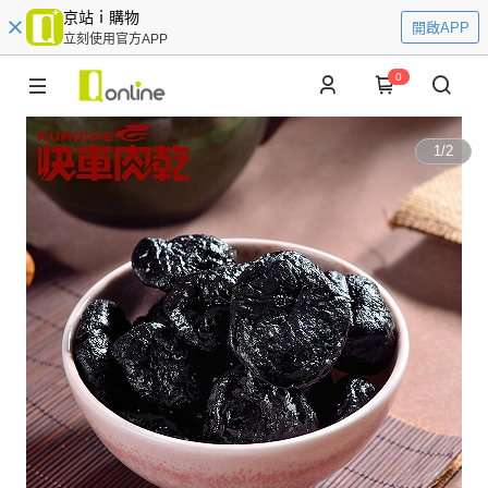
京站ｉ購物
開啟APP
立刻使用官方APP
0
1
/
2