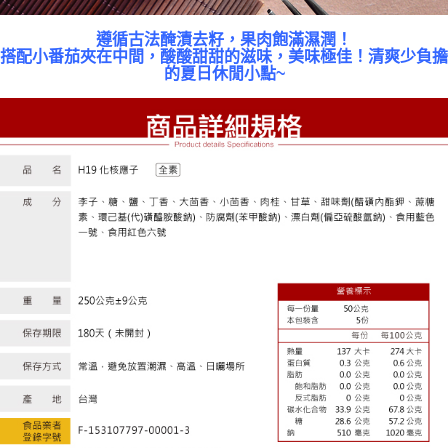
遵循古法醃漬去籽，果肉飽滿濕潤！
搭配小番茄夾在中間，酸酸甜甜的滋味，美味極佳！清爽少負擔
的夏日休閒小點~