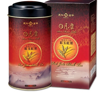
１．於結帳方式選擇「AFTEE先享後付」後，將跳轉至「AFTEE先享後付」
2.透過簡訊連結打開帳單後，可選擇「超商條碼／台灣大直營門市／銀行轉
付款後7-11取貨
結帳頁面，進行簡訊認證並確認金額後，即可完成結帳。
帳／街口支付／iPASS MONEY」等通路繳費。
２．訂單成立數日內，您將收到繳費通知簡訊。
每筆NT$70，滿NT$899(含以上)免運費
３．收到繳費通知簡訊後14天內，點擊此簡訊中的連結，可透過四大超商／
【注意事項】
ATM／網路銀行／等多元方式進行付款，方視為交易完成。
宅配
1.本服務係由「台灣大哥大股份有限公司」（以下簡稱本公司）所提供，讓
※ 請注意：結帳手續完成當下不需立刻繳費，但若您需要取消訂單，請聯絡
用戶於交易時，得透過本服務購買商品或服務，並由商店將買賣／分期付款
每筆NT$100，滿NT$1,000(含以上)免運費
購買商品的店家。未經商家同意取消之訂單仍視為有效，需透過AFTEE先享
買賣價金債權讓與本公司後，依約使用本公司帳單繳交帳款。
後付繳納相關費用。
2.基於同意付款使用「大哥付你分期」之契約關係目的，商店將以您的個人
京站台北店客服中心(1F星巴克旁) 即日起不提供京站紙袋，取件時
※ 交易是否成功請以「AFTEE先享後付 」之結帳頁面顯示為準，若有關於
資料（包含姓名、電話或地址）提供予台灣大哥大進項蒐集、處理及利用，
是否繳費成功／繳費後需取消欲退款等相關疑問，請聯繫「AFTEE先享後付
請自備購物袋，若需購買紙袋可現場詢問
由本公司與您本人進行分期帳單所需資料之確認、核對及更正。
客戶支援中心」
https://netprotections.freshdesk.com/support/home
3.完整用戶服務條款，請詳閱以下連結：
https://oppay.tw/userRule
免運費
【注意事項】
１．透過由恩沛科技股份有限公司提供之「AFTEE先享後付」服務完成之交
易，需依本服務之必要範圍內提供個人資料，並將交易相關給付款項請求債
權轉讓予恩沛科技股份有限公司。
２．關於個人資料處理事宜，請瀏覽以下網址：
https://aftee.tw/terms/#terms3
３．未成年的使用者請事先徵得法定代理人或監護人之同意方可使用
「AFTEE先享後付」，若未經同意申辦者引起之損失，本公司不負相關責
任。
４．使用「AFTEE先享後付」時，將依據個別帳號之用戶狀況，依本公司即
時審查核予不同之上限額度；若仍有額度不足之情形，本公司將視審查結果
請求用戶進行身份認證。
５．嚴禁一人註冊多個帳號或使用他人資訊註冊。若發現惡意使用之情形，