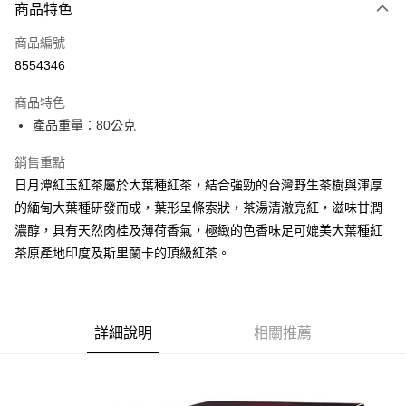
商品特色
Apple Pay
商品編號
街口支付
8554346
悠遊付
商品特色
Google Pay
產品重量：80公克
全盈+PAY
銷售重點
大哥付你分期
日月潭紅玉紅茶屬於大葉種紅茶，結合強勁的台灣野生茶樹與渾厚
相關說明
的緬甸大葉種研發而成，葉形呈條索狀，茶湯清澈亮紅，滋味甘潤
【大哥付你分期使用說明】
濃醇，具有天然肉桂及薄荷香氣，極緻的色香味足可媲美大葉種紅
AFTEE先享後付
1.本服務由台灣大哥大提供，台灣大哥大用戶可立即使用無須另外申請。
茶原產地印度及斯里蘭卡的頂級紅茶。
2.付款方式選擇「大哥付你分期」，訂單成立後會自動跳轉到大哥付的交易
相關說明
流程，驗證手機門號後，選擇欲分期的期數、繳款截止日，確認付款後即完
【關於「AFTEE先享後付」】
成交易。
ATM付款
AFTEE先享後付是「在收到商品之後才付款」的支付方式。 讓您購物簡單
3.實際核准額度、可分期數及費用金額請依後續交易確認頁面所載為準。
便利好安心！
4.訂單成立30分鐘內，如未前往確認交易或遇審核未通過，訂單將自動取
１．簡單：不需註冊會員、不需綁卡、不需儲值。
詳細說明
相關推薦
運送方式
消。如遇「轉專審核」未通過狀況，表示未達大哥付你分期系統評分，恕無
２．便利：只要手機號碼，簡訊認證，即可結帳。
法說明評估內容。
３．安心：先確認商品／服務後，再付款。
付款後全家取貨
【繳款方式說明】
1.分期款項不併入電信帳單，「大哥付你分期」於每月結算日後寄送繳費提
每筆NT$70，滿NT$899(含以上)免運費
【「AFTEE先享後付」結帳流程】
醒簡訊。