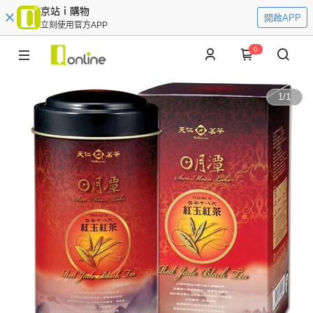
京站ｉ購物
開啟APP
立刻使用官方APP
0
1
/
1