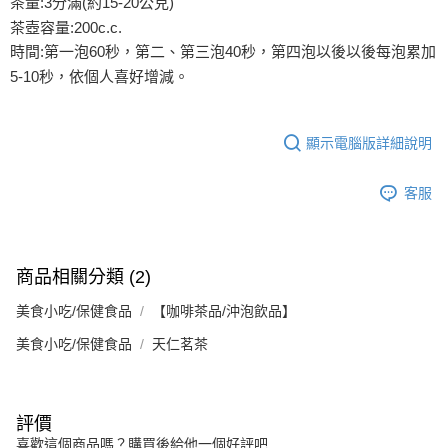
茶量:3分滿(約15-20公克)
茶壺容量:200c.c.
時間:第一泡60秒，第二、第三泡40秒，第四泡以後以後每泡累加
5-10秒，依個人喜好增減。
顯示電腦版詳細說明
客服
商品相關分類 (2)
美食小吃/保健食品
【咖啡茶品/沖泡飲品】
美食小吃/保健食品
天仁茗茶
評價
喜歡這個商品嗎？購買後給他一個好評吧