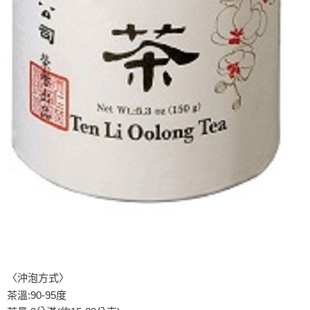
〈沖泡方式〉
茶溫:90-95度