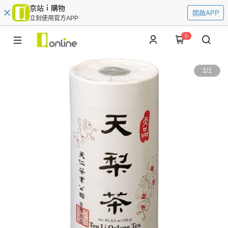
京站ｉ購物
開啟APP
立刻使用官方APP
0
1
/
1