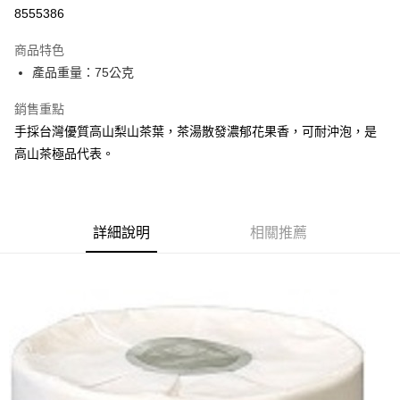
8555386
悠遊付
商品特色
Google Pay
產品重量：75公克
全盈+PAY
銷售重點
大哥付你分期
手採台灣優質高山梨山茶葉，茶湯散發濃郁花果香，可耐沖泡，是
相關說明
高山茶極品代表。
【大哥付你分期使用說明】
AFTEE先享後付
1.本服務由台灣大哥大提供，台灣大哥大用戶可立即使用無須另外申請。
2.付款方式選擇「大哥付你分期」，訂單成立後會自動跳轉到大哥付的交易
相關說明
流程，驗證手機門號後，選擇欲分期的期數、繳款截止日，確認付款後即完
【關於「AFTEE先享後付」】
成交易。
詳細說明
相關推薦
ATM付款
AFTEE先享後付是「在收到商品之後才付款」的支付方式。 讓您購物簡單
3.實際核准額度、可分期數及費用金額請依後續交易確認頁面所載為準。
便利好安心！
4.訂單成立30分鐘內，如未前往確認交易或遇審核未通過，訂單將自動取
１．簡單：不需註冊會員、不需綁卡、不需儲值。
運送方式
消。如遇「轉專審核」未通過狀況，表示未達大哥付你分期系統評分，恕無
２．便利：只要手機號碼，簡訊認證，即可結帳。
法說明評估內容。
３．安心：先確認商品／服務後，再付款。
付款後全家取貨
【繳款方式說明】
1.分期款項不併入電信帳單，「大哥付你分期」於每月結算日後寄送繳費提
每筆NT$70，滿NT$899(含以上)免運費
【「AFTEE先享後付」結帳流程】
醒簡訊。
１．於結帳方式選擇「AFTEE先享後付」後，將跳轉至「AFTEE先享後付」
2.透過簡訊連結打開帳單後，可選擇「超商條碼／台灣大直營門市／銀行轉
付款後7-11取貨
結帳頁面，進行簡訊認證並確認金額後，即可完成結帳。
帳／街口支付／iPASS MONEY」等通路繳費。
２．訂單成立數日內，您將收到繳費通知簡訊。
每筆NT$70，滿NT$899(含以上)免運費
３．收到繳費通知簡訊後14天內，點擊此簡訊中的連結，可透過四大超商／