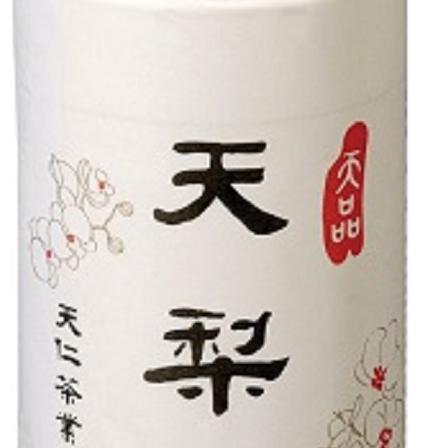
【注意事項】
ATM／網路銀行／等多元方式進行付款，方視為交易完成。
宅配
1.本服務係由「台灣大哥大股份有限公司」（以下簡稱本公司）所提供，讓
※ 請注意：結帳手續完成當下不需立刻繳費，但若您需要取消訂單，請聯絡
用戶於交易時，得透過本服務購買商品或服務，並由商店將買賣／分期付款
每筆NT$100，滿NT$1,000(含以上)免運費
購買商品的店家。未經商家同意取消之訂單仍視為有效，需透過AFTEE先享
買賣價金債權讓與本公司後，依約使用本公司帳單繳交帳款。
後付繳納相關費用。
2.基於同意付款使用「大哥付你分期」之契約關係目的，商店將以您的個人
京站台北店客服中心(1F星巴克旁) 即日起不提供京站紙袋，取件時
※ 交易是否成功請以「AFTEE先享後付 」之結帳頁面顯示為準，若有關於
資料（包含姓名、電話或地址）提供予台灣大哥大進項蒐集、處理及利用，
是否繳費成功／繳費後需取消欲退款等相關疑問，請聯繫「AFTEE先享後付
請自備購物袋，若需購買紙袋可現場詢問
由本公司與您本人進行分期帳單所需資料之確認、核對及更正。
客戶支援中心」
https://netprotections.freshdesk.com/support/home
3.完整用戶服務條款，請詳閱以下連結：
https://oppay.tw/userRule
免運費
【注意事項】
１．透過由恩沛科技股份有限公司提供之「AFTEE先享後付」服務完成之交
易，需依本服務之必要範圍內提供個人資料，並將交易相關給付款項請求債
權轉讓予恩沛科技股份有限公司。
２．關於個人資料處理事宜，請瀏覽以下網址：
https://aftee.tw/terms/#terms3
３．未成年的使用者請事先徵得法定代理人或監護人之同意方可使用
「AFTEE先享後付」，若未經同意申辦者引起之損失，本公司不負相關責
任。
４．使用「AFTEE先享後付」時，將依據個別帳號之用戶狀況，依本公司即
時審查核予不同之上限額度；若仍有額度不足之情形，本公司將視審查結果
請求用戶進行身份認證。
５．嚴禁一人註冊多個帳號或使用他人資訊註冊。若發現惡意使用之情形，
恩沛科技股份有限公司將有權停止該用戶之使用額度並採取法律行動。