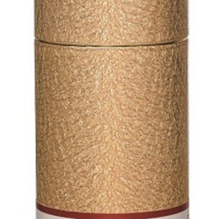
醒簡訊。
１．於結帳方式選擇「AFTEE先享後付」後，將跳轉至「AFTEE先享後付」
2.透過簡訊連結打開帳單後，可選擇「超商條碼／台灣大直營門市／銀行轉
付款後7-11取貨
結帳頁面，進行簡訊認證並確認金額後，即可完成結帳。
帳／街口支付／iPASS MONEY」等通路繳費。
２．訂單成立數日內，您將收到繳費通知簡訊。
每筆NT$70，滿NT$899(含以上)免運費
３．收到繳費通知簡訊後14天內，點擊此簡訊中的連結，可透過四大超商／
【注意事項】
ATM／網路銀行／等多元方式進行付款，方視為交易完成。
宅配
1.本服務係由「台灣大哥大股份有限公司」（以下簡稱本公司）所提供，讓
※ 請注意：結帳手續完成當下不需立刻繳費，但若您需要取消訂單，請聯絡
用戶於交易時，得透過本服務購買商品或服務，並由商店將買賣／分期付款
每筆NT$100，滿NT$1,000(含以上)免運費
購買商品的店家。未經商家同意取消之訂單仍視為有效，需透過AFTEE先享
買賣價金債權讓與本公司後，依約使用本公司帳單繳交帳款。
後付繳納相關費用。
2.基於同意付款使用「大哥付你分期」之契約關係目的，商店將以您的個人
京站台北店客服中心(1F星巴克旁) 即日起不提供京站紙袋，取件時
※ 交易是否成功請以「AFTEE先享後付 」之結帳頁面顯示為準，若有關於
資料（包含姓名、電話或地址）提供予台灣大哥大進項蒐集、處理及利用，
是否繳費成功／繳費後需取消欲退款等相關疑問，請聯繫「AFTEE先享後付
請自備購物袋，若需購買紙袋可現場詢問
由本公司與您本人進行分期帳單所需資料之確認、核對及更正。
客戶支援中心」
https://netprotections.freshdesk.com/support/home
3.完整用戶服務條款，請詳閱以下連結：
https://oppay.tw/userRule
免運費
【注意事項】
１．透過由恩沛科技股份有限公司提供之「AFTEE先享後付」服務完成之交
易，需依本服務之必要範圍內提供個人資料，並將交易相關給付款項請求債
權轉讓予恩沛科技股份有限公司。
２．關於個人資料處理事宜，請瀏覽以下網址：
https://aftee.tw/terms/#terms3
３．未成年的使用者請事先徵得法定代理人或監護人之同意方可使用
「AFTEE先享後付」，若未經同意申辦者引起之損失，本公司不負相關責
任。
４．使用「AFTEE先享後付」時，將依據個別帳號之用戶狀況，依本公司即
時審查核予不同之上限額度；若仍有額度不足之情形，本公司將視審查結果
請求用戶進行身份認證。
５．嚴禁一人註冊多個帳號或使用他人資訊註冊。若發現惡意使用之情形，