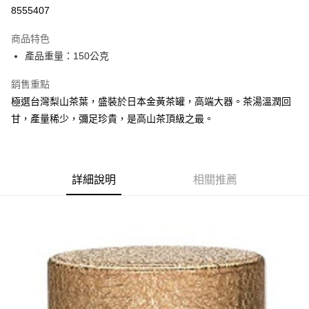
華南商業銀行
彰化商業銀行
8555407
Apple Pay
上海商業儲蓄銀行
台北富邦商業銀行
國泰世華商業銀行
兆豐國際商業銀行
商品特色
街口支付
臺灣中小企業銀行
台中商業銀行
產品重量：150公克
匯豐（台灣）商業銀行
華泰商業銀行
悠遊付
聯邦商業銀行
遠東國際商業銀行
銷售重點
元大商業銀行
永豐商業銀行
Google Pay
極選台灣梨山茶葉，盛裝於日本金黃茶罐，高端大器。茶湯溫潤回
玉山商業銀行
星展（台灣）商業銀行
台新國際商業銀行
中國信託商業銀行
全盈+PAY
甘，產量稀少，彌足珍貴，是高山茶頂級之最。
台灣樂天信用卡公司
大哥付你分期
相關說明
【大哥付你分期使用說明】
詳細說明
相關推薦
AFTEE先享後付
1.本服務由台灣大哥大提供，台灣大哥大用戶可立即使用無須另外申請。
2.付款方式選擇「大哥付你分期」，訂單成立後會自動跳轉到大哥付的交易
相關說明
流程，驗證手機門號後，選擇欲分期的期數、繳款截止日，確認付款後即完
【關於「AFTEE先享後付」】
成交易。
ATM付款
AFTEE先享後付是「在收到商品之後才付款」的支付方式。 讓您購物簡單
3.實際核准額度、可分期數及費用金額請依後續交易確認頁面所載為準。
便利好安心！
4.訂單成立30分鐘內，如未前往確認交易或遇審核未通過，訂單將自動取
１．簡單：不需註冊會員、不需綁卡、不需儲值。
運送方式
消。如遇「轉專審核」未通過狀況，表示未達大哥付你分期系統評分，恕無
２．便利：只要手機號碼，簡訊認證，即可結帳。
法說明評估內容。
３．安心：先確認商品／服務後，再付款。
付款後全家取貨
【繳款方式說明】
1.分期款項不併入電信帳單，「大哥付你分期」於每月結算日後寄送繳費提
每筆NT$70，滿NT$899(含以上)免運費
【「AFTEE先享後付」結帳流程】