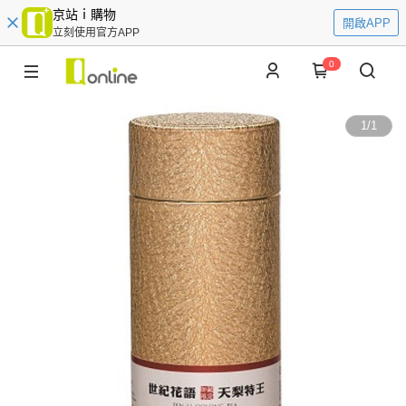
京站ｉ購物
開啟APP
立刻使用官方APP
0
1
/
1