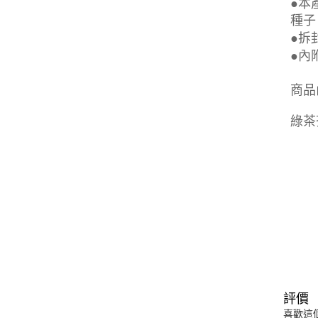
●本
種子
●拆
●內
商品
綠茶芥
評價
喜歡這