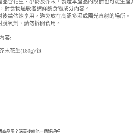
產品含花生、小麥及芥末，製造本產品的設備也可能生產
，對食物過敏者請詳讀食物成分內容。
封後請儘速享用，避免放在高溫多濕或陽光直射的場所。
附脫氧劑，請勿拆開食用。
內容:
末花生(180g)/包
個商品嗎？購買後給他一個好評吧