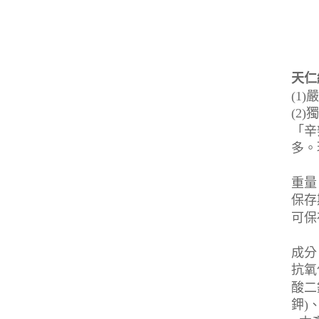
天仁
(1
(2
「辛
多。
重量：
保存
可保
成分
抗氧
酸二
鉀)