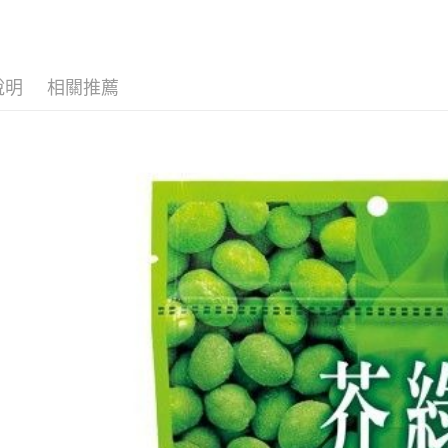
AFTEE先
1.本服務
2.付款方
相關說明
流程，驗
【關於「A
ATM付款
完成交易
AFTEE
3.實際核
便利好安
說明
相關推薦
4.訂單成
１．簡單
消。如遇
２．便利
運送方式
無法說明
３．安心
【繳款方
付款後全
1.分期款
【「AFT
醒簡訊。
每筆NT$7
１．於結帳
2.透過簡
付」結帳
帳／街口支
付款後7-1
２．訂單
３．收到繳
每筆NT$7
【注意事
／ATM／
1.本服務
※ 請注意
宅配
用戶於交
絡購買商品
款買賣價
先享後付
每筆NT$1
2.基於同
※ 交易是
資料（包
是否繳費成
京站台北店
用，由本
付客戶支
請自備購
3.完整用
免運費
【注意事
１．透過由
交易，需