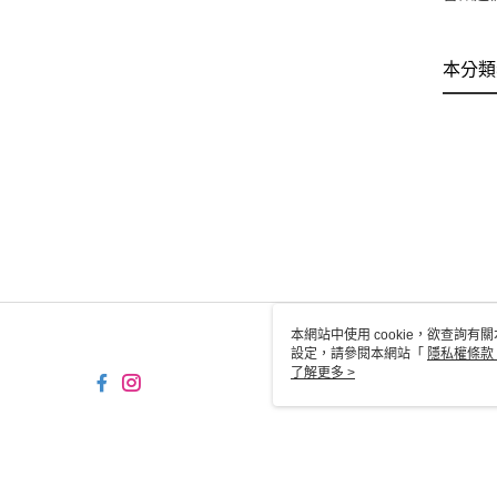
本分類
本網站中使用 cookie，欲查詢有關
設定，請參閱本網站「
隱私權條款
使用 cookie。
了解更多 >