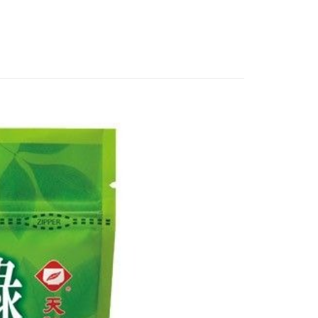
享後付
由台灣大哥大提供，台灣大哥大用戶可立即使用無須另外申請。
式選擇「大哥付你分期」，訂單成立後會自動跳轉到大哥付的交易
證手機門號後，選擇欲分期的期數、繳款截止日，確認付款後即
FTEE先享後付」】
。
先享後付是「在收到商品之後才付款」的支付方式。 讓您購物簡單
准額度、可分期數及費用金額請依後續交易確認頁面所載為準。
心！
立30分鐘內，如未前往確認交易或遇審核未通過，訂單將自動取
：不需註冊會員、不需綁卡、不需儲值。
「轉專審核」未通過狀況，表示未達大哥付你分期系統評分，恕
：只要手機號碼，簡訊認證，即可結帳。
評估內容。
：先確認商品／服務後，再付款。
式說明】
家取貨
項不併入電信帳單，「大哥付你分期」於每月結算日後寄送繳費提
EE先享後付」結帳流程】
0，滿NT$899(含以上)免運費
方式選擇「AFTEE先享後付」後，將跳轉至「AFTEE先享後
訊連結打開帳單後，可選擇「超商條碼／台灣大直營門市／銀行轉
頁面，進行簡訊認證並確認金額後，即可完成結帳。
付／iPASS MONEY」等通路繳費。
1取貨
成立數日內，您將收到繳費通知簡訊。
費通知簡訊後14天內，點擊此簡訊中的連結，可透過四大超商
0，滿NT$899(含以上)免運費
項】
網路銀行／等多元方式進行付款，方視為交易完成。
係由「台灣大哥大股份有限公司」（以下簡稱本公司）所提供，讓
：結帳手續完成當下不需立刻繳費，但若您需要取消訂單，請聯
易時，得透過本服務購買商品或服務，並由商店將買賣／分期付
的店家。未經商家同意取消之訂單仍視為有效，需透過AFTEE
金債權讓與本公司後，依約使用本公司帳單繳交帳款。
繳納相關費用。
00，滿NT$1,000(含以上)免運費
意付款使用「大哥付你分期」之契約關係目的，商店將以您的個人
否成功請以「AFTEE先享後付 」之結帳頁面顯示為準，若有關於
含姓名、電話或地址）提供予台灣大哥大進項蒐集、處理及利
功／繳費後需取消欲退款等相關疑問，請聯繫「AFTEE先享後
客服中心(1F星巴克旁) 即日起不提供京站紙袋，取件時
公司與您本人進行分期帳單所需資料之確認、核對及更正。
援中心」
https://netprotections.freshdesk.com/support/home
物袋，若需購買紙袋可現場詢問
戶服務條款，請詳閱以下連結：
https://oppay.tw/userRule
項】
恩沛科技股份有限公司提供之「AFTEE先享後付」服務完成之
依本服務之必要範圍內提供個人資料，並將交易相關給付款項請