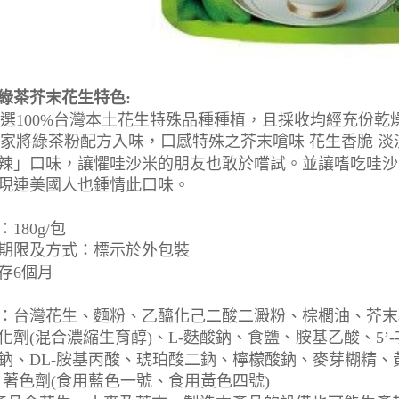
綠茶芥末花生特色:
)嚴選100%台灣本土花生特殊品種種植，且採收均經充份
)獨家將綠茶粉配方入味，口感特殊之芥末嗆味 花生香脆 
辣」口味，讓懼哇沙米的朋友也敢於嚐試。並讓嗜吃哇沙
現連美國人也鍾情此口味。
180g/包
期限及方式：標示於外包裝
存6個月
：台灣花生、麵粉、乙醯化己二酸二澱粉、棕櫚油、芥末
化劑(混合濃縮生育醇)、L-麩酸鈉、食鹽、胺基乙酸、5’
鈉、DL-胺基丙酸、琥珀酸二鈉、檸檬酸鈉、麥芽糊精、
、著色劑(食用藍色一號、食用黃色四號)