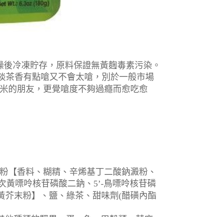
乾燥後冷凍貯存，原料保證無黃麴毒素污染。
淡淡茶香有點嗆又不會太嗆，別於一般市場
米的朋友，更覺嗆度不夠過癮而愈吃愈
粉【香料、糊精、辛烯基丁二酸鈉澱粉、
-次黃嘌呤核苷磷酸二鈉、5’-鳥嘌呤核苷磷
黃芥末粉】、鹽、綠茶、甜味劑(醋磺內酯