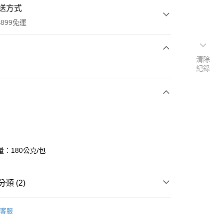
送方式
899免運
清除
次付款
紀錄
：180公克/包
y
類 (2)
分期
保健食品
【零食點心】
客服
你分期使用說明】
保健食品
天仁茗茶