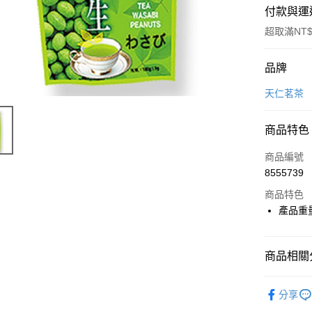
付款與運
超取滿NT$
付款方式
品牌
信用卡一
天仁茗茶
LINE Pay
商品特色
Apple Pay
商品編號
街口支付
8555739
商品特色
悠遊付
產品重量
Google Pa
全盈+PAY
商品相關分
大哥付你
美食小吃/
相關說明
分享
【大哥付
美食小吃/