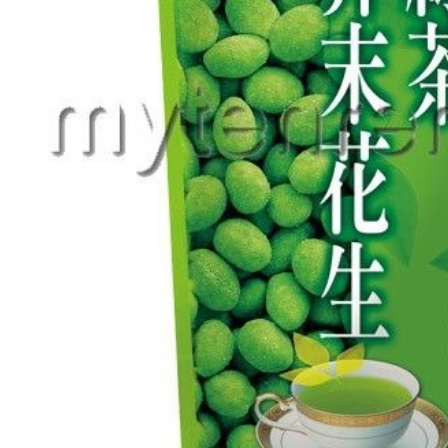
求債權轉
２．關於
https://aft
３．未成
「AFTE
任。
４．使用「
即時審查
結果請求
５．嚴禁
形，恩沛
動。