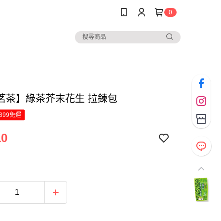
0
茗茶】綠茶芥末花生 拉鍊包
899免運
10