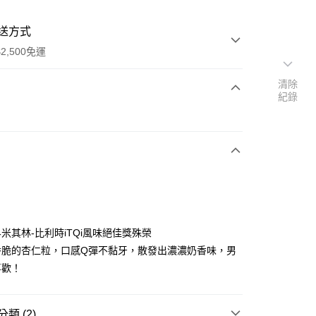
送方式
2,500免運
清除
紀錄
次付款
米其林-比利時iTQi風味絕佳獎殊榮
y
香脆的杏仁粒，口感Q彈不黏牙，散發出濃濃奶香味，男
喜歡！
分期
類 (2)