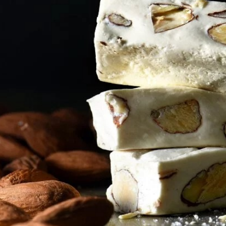
１．透過由
交易，需
求債權轉
２．關於
https://aft
３．未成
「AFTE
任。
４．使用「
即時審查
結果請求
５．嚴禁
形，恩沛
動。