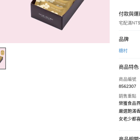
付款與運
宅配滿NT$
付款方式
品牌
信用卡一
糖村
LINE Pay
商品特色
Apple Pay
商品編號
街口支付
8562307
銷售重點
悠遊付
榮獲食品界
Google Pa
嚴選飽滿
女老少都
全盈+PAY
大哥付你
相關說明
商品相關分