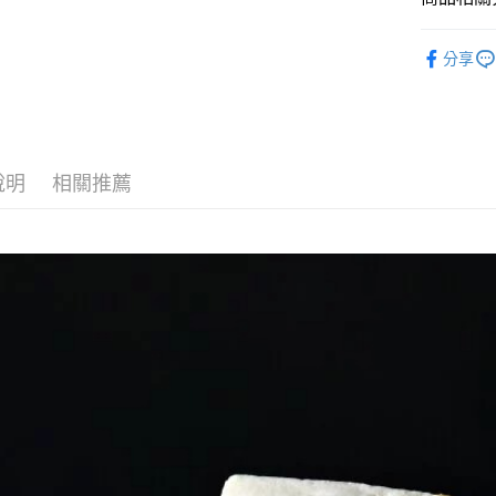
【大哥付
AFTEE先
1.本服務
美食小吃/
2.付款方
分享
相關說明
美食小吃/
流程，驗
【關於「A
ATM付款
完成交易
AFTEE
3.實際核
便利好安
4.訂單成
１．簡單
消。如遇
２．便利
運送方式
無法說明
說明
相關推薦
３．安心
【繳款方
冷藏宅配
1.分期款
【「AFT
醒簡訊。
每筆NT$2
１．於結帳
2.透過簡
付」結帳
帳／街口支
京站台北店
２．訂單
３．收到繳
免運費
【注意事
／ATM／
1.本服務
※ 請注意
用戶於交
絡購買商品
款買賣價
先享後付
2.基於同
※ 交易是
資料（包
是否繳費成
用，由本
付客戶支
3.完整用
【注意事