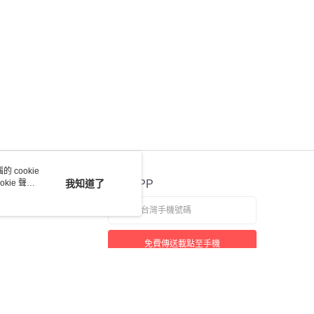
恩沛科技股份有限公司提供之「AFTEE先享後付」服務完成之
依本服務之必要範圍內提供個人資料，並將交易相關給付款項請
讓予恩沛科技股份有限公司。
個人資料處理事宜，請瀏覽以下網址：
ee.tw/terms/#terms3
年的使用者請事先徵得法定代理人或監護人之同意方可使用
E先享後付」，若未經同意申辦者引起之損失，本公司不負相關責
AFTEE先享後付」時，將依據個別帳號之用戶狀況，依本公司
核予不同之上限額度；若仍有額度不足之情形，本公司將視審查
用戶進行身份認證。
一人註冊多個帳號或使用他人資訊註冊。若發現惡意使用之情
科技股份有限公司將有權停止該用戶之使用額度並採取法律行
 cookie
kie 聲明
我知道了
官方APP
免費傳送載點至手機
若接到可疑電話，請洽詢165反詐騙專線