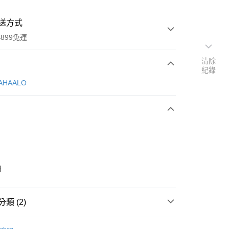
送方式
899免運
清除
紀錄
次付款
AHAALO
調
y
類 (2)
分期
【空間香氛】