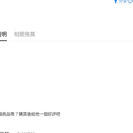
分享
【大哥付
美妝保養
AFTEE先
1.本服務
2.付款方
相關說明
流程，驗
【關於「A
ATM付款
完成交易
AFTEE
3.實際核
便利好安
說明
相關推薦
4.訂單成
１．簡單
消。如遇
２．便利
運送方式
無法說明
３．安心
【繳款方
付款後全
1.分期款
【「AFT
醒簡訊。
每筆NT$7
１．於結帳
2.透過簡
付」結帳
帳／街口支
付款後7-1
２．訂單
３．收到繳
每筆NT$7
【注意事
／ATM／
1.本服務
※ 請注意
宅配
用戶於交
絡購買商品
款買賣價
先享後付
每筆NT$1
2.基於同
※ 交易是
資料（包
是否繳費成
京站台北店
個商品嗎？購買後給他一個好評吧
用，由本
付客戶支
請自備購
3.完整用
免運費
【注意事