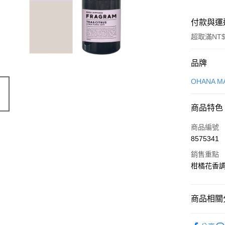
付款與運
超取滿NT$
付款方式
品牌
信用卡一
OHANA M
LINE Pay
商品特色
Apple Pay
商品編號
街口支付
8575341
銷售重點
悠遊付
柑橘花香
Google Pa
全盈+PAY
商品相關分
大哥付你
居家傢飾
相關說明