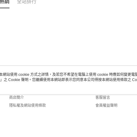
熱銷
全站排行
１．透過由
交易，需
求債權轉
２．關於
https://aft
３．未成
「AFTE
任。
４．使用「
即時審查
結果請求
５．嚴禁
形，恩沛
動。
本網站使用 cookie 方式之詳情，及若您不希望在電腦上使用 cookie 時應如何變更電腦的
」之 Cookie 聲明。您繼續使用本網站即表示您同意本公司得按本網站使用條款之 Coo
關於我們
客服資訊
品牌故事
購物說明
商店簡介
客服留言
隱私權及網站使用條款
會員權益聲明
聯絡我們
Default (TW)