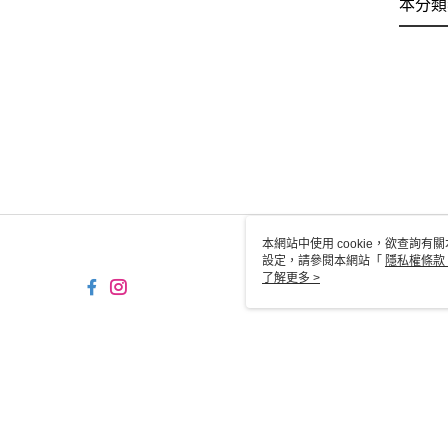
本分類
本網站中使用 cookie，欲查詢有關
設定，請參閱本網站「
隱私權條款
使用 cookie。
了解更多 >
TW-MWG1-61-14 Web2.0 
© 2026 by 京站數位廣場股份有限公司