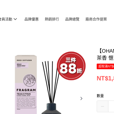
會員活動
品牌優惠
熱銷排行
品牌總覽
廠商合作提案
【OHA
茶香 愜
超取滿NT$
NT$1,
數量