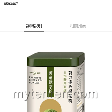
8593467
悠遊付
Google Pay
全盈+PAY
詳細說明
相關推薦
大哥付你分期
相關說明
【大哥付你分期使用說明】
AFTEE先享後付
1.本服務由台灣大哥大提供，台灣大哥大用戶可立即使用無須另外申請。
2.付款方式選擇「大哥付你分期」，訂單成立後會自動跳轉到大哥付的交易
相關說明
流程，驗證手機門號後，選擇欲分期的期數、繳款截止日，確認付款後即完
【關於「AFTEE先享後付」】
成交易。
ATM付款
AFTEE先享後付是「在收到商品之後才付款」的支付方式。 讓您購物簡單
3.實際核准額度、可分期數及費用金額請依後續交易確認頁面所載為準。
便利好安心！
4.訂單成立30分鐘內，如未前往確認交易或遇審核未通過，訂單將自動取
１．簡單：不需註冊會員、不需綁卡、不需儲值。
運送方式
消。如遇「轉專審核」未通過狀況，表示未達大哥付你分期系統評分，恕無
２．便利：只要手機號碼，簡訊認證，即可結帳。
法說明評估內容。
３．安心：先確認商品／服務後，再付款。
付款後全家取貨
【繳款方式說明】
1.分期款項不併入電信帳單，「大哥付你分期」於每月結算日後寄送繳費提
每筆NT$70，滿NT$899(含以上)免運費
【「AFTEE先享後付」結帳流程】
醒簡訊。
１．於結帳方式選擇「AFTEE先享後付」後，將跳轉至「AFTEE先享後付」
2.透過簡訊連結打開帳單後，可選擇「超商條碼／台灣大直營門市／銀行轉
付款後7-11取貨
結帳頁面，進行簡訊認證並確認金額後，即可完成結帳。
帳／街口支付／iPASS MONEY」等通路繳費。
２．訂單成立數日內，您將收到繳費通知簡訊。
每筆NT$70，滿NT$899(含以上)免運費
３．收到繳費通知簡訊後14天內，點擊此簡訊中的連結，可透過四大超商／