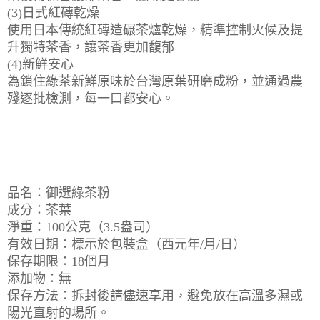
(3)日式紅磚乾燥
使用日本傳統紅磚造碾茶爐乾燥，精準控制火候及提
升獨特茶香，讓茶香更加馥郁
(4)新鮮安心
為鎖住綠茶新鮮原味於台灣原葉研磨成粉，並通過農
殘逐批檢測，每一口都安心。
品名：御選綠茶粉
成分：茶葉
淨重：100公克（3.5盎司）
有效日期：標示於包裝盒（西元年/月/日）
保存期限：18個月
添加物：無
保存方法：拆封後請儘速享用，避免放在高溫多濕或
陽光直射的場所。