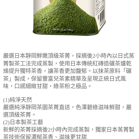
【注意事項】
ATM／網路銀行／等多元方式進行付款，方視為交易完成。
宅配
1.本服務係由「台灣大哥大股份有限公司」（以下簡稱本公司）所提供，讓
※ 請注意：結帳手續完成當下不需立刻繳費，但若您需要取消訂單，請聯絡
用戶於交易時，得透過本服務購買商品或服務，並由商店將買賣／分期付款
每筆NT$100，滿NT$1,000(含以上)免運費
購買商品的店家。未經商家同意取消之訂單仍視為有效，需透過AFTEE先享
買賣價金債權讓與本公司後，依約使用本公司帳單繳交帳款。
後付繳納相關費用。
2.基於同意付款使用「大哥付你分期」之契約關係目的，商店將以您的個人
京站台北店客服中心(1F星巴克旁) 即日起不提供京站紙袋，取件時
※ 交易是否成功請以「AFTEE先享後付 」之結帳頁面顯示為準，若有關於
資料（包含姓名、電話或地址）提供予台灣大哥大進項蒐集、處理及利用，
是否繳費成功／繳費後需取消欲退款等相關疑問，請聯繫「AFTEE先享後付
請自備購物袋，若需購買紙袋可現場詢問
由本公司與您本人進行分期帳單所需資料之確認、核對及更正。
客戶支援中心」
https://netprotections.freshdesk.com/support/home
3.完整用戶服務條款，請詳閱以下連結：
https://oppay.tw/userRule
免運費
【注意事項】
嚴選日本靜岡鮮嫩頂級茶菁，採摘後2小時內以日式蒸
１．透過由恩沛科技股份有限公司提供之「AFTEE先享後付」服務完成之交
易，需依本服務之必要範圍內提供個人資料，並將交易相關給付款項請求債
菁製茶工法完成蒸製，使用日本傳統紅磚造碾茶爐乾
權轉讓予恩沛科技股份有限公司。
燥提升獨特茶香，讓茶香更加馥郁。以抹茶原料「碾
２．關於個人資料處理事宜，請瀏覽以下網址：
https://aftee.tw/terms/#terms3
茶」製成，保留豐富兒茶素精華及呈現正統日式風
３．未成年的使用者請事先徵得法定代理人或監護人之同意方可使用
味，口感細緻甘甜，綠茶粉之極品。
「AFTEE先享後付」，若未經同意申辦者引起之損失，本公司不負相關責
任。
(1)純淨天然
４．使用「AFTEE先享後付」時，將依據個別帳號之用戶狀況，依本公司即
時審查核予不同之上限額度；若仍有額度不足之情形，本公司將視審查結果
嚴選純淨靜岡茶園茶菁直送，色澤碧綠滋味鮮甜，嚴
請求用戶進行身份認證。
選頂級茶菁。
５．嚴禁一人註冊多個帳號或使用他人資訊註冊。若發現惡意使用之情形，
(2)日本製茶工藝
恩沛科技股份有限公司將有權停止該用戶之使用額度並採取法律行動。
新鮮的茶菁採摘後2小時內完成蒸製，獨家日本蒸菁製
茶技術保留濃郁茶香、滋味更甘甜