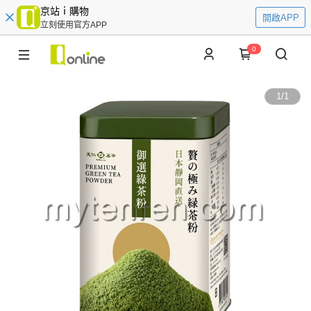
京站ｉ購物
開啟APP
立刻使用官方APP
0
1
/
1