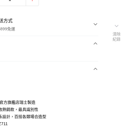
送方式
899免運
清除
紀錄
次付款
ch官方旗艦店瑞士製造
y
敗熱銷款，最具識別性
系設計，百搭各類場合造型
711