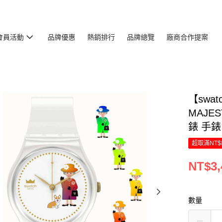
會員活動
品牌優惠
熱銷排行
品牌總覽
廠商合作提案
【swa
MAJE
錶 手錶 
超取滿NT$
NT$3,
數量