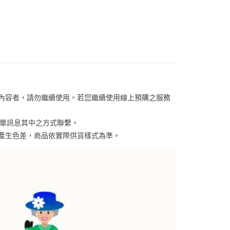
【手錶】
項】
恩沛科技股份有限公司提供之「AFTEE先享後付」服務完成之
依本服務之必要範圍內提供個人資料，並將交易相關給付款項請
讓予恩沛科技股份有限公司。
個人資料處理事宜，請瀏覽以下網址：
ee.tw/terms/#terms3
年的使用者請事先徵得法定代理人或監護人之同意方可使用
E先享後付」，若未經同意申辦者引起之損失，本公司不負相關責
AFTEE先享後付」時，將依據個別帳號之用戶狀況，依本公司
關內容者，請勿繼續使用。若您繼續使用線上預購之服務
核予不同之上限額度；若仍有額度不足之情形，本公司將視審查
用戶進行身份認證。
一人註冊多個帳號或使用他人資訊註冊。若發現惡意使用之情
訂單訊息其中之方式聯繫。
科技股份有限公司將有權停止該用戶之使用額度並採取法律行
係產生色差，商品依實際供貨樣式為準。 