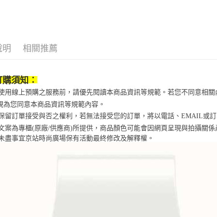
飾品/配件
免運費
【注意事
１．透過由
交易，需
求債權轉
２．關於
說明
相關推薦
https://aft
３．未成
「AFTE
任。
訂購須知：
４．使用「
當您使用線上預購之服務前，請優先閱讀本商品資訊等規範。若您不同意相
即時審查
結果請求
視為您同意本商品資訊等規範內容。
５．嚴禁
京站保留訂單接受與否之權利，若無法接受您的訂單，將以電話、EMAIL或
形，恩沛
商品文案為專櫃(原廠/供應商)所提供，商品顏色可能會因網頁呈現與拍攝關
動。
未盡事宜
京站時尚廣場保有活動最終修改及解釋權。