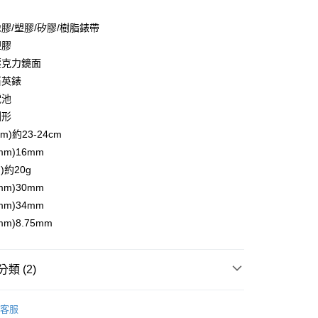
分期
膠/塑膠/矽膠/樹脂錶帶
你分期使用說明】
享後付
由台灣大哥大提供，台灣大哥大用戶可立即使用無須另外申請。
塑膠
式選擇「大哥付你分期」，訂單成立後會自動跳轉到大哥付的交易
壓克力鏡面
證手機門號後，選擇欲分期的期數、繳款截止日，確認付款後即
FTEE先享後付」】
石英錶
。
先享後付是「在收到商品之後才付款」的支付方式。 讓您購物簡單
准額度、可分期數及費用金額請依後續交易確認頁面所載為準。
心！
電池
立30分鐘內，如未前往確認交易或遇審核未通過，訂單將自動取
：不需註冊會員、不需綁卡、不需儲值。
圓形
「轉專審核」未通過狀況，表示未達大哥付你分期系統評分，恕
：只要手機號碼，簡訊認證，即可結帳。
評估內容。
m)約23-24cm
：先確認商品／服務後，再付款。
式說明】
m)16mm
家取貨
項不併入電信帳單，「大哥付你分期」於每月結算日後寄送繳費提
EE先享後付」結帳流程】
)約20g
0，滿NT$899(含以上)免運費
方式選擇「AFTEE先享後付」後，將跳轉至「AFTEE先享後
訊連結打開帳單後，可選擇「超商條碼／台灣大直營門市／銀行轉
m)30mm
頁面，進行簡訊認證並確認金額後，即可完成結帳。
付／iPASS MONEY」等通路繳費。
1取貨
成立數日內，您將收到繳費通知簡訊。
m)34mm
費通知簡訊後14天內，點擊此簡訊中的連結，可透過四大超商
0，滿NT$899(含以上)免運費
m)8.75mm
項】
網路銀行／等多元方式進行付款，方視為交易完成。
係由「台灣大哥大股份有限公司」（以下簡稱本公司）所提供，讓
：結帳手續完成當下不需立刻繳費，但若您需要取消訂單，請聯
易時，得透過本服務購買商品或服務，並由商店將買賣／分期付
的店家。未經商家同意取消之訂單仍視為有效，需透過AFTEE
金債權讓與本公司後，依約使用本公司帳單繳交帳款。
繳納相關費用。
00，滿NT$1,000(含以上)免運費
類 (2)
意付款使用「大哥付你分期」之契約關係目的，商店將以您的個人
否成功請以「AFTEE先享後付 」之結帳頁面顯示為準，若有關於
含姓名、電話或地址）提供予台灣大哥大進項蒐集、處理及利
功／繳費後需取消欲退款等相關疑問，請聯繫「AFTEE先享後
客服中心(1F星巴克旁) 即日起不提供京站紙袋，取件時
swatch
公司與您本人進行分期帳單所需資料之確認、核對及更正。
援中心」
https://netprotections.freshdesk.com/support/home
物袋，若需購買紙袋可現場詢問
客服
戶服務條款，請詳閱以下連結：
https://oppay.tw/userRule