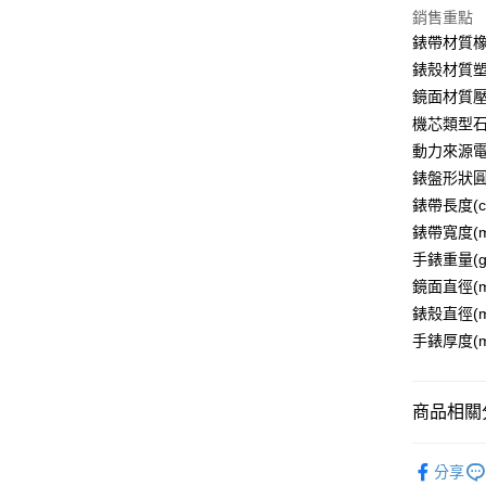
大哥付你
銷售重點
相關說明
錶帶材質橡
【大哥付
AFTEE先
1.本服務
錶殼材質
2.付款方
相關說明
鏡面材質
流程，驗
【關於「A
機芯類型
ATM付款
完成交易
AFTEE
3.實際核
便利好安
動力來源
4.訂單成
１．簡單
錶盤形狀
消。如遇
２．便利
運送方式
無法說明
錶帶長度(c
３．安心
【繳款方
錶帶寬度(m
付款後全
1.分期款
【「AFT
手錶重量(g
醒簡訊。
每筆NT$7
１．於結帳
2.透過簡
鏡面直徑(m
付」結帳
帳／街口支
付款後7-1
２．訂單
錶殼直徑(m
３．收到繳
每筆NT$7
手錶厚度(m
【注意事
／ATM／
1.本服務
※ 請注意
宅配
用戶於交
絡購買商品
款買賣價
先享後付
每筆NT$1
商品相關分
2.基於同
※ 交易是
資料（包
是否繳費成
京站台北店
飾品/配件
用，由本
付客戶支
請自備購
分享
3.完整用