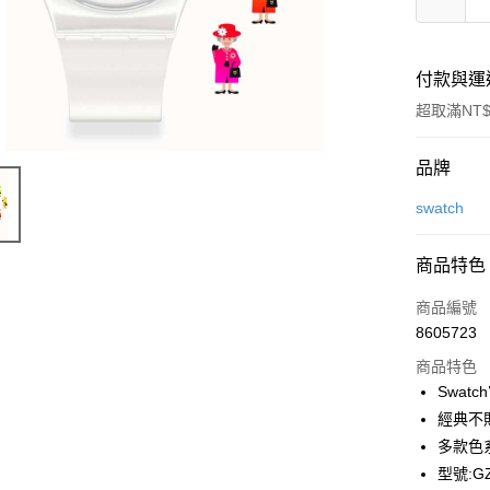
付款與運
超取滿NT$
付款方式
品牌
信用卡一
swatch
LINE Pay
商品特色
Apple Pay
商品編號
街口支付
8605723
商品特色
悠遊付
Swat
Google Pa
經典不
多款色
全盈+PAY
型號:GZ