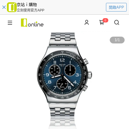
京站ｉ購物
開啟APP
立刻使用官方APP
0
1
/
1