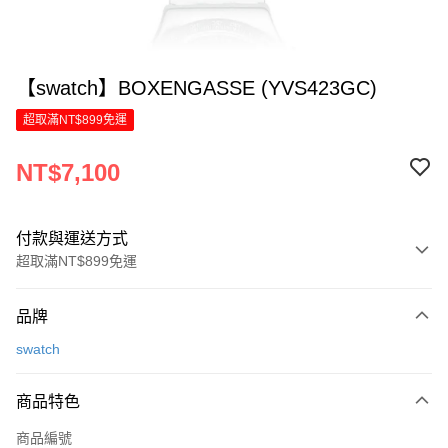
【swatch】BOXENGASSE (YVS423GC)
超取滿NT$899免運
NT$7,100
付款與運送方式
超取滿NT$899免運
付款方式
品牌
信用卡一次付款
swatch
信用卡分期付款
6 期 0 利率 每期
NT$1,183
21家銀行
商品特色
合作金庫商業銀行
第一商業銀行
LINE Pay
商品編號