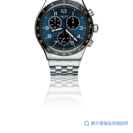
醒簡訊。
１．於結帳方式選擇「AFTEE先享後付」後，將跳轉至「AFTEE先享後付」
2.透過簡訊連結打開帳單後，可選擇「超商條碼／台灣大直營門市／銀行轉
付款後7-11取貨
結帳頁面，進行簡訊認證並確認金額後，即可完成結帳。
帳／街口支付／iPASS MONEY」等通路繳費。
２．訂單成立數日內，您將收到繳費通知簡訊。
每筆NT$70，滿NT$899(含以上)免運費
３．收到繳費通知簡訊後14天內，點擊此簡訊中的連結，可透過四大超商／
【注意事項】
ATM／網路銀行／等多元方式進行付款，方視為交易完成。
宅配
1.本服務係由「台灣大哥大股份有限公司」（以下簡稱本公司）所提供，讓
※ 請注意：結帳手續完成當下不需立刻繳費，但若您需要取消訂單，請聯絡
用戶於交易時，得透過本服務購買商品或服務，並由商店將買賣／分期付款
每筆NT$100，滿NT$1,000(含以上)免運費
購買商品的店家。未經商家同意取消之訂單仍視為有效，需透過AFTEE先享
買賣價金債權讓與本公司後，依約使用本公司帳單繳交帳款。
後付繳納相關費用。
2.基於同意付款使用「大哥付你分期」之契約關係目的，商店將以您的個人
京站台北店客服中心(1F星巴克旁) 即日起不提供京站紙袋，取件時
※ 交易是否成功請以「AFTEE先享後付 」之結帳頁面顯示為準，若有關於
資料（包含姓名、電話或地址）提供予台灣大哥大進項蒐集、處理及利用，
是否繳費成功／繳費後需取消欲退款等相關疑問，請聯繫「AFTEE先享後付
請自備購物袋，若需購買紙袋可現場詢問
由本公司與您本人進行分期帳單所需資料之確認、核對及更正。
客戶支援中心」
https://netprotections.freshdesk.com/support/home
3.完整用戶服務條款，請詳閱以下連結：
https://oppay.tw/userRule
免運費
【注意事項】
１．透過由恩沛科技股份有限公司提供之「AFTEE先享後付」服務完成之交
易，需依本服務之必要範圍內提供個人資料，並將交易相關給付款項請求債
權轉讓予恩沛科技股份有限公司。
２．關於個人資料處理事宜，請瀏覽以下網址：
https://aftee.tw/terms/#terms3
３．未成年的使用者請事先徵得法定代理人或監護人之同意方可使用
「AFTEE先享後付」，若未經同意申辦者引起之損失，本公司不負相關責
任。
４．使用「AFTEE先享後付」時，將依據個別帳號之用戶狀況，依本公司即
時審查核予不同之上限額度；若仍有額度不足之情形，本公司將視審查結果
顯示電腦版詳細說明
請求用戶進行身份認證。
５．嚴禁一人註冊多個帳號或使用他人資訊註冊。若發現惡意使用之情形，