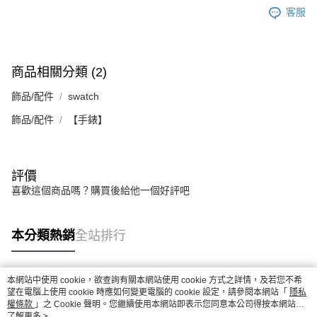
恩沛科技股份有限公司將有權停止該用戶之使用額度並採取法律行動。
客服
商品相關分類 (2)
飾品/配件
swatch
飾品/配件
【手錶】
評價
喜歡這個商品嗎？購買後給他一個好評吧
本分類熱銷
全站排行
本網站中使用 cookie，欲查詢有關本網站使用 cookie 方式之詳情，及若您不希
熱門標籤
望在電腦上使用 cookie 時應如何變更電腦的 cookie 設定，請參閱本網站「
隱私
權條款
」之 Cookie 聲明。您繼續使用本網站即表示您同意本公司得按本網站使
用條款之 Cookie 聲明使用 cookie。
了解更多 >