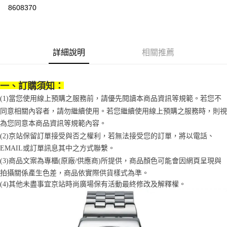
華南商業銀行
彰化商業銀行
8608370
Apple Pay
上海商業儲蓄銀行
台北富邦商業銀行
國泰世華商業銀行
兆豐國際商業銀行
街口支付
臺灣中小企業銀行
台中商業銀行
匯豐（台灣）商業銀行
華泰商業銀行
悠遊付
詳細說明
相關推薦
聯邦商業銀行
遠東國際商業銀行
元大商業銀行
永豐商業銀行
Google Pay
玉山商業銀行
星展（台灣）商業銀行
一、訂購須知：
台新國際商業銀行
中國信託商業銀行
全盈+PAY
台灣樂天信用卡公司
(1)當您使用線上預購之服務前，請優先閱讀本商品資訊等規範。若您不
大哥付你分期
同意相關內容者，請勿繼續使用。若您繼續使用線上預購之服務時，則視
相關說明
為您同意本商品資訊等規範內容。
【大哥付你分期使用說明】
(2)京站保留訂單接受與否之權利，若無法接受您的訂單，將以電話、
AFTEE先享後付
1.本服務由台灣大哥大提供，台灣大哥大用戶可立即使用無須另外申請。
EMAIL或訂單訊息其中之方式聯繫。
2.付款方式選擇「大哥付你分期」，訂單成立後會自動跳轉到大哥付的交易
相關說明
流程，驗證手機門號後，選擇欲分期的期數、繳款截止日，確認付款後即完
(3)商品文案為專櫃(原廠/供應商)所提供，商品顏色可能會因網頁呈現與
【關於「AFTEE先享後付」】
成交易。
ATM付款
AFTEE先享後付是「在收到商品之後才付款」的支付方式。 讓您購物簡單
拍攝關係產生色差，商品依實際供貨樣式為準。 
3.實際核准額度、可分期數及費用金額請依後續交易確認頁面所載為準。
便利好安心！
(4)
其他未盡事宜
京站時尚廣場保有活動最終修改及解釋權。
4.訂單成立30分鐘內，如未前往確認交易或遇審核未通過，訂單將自動取
１．簡單：不需註冊會員、不需綁卡、不需儲值。
運送方式
消。如遇「轉專審核」未通過狀況，表示未達大哥付你分期系統評分，恕無
２．便利：只要手機號碼，簡訊認證，即可結帳。
法說明評估內容。
３．安心：先確認商品／服務後，再付款。
付款後全家取貨
【繳款方式說明】
1.分期款項不併入電信帳單，「大哥付你分期」於每月結算日後寄送繳費提
每筆NT$70，滿NT$899(含以上)免運費
【「AFTEE先享後付」結帳流程】