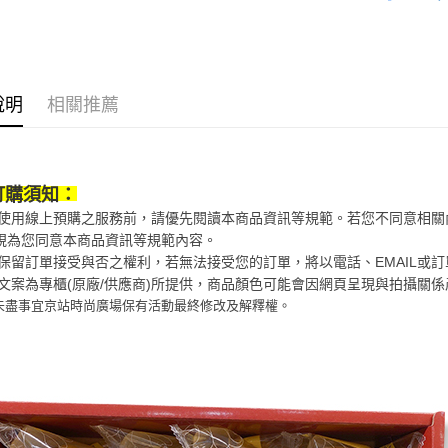
美食小吃/
大哥付你
相關說明
美食小吃/
【大哥付
AFTEE先
1.本服務
2.付款方
相關說明
說明
相關推薦
流程，驗
【關於「A
ATM付款
完成交易
AFTEE
3.實際核
便利好安
4.訂單成
１．簡單
消。如遇
２．便利
訂購須知：
運送方式
無法說明
３．安心
當您使用線上預購之服務前，請優先閱讀本商品資訊等規範。若您不同意相
【繳款方
宅配
1.分期款
視為您同意本商品資訊等規範內容。
【「AFT
醒簡訊。
每筆NT$1
１．於結帳
京站保留訂單接受與否之權利，若無法接受您的訂單，將以電話、EMAIL或
2.透過簡
付」結帳
商品文案為專櫃(原廠/供應商)所提供，商品顏色可能會因網頁呈現與拍攝關
帳／街口支
京站台北店
２．訂單
未盡事宜
京站時尚廣場保有活動最終修改及解釋權。
３．收到繳
請自備購
【注意事
／ATM／
1.本服務
免運費
※ 請注意
用戶於交
絡購買商品
款買賣價
先享後付
2.基於同
※ 交易是
資料（包
是否繳費成
用，由本
付客戶支