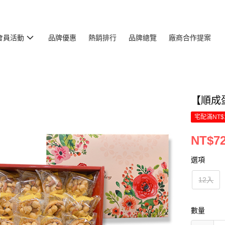
會員活動
品牌優惠
熱銷排行
品牌總覽
廠商合作提案
【順成
宅配滿NT$
NT$7
選項
12入
數量