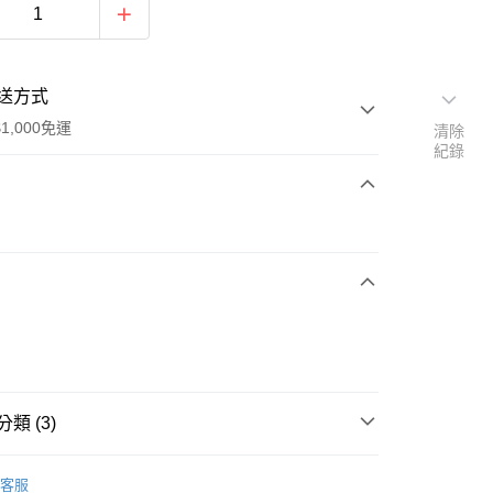
送方式
1,000免運
清除
紀錄
次付款
類 (3)
y
保健食品
順成蛋糕
客服