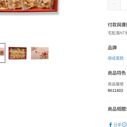
付款與運
宅配滿NT$
付款方式
品牌
信用卡一
順成蛋糕
LINE Pay
商品特色
Apple Pay
商品編號
街口支付
8611402
悠遊付
商品相關分
Google Pa
美食小吃/
全盈+PAY
分享