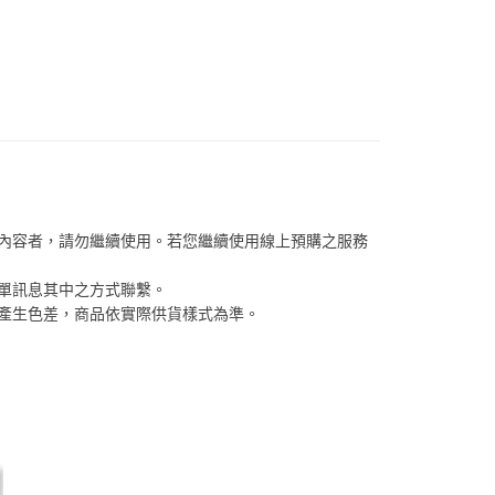
保健食品
【伴手禮】
分期
保健食品
【零食點心】
你分期使用說明】
享後付
由台灣大哥大提供，台灣大哥大用戶可立即使用無須另外申請。
式選擇「大哥付你分期」，訂單成立後會自動跳轉到大哥付的交易
證手機門號後，選擇欲分期的期數、繳款截止日，確認付款後即
FTEE先享後付」】
。
先享後付是「在收到商品之後才付款」的支付方式。 讓您購物簡單
准額度、可分期數及費用金額請依後續交易確認頁面所載為準。
心！
立30分鐘內，如未前往確認交易或遇審核未通過，訂單將自動取
：不需註冊會員、不需綁卡、不需儲值。
「轉專審核」未通過狀況，表示未達大哥付你分期系統評分，恕
：只要手機號碼，簡訊認證，即可結帳。
評估內容。
：先確認商品／服務後，再付款。
關內容者，請勿繼續使用。若您繼續使用線上預購之服務
式說明】
項不併入電信帳單，「大哥付你分期」於每月結算日後寄送繳費提
EE先享後付」結帳流程】
00，滿NT$1,000(含以上)免運費
方式選擇「AFTEE先享後付」後，將跳轉至「AFTEE先享後
訂單訊息其中之方式聯繫。
訊連結打開帳單後，可選擇「超商條碼／台灣大直營門市／銀行轉
頁面，進行簡訊認證並確認金額後，即可完成結帳。
係產生色差，商品依實際供貨樣式為準。 
付／iPASS MONEY」等通路繳費。
客服中心(1F星巴克旁) 即日起不提供京站紙袋，取件時
成立數日內，您將收到繳費通知簡訊。
費通知簡訊後14天內，點擊此簡訊中的連結，可透過四大超商
物袋，若需購買紙袋可現場詢問
項】
網路銀行／等多元方式進行付款，方視為交易完成。
係由「台灣大哥大股份有限公司」（以下簡稱本公司）所提供，讓
：結帳手續完成當下不需立刻繳費，但若您需要取消訂單，請聯
易時，得透過本服務購買商品或服務，並由商店將買賣／分期付
的店家。未經商家同意取消之訂單仍視為有效，需透過AFTEE
金債權讓與本公司後，依約使用本公司帳單繳交帳款。
繳納相關費用。
意付款使用「大哥付你分期」之契約關係目的，商店將以您的個人
否成功請以「AFTEE先享後付 」之結帳頁面顯示為準，若有關於
含姓名、電話或地址）提供予台灣大哥大進項蒐集、處理及利
功／繳費後需取消欲退款等相關疑問，請聯繫「AFTEE先享後
公司與您本人進行分期帳單所需資料之確認、核對及更正。
援中心」
https://netprotections.freshdesk.com/support/home