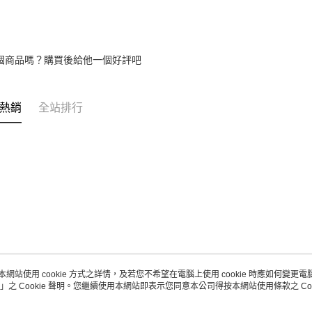
個商品嗎？購買後給他一個好評吧
熱銷
全站排行
本網站使用 cookie 方式之詳情，及若您不希望在電腦上使用 cookie 時應如何變更電腦的
」之 Cookie 聲明。您繼續使用本網站即表示您同意本公司得按本網站使用條款之 Coo
關於我們
客服資訊
品牌故事
購物說明