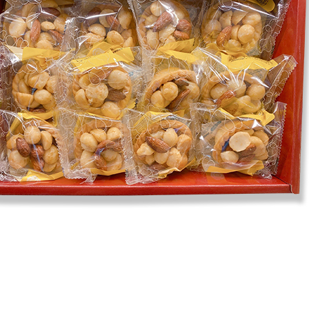
3.完整用
【注意事
１．透過由
交易，需
求債權轉
２．關於
https://aft
３．未成
「AFTE
任。
４．使用「
即時審查
結果請求
５．嚴禁
形，恩沛
動。