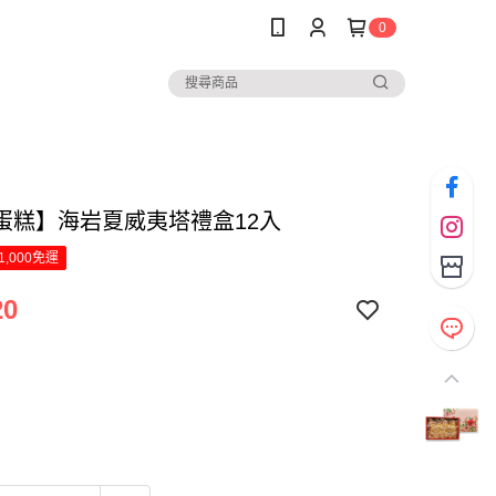
0
蛋糕】海岩夏威夷塔禮盒12入
1,000免運
20