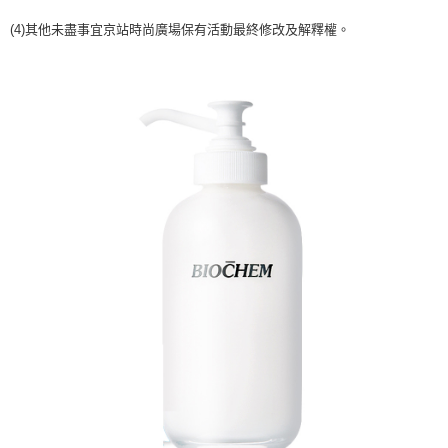
２．訂單成立數日內，您將收到繳費通知簡訊。
每筆NT$70，滿NT$899(含以上)免運費
３．收到繳費通知簡訊後14天內，點擊此簡訊中的連結，可透過四大超商／
(4)其他未盡事宜京站時尚廣場保有活動最終修改及解釋權。
【注意事項】
ATM／網路銀行／等多元方式進行付款，方視為交易完成。
宅配
1.本服務係由「台灣大哥大股份有限公司」（以下簡稱本公司）所提供，讓
※ 請注意：結帳手續完成當下不需立刻繳費，但若您需要取消訂單，請聯絡
用戶於交易時，得透過本服務購買商品或服務，並由商店將買賣／分期付款
每筆NT$100，滿NT$1,000(含以上)免運費
購買商品的店家。未經商家同意取消之訂單仍視為有效，需透過AFTEE先享
買賣價金債權讓與本公司後，依約使用本公司帳單繳交帳款。
後付繳納相關費用。
2.基於同意付款使用「大哥付你分期」之契約關係目的，商店將以您的個人
京站台北店客服中心(1F星巴克旁) 即日起不提供京站紙袋，取件時
※ 交易是否成功請以「AFTEE先享後付 」之結帳頁面顯示為準，若有關於
資料（包含姓名、電話或地址）提供予台灣大哥大進項蒐集、處理及利用，
是否繳費成功／繳費後需取消欲退款等相關疑問，請聯繫「AFTEE先享後付
請自備購物袋，若需購買紙袋可現場詢問
由本公司與您本人進行分期帳單所需資料之確認、核對及更正。
客戶支援中心」
https://netprotections.freshdesk.com/support/home
3.完整用戶服務條款，請詳閱以下連結：
https://oppay.tw/userRule
免運費
【注意事項】
１．透過由恩沛科技股份有限公司提供之「AFTEE先享後付」服務完成之交
易，需依本服務之必要範圍內提供個人資料，並將交易相關給付款項請求債
權轉讓予恩沛科技股份有限公司。
２．關於個人資料處理事宜，請瀏覽以下網址：
https://aftee.tw/terms/#terms3
３．未成年的使用者請事先徵得法定代理人或監護人之同意方可使用
「AFTEE先享後付」，若未經同意申辦者引起之損失，本公司不負相關責
任。
４．使用「AFTEE先享後付」時，將依據個別帳號之用戶狀況，依本公司即
時審查核予不同之上限額度；若仍有額度不足之情形，本公司將視審查結果
請求用戶進行身份認證。
５．嚴禁一人註冊多個帳號或使用他人資訊註冊。若發現惡意使用之情形，
恩沛科技股份有限公司將有權停止該用戶之使用額度並採取法律行動。