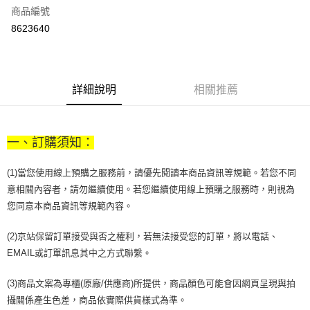
商品編號
街口支付
8623640
悠遊付
Google Pay
全盈+PAY
詳細說明
相關推薦
大哥付你分期
相關說明
一、訂購須知：
【大哥付你分期使用說明】
AFTEE先享後付
1.本服務由台灣大哥大提供，台灣大哥大用戶可立即使用無須另外申請。
2.付款方式選擇「大哥付你分期」，訂單成立後會自動跳轉到大哥付的交易
(1)當您使用線上預購之服務前，請優先閱讀本商品資訊等規範。若您不同
相關說明
流程，驗證手機門號後，選擇欲分期的期數、繳款截止日，確認付款後即完
意相關內容者，請勿繼續使用。若您繼續使用線上預購之服務時，則視為
【關於「AFTEE先享後付」】
成交易。
ATM付款
AFTEE先享後付是「在收到商品之後才付款」的支付方式。 讓您購物簡單
您同意本商品資訊等規範內容。
3.實際核准額度、可分期數及費用金額請依後續交易確認頁面所載為準。
便利好安心！
4.訂單成立30分鐘內，如未前往確認交易或遇審核未通過，訂單將自動取
１．簡單：不需註冊會員、不需綁卡、不需儲值。
運送方式
消。如遇「轉專審核」未通過狀況，表示未達大哥付你分期系統評分，恕無
(2)京站保留訂單接受與否之權利，若無法接受您的訂單，將以電話、
２．便利：只要手機號碼，簡訊認證，即可結帳。
法說明評估內容。
３．安心：先確認商品／服務後，再付款。
EMAIL或訂單訊息其中之方式聯繫。
付款後全家取貨
【繳款方式說明】
1.分期款項不併入電信帳單，「大哥付你分期」於每月結算日後寄送繳費提
每筆NT$70，滿NT$899(含以上)免運費
【「AFTEE先享後付」結帳流程】
(3)商品文案為專櫃(原廠/供應商)所提供，商品顏色可能會因網頁呈現與拍
醒簡訊。
１．於結帳方式選擇「AFTEE先享後付」後，將跳轉至「AFTEE先享後付」
2.透過簡訊連結打開帳單後，可選擇「超商條碼／台灣大直營門市／銀行轉
攝關係產生色差，商品依實際供貨樣式為準。
付款後7-11取貨
結帳頁面，進行簡訊認證並確認金額後，即可完成結帳。
帳／街口支付／iPASS MONEY」等通路繳費。