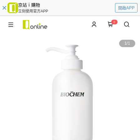
京站ｉ購物
開啟APP
立刻使用官方APP
0
1
/
1