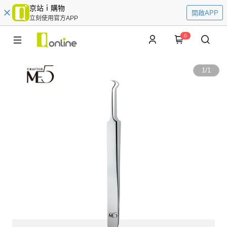
京站ｉ購物
開啟APP
立刻使用官方APP
0
1
/
1