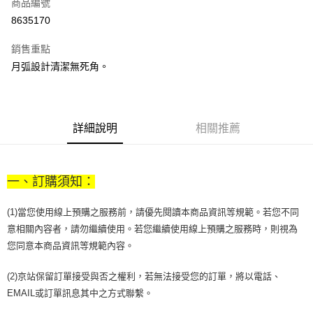
商品編號
街口支付
8635170
悠遊付
銷售重點
Google Pay
月弧設計清潔無死角。
全盈+PAY
大哥付你分期
相關說明
詳細說明
相關推薦
【大哥付你分期使用說明】
AFTEE先享後付
1.本服務由台灣大哥大提供，台灣大哥大用戶可立即使用無須另外申請。
2.付款方式選擇「大哥付你分期」，訂單成立後會自動跳轉到大哥付的交易
相關說明
流程，驗證手機門號後，選擇欲分期的期數、繳款截止日，確認付款後即完
一、訂購須知：
【關於「AFTEE先享後付」】
成交易。
ATM付款
AFTEE先享後付是「在收到商品之後才付款」的支付方式。 讓您購物簡單
3.實際核准額度、可分期數及費用金額請依後續交易確認頁面所載為準。
便利好安心！
(1)當您使用線上預購之服務前，請優先閱讀本商品資訊等規範。若您不同
4.訂單成立30分鐘內，如未前往確認交易或遇審核未通過，訂單將自動取
１．簡單：不需註冊會員、不需綁卡、不需儲值。
運送方式
消。如遇「轉專審核」未通過狀況，表示未達大哥付你分期系統評分，恕無
意相關內容者，請勿繼續使用。若您繼續使用線上預購之服務時，則視為
２．便利：只要手機號碼，簡訊認證，即可結帳。
法說明評估內容。
您同意本商品資訊等規範內容。
３．安心：先確認商品／服務後，再付款。
付款後全家取貨
【繳款方式說明】
1.分期款項不併入電信帳單，「大哥付你分期」於每月結算日後寄送繳費提
每筆NT$70，滿NT$899(含以上)免運費
【「AFTEE先享後付」結帳流程】
(2)京站保留訂單接受與否之權利，若無法接受您的訂單，將以電話、
醒簡訊。
１．於結帳方式選擇「AFTEE先享後付」後，將跳轉至「AFTEE先享後付」
2.透過簡訊連結打開帳單後，可選擇「超商條碼／台灣大直營門市／銀行轉
EMAIL或訂單訊息其中之方式聯繫。
付款後7-11取貨
結帳頁面，進行簡訊認證並確認金額後，即可完成結帳。
帳／街口支付／iPASS MONEY」等通路繳費。
２．訂單成立數日內，您將收到繳費通知簡訊。