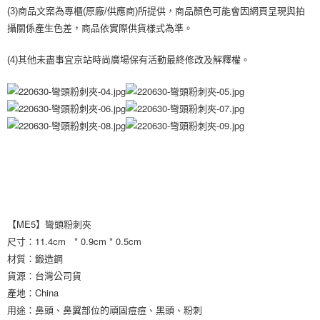
每筆NT$70，滿NT$899(含以上)免運費
３．收到繳費通知簡訊後14天內，點擊此簡訊中的連結，可透過四大超商／
(3)商品文案為專櫃(原廠/供應商)所提供，商品顏色可能會因網頁呈現與拍
【注意事項】
ATM／網路銀行／等多元方式進行付款，方視為交易完成。
宅配
攝關係產生色差，商品依實際供貨樣式為準。
1.本服務係由「台灣大哥大股份有限公司」（以下簡稱本公司）所提供，讓
※ 請注意：結帳手續完成當下不需立刻繳費，但若您需要取消訂單，請聯絡
用戶於交易時，得透過本服務購買商品或服務，並由商店將買賣／分期付款
每筆NT$100，滿NT$1,000(含以上)免運費
購買商品的店家。未經商家同意取消之訂單仍視為有效，需透過AFTEE先享
買賣價金債權讓與本公司後，依約使用本公司帳單繳交帳款。
(4)其他未盡事宜京站時尚廣場保有活動最終修改及解釋權。
後付繳納相關費用。
2.基於同意付款使用「大哥付你分期」之契約關係目的，商店將以您的個人
京站台北店客服中心(1F星巴克旁) 即日起不提供京站紙袋，取件時
※ 交易是否成功請以「AFTEE先享後付 」之結帳頁面顯示為準，若有關於
資料（包含姓名、電話或地址）提供予台灣大哥大進項蒐集、處理及利用，
是否繳費成功／繳費後需取消欲退款等相關疑問，請聯繫「AFTEE先享後付
請自備購物袋，若需購買紙袋可現場詢問
由本公司與您本人進行分期帳單所需資料之確認、核對及更正。
客戶支援中心」
https://netprotections.freshdesk.com/support/home
3.完整用戶服務條款，請詳閱以下連結：
https://oppay.tw/userRule
免運費
【注意事項】
１．透過由恩沛科技股份有限公司提供之「AFTEE先享後付」服務完成之交
易，需依本服務之必要範圍內提供個人資料，並將交易相關給付款項請求債
權轉讓予恩沛科技股份有限公司。
２．關於個人資料處理事宜，請瀏覽以下網址：
https://aftee.tw/terms/#terms3
３．未成年的使用者請事先徵得法定代理人或監護人之同意方可使用
「AFTEE先享後付」，若未經同意申辦者引起之損失，本公司不負相關責
【ME5】彎頭粉刺夾
任。
尺寸：11.4cm * 0.9cm * 0.5cm
４．使用「AFTEE先享後付」時，將依據個別帳號之用戶狀況，依本公司即
時審查核予不同之上限額度；若仍有額度不足之情形，本公司將視審查結果
材質：鍛造鋼
請求用戶進行身份認證。
貨源：台灣公司貨
５．嚴禁一人註冊多個帳號或使用他人資訊註冊。若發現惡意使用之情形，
產地：China
恩沛科技股份有限公司將有權停止該用戶之使用額度並採取法律行動。
用途：鼻頭、鼻翼部位的頑固痘痘、黑頭、粉刺