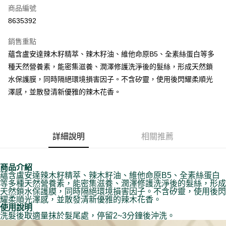
商品編號
街口支付
8635392
悠遊付
銷售重點
Google Pay
蘊含盧安達辣木籽精萃、辣木籽油、維他命原B5、全素絲蛋白等多
全盈+PAY
種天然營養素，能密集滋養、潤澤修護洗淨後的髮絲，形成天然鎖
水保護膜，同時隔絕環境損害因子。不含矽靈，使用後閃耀柔順光
大哥付你分期
澤感，並散發清新優雅的辣木花香。
相關說明
【大哥付你分期使用說明】
AFTEE先享後付
1.本服務由台灣大哥大提供，台灣大哥大用戶可立即使用無須另外申請。
2.付款方式選擇「大哥付你分期」，訂單成立後會自動跳轉到大哥付的交易
相關說明
流程，驗證手機門號後，選擇欲分期的期數、繳款截止日，確認付款後即完
詳細說明
相關推薦
【關於「AFTEE先享後付」】
成交易。
ATM付款
AFTEE先享後付是「在收到商品之後才付款」的支付方式。 讓您購物簡單
3.實際核准額度、可分期數及費用金額請依後續交易確認頁面所載為準。
便利好安心！
4.訂單成立30分鐘內，如未前往確認交易或遇審核未通過，訂單將自動取
１．簡單：不需註冊會員、不需綁卡、不需儲值。
商品介紹
運送方式
消。如遇「轉專審核」未通過狀況，表示未達大哥付你分期系統評分，恕無
蘊含盧安達辣木籽精萃、辣木籽油、維他命原B5、全素絲蛋白
２．便利：只要手機號碼，簡訊認證，即可結帳。
法說明評估內容。
等多種天然營養素，能密集滋養、潤澤修護洗淨後的髮絲，形成
３．安心：先確認商品／服務後，再付款。
付款後全家取貨
【繳款方式說明】
天然鎖水保護膜，同時隔絕環境損害因子。不含矽靈，使用後閃
1.分期款項不併入電信帳單，「大哥付你分期」於每月結算日後寄送繳費提
耀柔順光澤感，並散發清新優雅的辣木花香。
每筆NT$70，滿NT$899(含以上)免運費
【「AFTEE先享後付」結帳流程】
使用說明
醒簡訊。
１．於結帳方式選擇「AFTEE先享後付」後，將跳轉至「AFTEE先享後付」
洗髮後取適量抹於髮尾處，停留2~3分鐘後沖洗。
2.透過簡訊連結打開帳單後，可選擇「超商條碼／台灣大直營門市／銀行轉
付款後7-11取貨
結帳頁面，進行簡訊認證並確認金額後，即可完成結帳。
帳／街口支付／iPASS MONEY」等通路繳費。