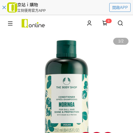
京站ｉ購物
開啟APP
立刻使用官方APP
0
1
/
2