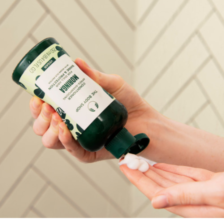
２．訂單成立數日內，您將收到繳費通知簡訊。
每筆NT$70，滿NT$899(含以上)免運費
３．收到繳費通知簡訊後14天內，點擊此簡訊中的連結，可透過四大超商／
【注意事項】
ATM／網路銀行／等多元方式進行付款，方視為交易完成。
宅配
1.本服務係由「台灣大哥大股份有限公司」（以下簡稱本公司）所提供，讓
※ 請注意：結帳手續完成當下不需立刻繳費，但若您需要取消訂單，請聯絡
用戶於交易時，得透過本服務購買商品或服務，並由商店將買賣／分期付款
每筆NT$100，滿NT$1,000(含以上)免運費
購買商品的店家。未經商家同意取消之訂單仍視為有效，需透過AFTEE先享
買賣價金債權讓與本公司後，依約使用本公司帳單繳交帳款。
後付繳納相關費用。
2.基於同意付款使用「大哥付你分期」之契約關係目的，商店將以您的個人
京站台北店客服中心(1F星巴克旁) 即日起不提供京站紙袋，取件時
※ 交易是否成功請以「AFTEE先享後付 」之結帳頁面顯示為準，若有關於
資料（包含姓名、電話或地址）提供予台灣大哥大進項蒐集、處理及利用，
是否繳費成功／繳費後需取消欲退款等相關疑問，請聯繫「AFTEE先享後付
請自備購物袋，若需購買紙袋可現場詢問
由本公司與您本人進行分期帳單所需資料之確認、核對及更正。
客戶支援中心」
https://netprotections.freshdesk.com/support/home
3.完整用戶服務條款，請詳閱以下連結：
https://oppay.tw/userRule
免運費
【注意事項】
１．透過由恩沛科技股份有限公司提供之「AFTEE先享後付」服務完成之交
易，需依本服務之必要範圍內提供個人資料，並將交易相關給付款項請求債
權轉讓予恩沛科技股份有限公司。
２．關於個人資料處理事宜，請瀏覽以下網址：
https://aftee.tw/terms/#terms3
３．未成年的使用者請事先徵得法定代理人或監護人之同意方可使用
「AFTEE先享後付」，若未經同意申辦者引起之損失，本公司不負相關責
任。
４．使用「AFTEE先享後付」時，將依據個別帳號之用戶狀況，依本公司即
時審查核予不同之上限額度；若仍有額度不足之情形，本公司將視審查結果
請求用戶進行身份認證。
５．嚴禁一人註冊多個帳號或使用他人資訊註冊。若發現惡意使用之情形，
恩沛科技股份有限公司將有權停止該用戶之使用額度並採取法律行動。