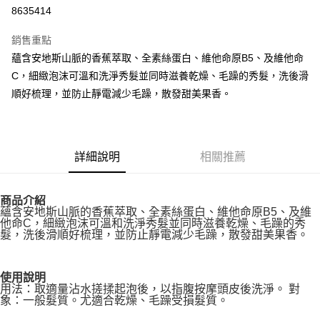
8635414
悠遊付
銷售重點
Google Pay
蘊含安地斯山脈的香蕉萃取、全素絲蛋白、維他命原B5、及維他命
全盈+PAY
C，細緻泡沫可溫和洗淨秀髮並同時滋養乾燥、毛躁的秀髮，洗後滑
順好梳理，並防止靜電減少毛躁，散發甜美果香。
大哥付你分期
相關說明
【大哥付你分期使用說明】
AFTEE先享後付
1.本服務由台灣大哥大提供，台灣大哥大用戶可立即使用無須另外申請。
詳細說明
相關推薦
2.付款方式選擇「大哥付你分期」，訂單成立後會自動跳轉到大哥付的交易
相關說明
流程，驗證手機門號後，選擇欲分期的期數、繳款截止日，確認付款後即完
【關於「AFTEE先享後付」】
成交易。
ATM付款
AFTEE先享後付是「在收到商品之後才付款」的支付方式。 讓您購物簡單
3.實際核准額度、可分期數及費用金額請依後續交易確認頁面所載為準。
商品介紹
便利好安心！
4.訂單成立30分鐘內，如未前往確認交易或遇審核未通過，訂單將自動取
蘊含安地斯山脈的香蕉萃取、全素絲蛋白、維他命原B5、及維
１．簡單：不需註冊會員、不需綁卡、不需儲值。
他命C，細緻泡沫可溫和洗淨秀髮並同時滋養乾燥、毛躁的秀
運送方式
消。如遇「轉專審核」未通過狀況，表示未達大哥付你分期系統評分，恕無
２．便利：只要手機號碼，簡訊認證，即可結帳。
髮，洗後滑順好梳理，並防止靜電減少毛躁，散發甜美果香。
法說明評估內容。
３．安心：先確認商品／服務後，再付款。
付款後全家取貨
【繳款方式說明】
1.分期款項不併入電信帳單，「大哥付你分期」於每月結算日後寄送繳費提
每筆NT$70，滿NT$899(含以上)免運費
【「AFTEE先享後付」結帳流程】
醒簡訊。
使用說明
１．於結帳方式選擇「AFTEE先享後付」後，將跳轉至「AFTEE先享後付」
2.透過簡訊連結打開帳單後，可選擇「超商條碼／台灣大直營門市／銀行轉
用法：取適量沾水搓揉起泡後，以指腹按摩頭皮後洗淨。 對
付款後7-11取貨
結帳頁面，進行簡訊認證並確認金額後，即可完成結帳。
象：一般髮質。尤適合乾燥、毛躁受損髮質。
帳／街口支付／iPASS MONEY」等通路繳費。
２．訂單成立數日內，您將收到繳費通知簡訊。
每筆NT$70，滿NT$899(含以上)免運費
３．收到繳費通知簡訊後14天內，點擊此簡訊中的連結，可透過四大超商／