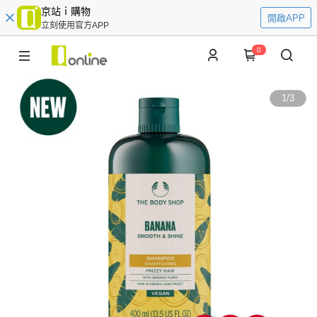
京站ｉ購物
開啟APP
立刻使用官方APP
0
1
/
3