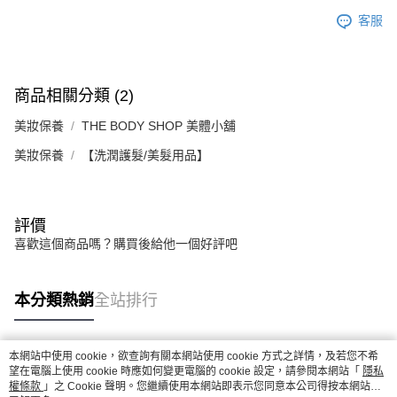
客服
商品相關分類 (2)
美妝保養
THE BODY SHOP 美體小舖
美妝保養
【洗潤護髮/美髮用品】
評價
喜歡這個商品嗎？購買後給他一個好評吧
本分類熱銷
全站排行
本網站中使用 cookie，欲查詢有關本網站使用 cookie 方式之詳情，及若您不希
熱門標籤
望在電腦上使用 cookie 時應如何變更電腦的 cookie 設定，請參閱本網站「
隱私
權條款
」之 Cookie 聲明。您繼續使用本網站即表示您同意本公司得按本網站使