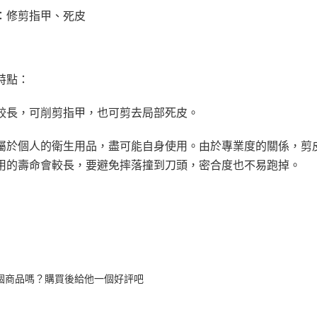
：
修剪指甲、死皮
特點：
較長，可削剪指甲，也可剪去局部死皮。
屬於個人的衛生用品，盡可能自身使用。由於專業度的關係，剪
用的壽命會較長，要避免摔落撞到刀頭，密合度也不易跑掉。
個商品嗎？購買後給他一個好評吧