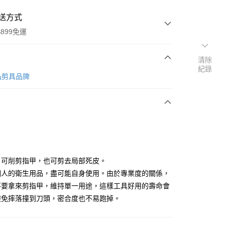
送方式
899免運
清除
紀錄
次付款
品剪具品牌
，可削剪指甲，也可剪去局部死皮。
y
個人的衛生用品，盡可能自身使用。由於專業度的關係，
不要拿來剪指甲，維持單一用途，這樣工具好用的壽命會
避免摔落撞到刀頭，密合度也不易跑掉。
分期