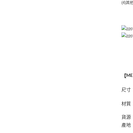
(4)
【
ME
尺寸
材質
貨源
產地：