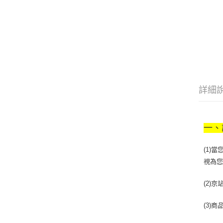
詳細
一、
(1)
視為
(2)
(3)