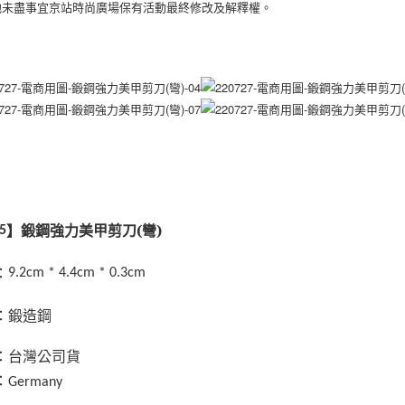
其他未盡事宜京站時尚廣場保有活動最終修改及解釋權。
交易，需
求債權轉
２．關於
https://aft
３．未成
「AFTE
任。
４．使用「
即時審查
結果請求
５．嚴禁
形，恩沛
動。
】
鍛鋼強力美甲剪刀(彎)
5
：
9.2cm * 4.4cm * 0.3cm
：鍛造鋼
：台灣公司貨
Germany