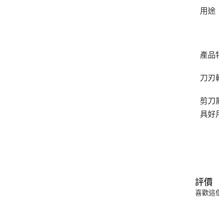
用途
產品
刀刃
剪刀
具好
評價
喜歡這