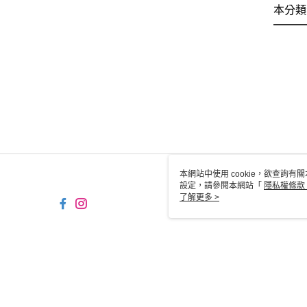
本分類
本網站中使用 cookie，欲查詢有關
設定，請參閱本網站「
隱私權條款
使用 cookie。
了解更多 >