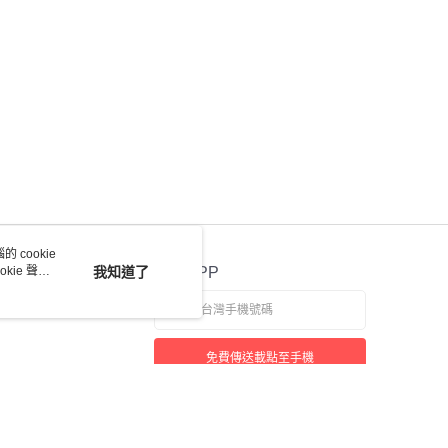
 cookie
kie 聲明
我知道了
官方APP
免費傳送載點至手機
若接到可疑電話，請洽詢165反詐騙專線