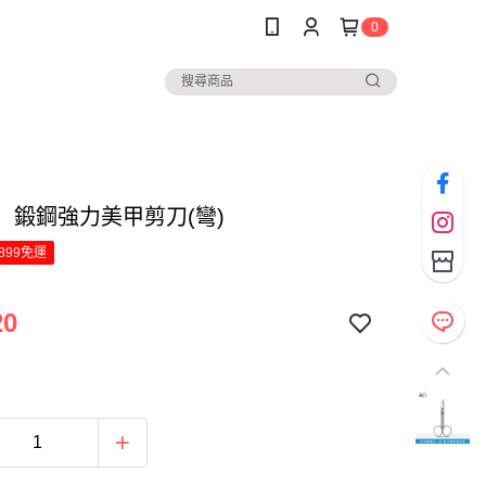
0
5】鍛鋼強力美甲剪刀(彎)
899免運
20