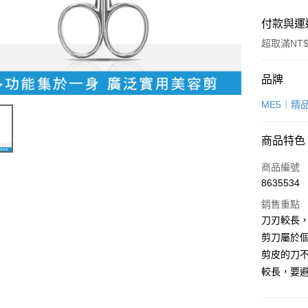
付款與運
超取滿NT$
付款方式
品牌
信用卡一
ME5｜精
LINE Pay
商品特色
Apple Pay
商品編號
街口支付
8635534
銷售重點
悠遊付
刀刃較長
Google Pa
剪刀屬於
剪皮的刀
全盈+PAY
較長，要
大哥付你
相關說明