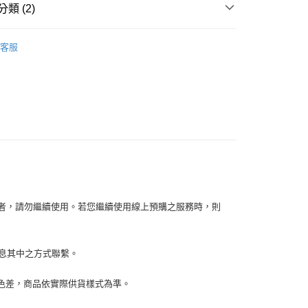
你分期使用說明】
類 (2)
享後付
由台灣大哥大提供，台灣大哥大用戶可立即使用無須另外申請。
式選擇「大哥付你分期」，訂單成立後會自動跳轉到大哥付的交易
ME5｜精品剪具
證手機門號後，選擇欲分期的期數、繳款截止日，確認付款後即
FTEE先享後付」】
客服
。
先享後付是「在收到商品之後才付款」的支付方式。 讓您購物簡單
【指彩/保養】
准額度、可分期數及費用金額請依後續交易確認頁面所載為準。
心！
立30分鐘內，如未前往確認交易或遇審核未通過，訂單將自動取
：不需註冊會員、不需綁卡、不需儲值。
「轉專審核」未通過狀況，表示未達大哥付你分期系統評分，恕
：只要手機號碼，簡訊認證，即可結帳。
評估內容。
：先確認商品／服務後，再付款。
式說明】
家取貨
項不併入電信帳單，「大哥付你分期」於每月結算日後寄送繳費提
EE先享後付」結帳流程】
0，滿NT$899(含以上)免運費
方式選擇「AFTEE先享後付」後，將跳轉至「AFTEE先享後
訊連結打開帳單後，可選擇「超商條碼／台灣大直營門市／銀行轉
頁面，進行簡訊認證並確認金額後，即可完成結帳。
付／iPASS MONEY」等通路繳費。
1取貨
成立數日內，您將收到繳費通知簡訊。
費通知簡訊後14天內，點擊此簡訊中的連結，可透過四大超商
0，滿NT$899(含以上)免運費
項】
網路銀行／等多元方式進行付款，方視為交易完成。
係由「台灣大哥大股份有限公司」（以下簡稱本公司）所提供，讓
：結帳手續完成當下不需立刻繳費，但若您需要取消訂單，請聯
容者，請勿繼續使用。若您繼續使用線上預購之服務時，則
易時，得透過本服務購買商品或服務，並由商店將買賣／分期付
的店家。未經商家同意取消之訂單仍視為有效，需透過AFTEE
金債權讓與本公司後，依約使用本公司帳單繳交帳款。
繳納相關費用。
00，滿NT$1,000(含以上)免運費
意付款使用「大哥付你分期」之契約關係目的，商店將以您的個人
否成功請以「AFTEE先享後付 」之結帳頁面顯示為準，若有關於
含姓名、電話或地址）提供予台灣大哥大進項蒐集、處理及利
訊息其中之方式聯繫。
功／繳費後需取消欲退款等相關疑問，請聯繫「AFTEE先享後
客服中心(1F星巴克旁) 即日起不提供京站紙袋，取件時
公司與您本人進行分期帳單所需資料之確認、核對及更正。
援中心」
https://netprotections.freshdesk.com/support/home
物袋，若需購買紙袋可現場詢問
戶服務條款，請詳閱以下連結：
https://oppay.tw/userRule
生色差，商品依實際供貨樣式為準。
項】
恩沛科技股份有限公司提供之「AFTEE先享後付」服務完成之