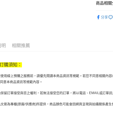
【大哥付
商品相關分
AFTEE先
1.本服務
2.付款方
相關說明
美妝保養
流程，驗
【關於「A
分享
ATM付款
完成交易
AFTEE
美妝保養
3.實際核
便利好安
4.訂單成
１．簡單
消。如遇
２．便利
運送方式
無法說明
３．安心
【繳款方
說明
相關推薦
付款後全
1.分期款
【「AFT
醒簡訊。
每筆NT$7
１．於結帳
2.透過簡
付」結帳
帳／街口支
付款後7-1
２．訂單
訂購須知：
３．收到繳
每筆NT$7
【注意事
／ATM／
1.本服務
※ 請注意
當您使用線上預購之服務前，請優先閱讀本商品資訊等規範。若您不同意相關內
宅配
用戶於交
絡購買商品
您同意本商品資訊等規範內容。
款買賣價
先享後付
每筆NT$1
2.基於同
※ 交易是
資料（包
京站保留訂單接受與否之權利，若無法接受您的訂單，將以電話、EMAIL或訂單
是否繳費成
京站台北店
用，由本
付客戶支
請自備購
3.完整用
商品文案為專櫃(原廠/供應商)所提供，商品顏色可能會因網頁呈現與拍攝關係產
免運費
【注意事
１．透過由