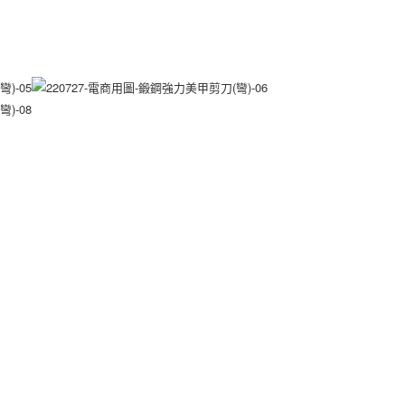
依本服務之必要範圍內提供個人資料，並將交易相關給付款項請
讓予恩沛科技股份有限公司。
個人資料處理事宜，請瀏覽以下網址：
ee.tw/terms/#terms3
年的使用者請事先徵得法定代理人或監護人之同意方可使用
E先享後付」，若未經同意申辦者引起之損失，本公司不負相關責
AFTEE先享後付」時，將依據個別帳號之用戶狀況，依本公司
核予不同之上限額度；若仍有額度不足之情形，本公司將視審查
用戶進行身份認證。
一人註冊多個帳號或使用他人資訊註冊。若發現惡意使用之情
科技股份有限公司將有權停止該用戶之使用額度並採取法律行