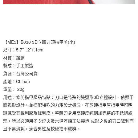
【ME5】B030 3D立體刀頭指甲剪(小)
尺寸：5.7*1.2*1.1cm
材質：鑽鋼
製成：手工製造
貨源：台灣公司貨
產地：Chinan
重量： 20g
用途：修剪指甲產品特點：刀口是特殊的雙弧形3D立體設計，依照甲
面弧形設計，並搭配特殊的力矩設計概念，在剪硬指甲厚指甲時可明
顯感受其銳利感及鋒利度，整體刀身用高硬度純鋼加完整的不銹鋼處
理，所以必須用多次焠火及六道淬煉工法製造.成形之後的刀口鋒利而
且不易消耗，適合男性及較硬指甲族群。