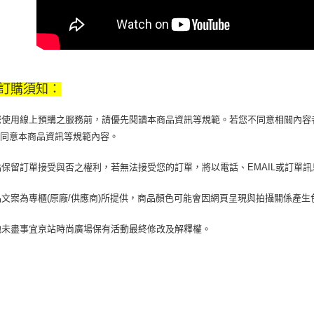
交易，需
求債權轉
２．關於
https://aft
３．未成
「AFTE
任。
訂購須知：
４．使用「
即時審查
當您使用線上預購之服務前，請優先閱讀本商品資訊等規範。若您不同意相關內
結果請求
５．嚴禁
您同意本商品資訊等規範內容。
形，恩沛
動。
京站保留訂單接受與否之權利，若無法接受您的訂單，將以電話、EMAIL或訂單
商品文案為專櫃(原廠/供應商)所提供，商品顏色可能會因網頁呈現與拍攝關係產
其他未盡事宜京站時尚廣場保有活動最終修改及解釋權。