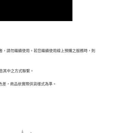
依本服務之必要範圍內提供個人資料，並將交易相關給付款項請
讓予恩沛科技股份有限公司。
個人資料處理事宜，請瀏覽以下網址：
ee.tw/terms/#terms3
年的使用者請事先徵得法定代理人或監護人之同意方可使用
E先享後付」，若未經同意申辦者引起之損失，本公司不負相關責
AFTEE先享後付」時，將依據個別帳號之用戶狀況，依本公司
核予不同之上限額度；若仍有額度不足之情形，本公司將視審查
容者，請勿繼續使用。若您繼續使用線上預購之服務時，則
用戶進行身份認證。
一人註冊多個帳號或使用他人資訊註冊。若發現惡意使用之情
科技股份有限公司將有權停止該用戶之使用額度並採取法律行
訊息其中之方式聯繫。
生色差，商品依實際供貨樣式為準。