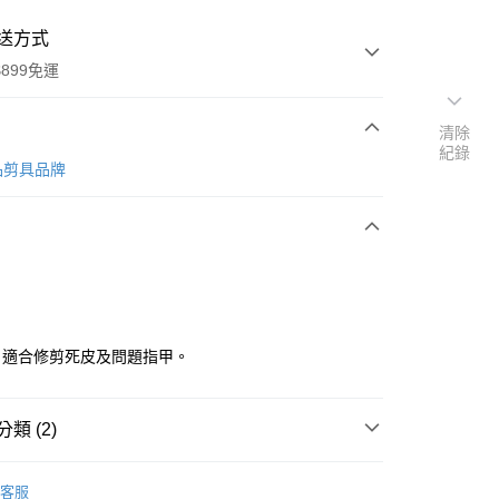
送方式
899免運
清除
紀錄
次付款
品剪具品牌
，適合修剪死皮及問題指甲。
y
類 (2)
分期
ME5｜精品剪具
客服