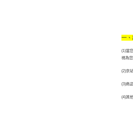
一、
(1)
視為
(2)
(3)
(4)