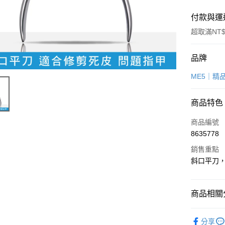
付款與運
超取滿NT$
付款方式
品牌
信用卡一
ME5｜精
LINE Pay
商品特色
Apple Pay
商品編號
街口支付
8635778
銷售重點
悠遊付
斜口平刀
Google Pa
全盈+PAY
商品相關分
大哥付你
美妝保養
相關說明
分享