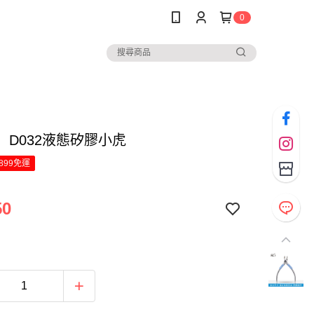
0
】D032液態矽膠小虎
899免運
50