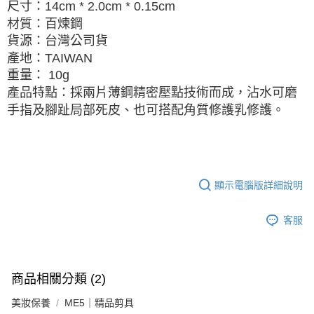
尺寸：14cm * 2.0cm * 0.15cm
材質：百煉鋼
貨源：台灣公司貨
產地：
TAIWAN
重量： 10g
產品特點：採兩片薄鋼精密壓點技術而成，沾水可磨
手指及腳趾局部死皮、也可搭配角質修護乳修護。
顯示電腦版詳細說明
客服
商品相關分類 (2)
美妝保養
ME5｜精品剪具