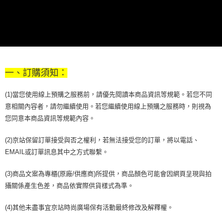
每筆NT$70，滿NT$899(含以上)免運費
３．收到繳費通知簡訊後14天內，點擊此簡訊中的連結，可透過四大超商／
【注意事項】
ATM／網路銀行／等多元方式進行付款，方視為交易完成。
宅配
1.本服務係由「台灣大哥大股份有限公司」（以下簡稱本公司）所提供，讓
※ 請注意：結帳手續完成當下不需立刻繳費，但若您需要取消訂單，請聯絡
用戶於交易時，得透過本服務購買商品或服務，並由商店將買賣／分期付款
每筆NT$100，滿NT$1,000(含以上)免運費
購買商品的店家。未經商家同意取消之訂單仍視為有效，需透過AFTEE先享
買賣價金債權讓與本公司後，依約使用本公司帳單繳交帳款。
後付繳納相關費用。
2.基於同意付款使用「大哥付你分期」之契約關係目的，商店將以您的個人
京站台北店客服中心(1F星巴克旁) 即日起不提供京站紙袋，取件時
※ 交易是否成功請以「AFTEE先享後付 」之結帳頁面顯示為準，若有關於
資料（包含姓名、電話或地址）提供予台灣大哥大進項蒐集、處理及利用，
是否繳費成功／繳費後需取消欲退款等相關疑問，請聯繫「AFTEE先享後付
請自備購物袋，若需購買紙袋可現場詢問
由本公司與您本人進行分期帳單所需資料之確認、核對及更正。
客戶支援中心」
https://netprotections.freshdesk.com/support/home
一、訂購須知：
3.完整用戶服務條款，請詳閱以下連結：
https://oppay.tw/userRule
免運費
【注意事項】
(1)當您使用線上預購之服務前，請優先閱讀本商品資訊等規範。若您不同
１．透過由恩沛科技股份有限公司提供之「AFTEE先享後付」服務完成之交
易，需依本服務之必要範圍內提供個人資料，並將交易相關給付款項請求債
意相關內容者，請勿繼續使用。若您繼續使用線上預購之服務時，則視為
權轉讓予恩沛科技股份有限公司。
您同意本商品資訊等規範內容。
２．關於個人資料處理事宜，請瀏覽以下網址：
https://aftee.tw/terms/#terms3
(2)京站保留訂單接受與否之權利，若無法接受您的訂單，將以電話、
３．未成年的使用者請事先徵得法定代理人或監護人之同意方可使用
「AFTEE先享後付」，若未經同意申辦者引起之損失，本公司不負相關責
EMAIL或訂單訊息其中之方式聯繫。
任。
４．使用「AFTEE先享後付」時，將依據個別帳號之用戶狀況，依本公司即
(3)商品文案為專櫃(原廠/供應商)所提供，商品顏色可能會因網頁呈現與拍
時審查核予不同之上限額度；若仍有額度不足之情形，本公司將視審查結果
請求用戶進行身份認證。
攝關係產生色差，商品依實際供貨樣式為準。
５．嚴禁一人註冊多個帳號或使用他人資訊註冊。若發現惡意使用之情形，
恩沛科技股份有限公司將有權停止該用戶之使用額度並採取法律行動。
(4)其他未盡事宜京站時尚廣場保有活動最終修改及解釋權。