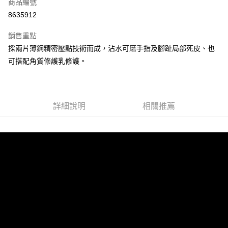
商品編號
街口支付
8635912
悠遊付
銷售重點
Google Pay
採兩片薄鋼精密壓點技術而成，沾水可磨手指及腳趾局部死皮、也
全盈+PAY
可搭配角質修護乳修護。
大哥付你分期
相關說明
【大哥付你分期使用說明】
詳細說明
相關推薦
AFTEE先享後付
1.本服務由台灣大哥大提供，台灣大哥大用戶可立即使用無須另外申請。
2.付款方式選擇「大哥付你分期」，訂單成立後會自動跳轉到大哥付的交易
相關說明
流程，驗證手機門號後，選擇欲分期的期數、繳款截止日，確認付款後即完
【關於「AFTEE先享後付」】
成交易。
ATM付款
AFTEE先享後付是「在收到商品之後才付款」的支付方式。 讓您購物簡單
3.實際核准額度、可分期數及費用金額請依後續交易確認頁面所載為準。
便利好安心！
4.訂單成立30分鐘內，如未前往確認交易或遇審核未通過，訂單將自動取
１．簡單：不需註冊會員、不需綁卡、不需儲值。
運送方式
消。如遇「轉專審核」未通過狀況，表示未達大哥付你分期系統評分，恕無
２．便利：只要手機號碼，簡訊認證，即可結帳。
法說明評估內容。
３．安心：先確認商品／服務後，再付款。
付款後全家取貨
【繳款方式說明】
1.分期款項不併入電信帳單，「大哥付你分期」於每月結算日後寄送繳費提
每筆NT$70，滿NT$899(含以上)免運費
【「AFTEE先享後付」結帳流程】
醒簡訊。
１．於結帳方式選擇「AFTEE先享後付」後，將跳轉至「AFTEE先享後付」
2.透過簡訊連結打開帳單後，可選擇「超商條碼／台灣大直營門市／銀行轉
付款後7-11取貨
結帳頁面，進行簡訊認證並確認金額後，即可完成結帳。
帳／街口支付／iPASS MONEY」等通路繳費。
２．訂單成立數日內，您將收到繳費通知簡訊。