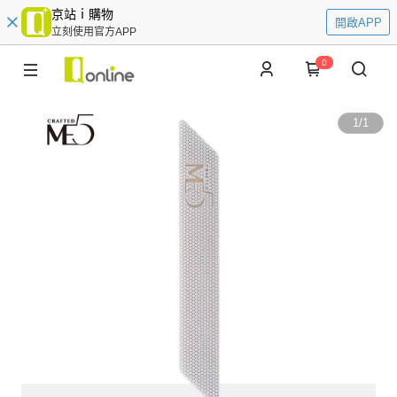
京站ｉ購物
開啟APP
立刻使用官方APP
0
1
/
1