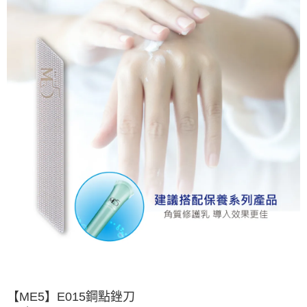
【ME5】E015鋼點銼刀