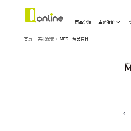
商品分類
主題活動
首頁
美妝保養
ME5｜精品剪具