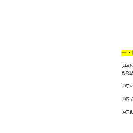
一、
(1)
視為
(2)
(3)
(4)