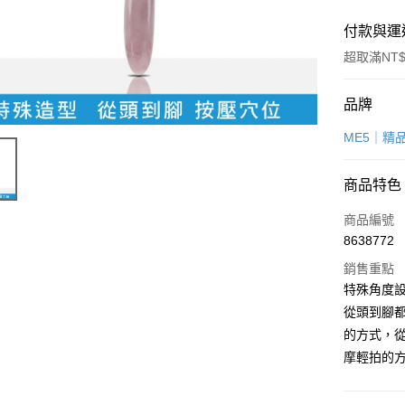
付款與運
超取滿NT$
付款方式
品牌
信用卡一
ME5｜精
LINE Pay
商品特色
Apple Pay
商品編號
街口支付
8638772
銷售重點
悠遊付
特殊角度
Google Pa
從頭到腳
的方式，
全盈+PAY
摩輕拍的
大哥付你
相關說明