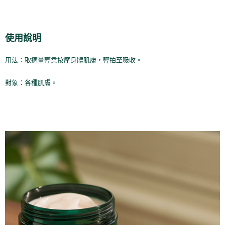
２．訂單成立數日內，您將收到繳費通知簡訊。
每筆NT$70，滿NT$899(含以上)免運費
３．收到繳費通知簡訊後14天內，點擊此簡訊中的連結，可透過四大超商／
【注意事項】
ATM／網路銀行／等多元方式進行付款，方視為交易完成。
宅配
1.本服務係由「台灣大哥大股份有限公司」（以下簡稱本公司）所提供，讓
※ 請注意：結帳手續完成當下不需立刻繳費，但若您需要取消訂單，請聯絡
用戶於交易時，得透過本服務購買商品或服務，並由商店將買賣／分期付款
使用說明
每筆NT$100，滿NT$1,000(含以上)免運費
購買商品的店家。未經商家同意取消之訂單仍視為有效，需透過AFTEE先享
買賣價金債權讓與本公司後，依約使用本公司帳單繳交帳款。
後付繳納相關費用。
2.基於同意付款使用「大哥付你分期」之契約關係目的，商店將以您的個人
京站台北店客服中心(1F星巴克旁) 即日起不提供京站紙袋，取件時
※ 交易是否成功請以「AFTEE先享後付 」之結帳頁面顯示為準，若有關於
用法：取適量輕柔按摩身體肌膚，輕拍至吸收。
資料（包含姓名、電話或地址）提供予台灣大哥大進項蒐集、處理及利用，
是否繳費成功／繳費後需取消欲退款等相關疑問，請聯繫「AFTEE先享後付
請自備購物袋，若需購買紙袋可現場詢問
由本公司與您本人進行分期帳單所需資料之確認、核對及更正。
客戶支援中心」
https://netprotections.freshdesk.com/support/home
3.完整用戶服務條款，請詳閱以下連結：
https://oppay.tw/userRule
對象：各種肌膚。
免運費
【注意事項】
１．透過由恩沛科技股份有限公司提供之「AFTEE先享後付」服務完成之交
易，需依本服務之必要範圍內提供個人資料，並將交易相關給付款項請求債
權轉讓予恩沛科技股份有限公司。
２．關於個人資料處理事宜，請瀏覽以下網址：
https://aftee.tw/terms/#terms3
３．未成年的使用者請事先徵得法定代理人或監護人之同意方可使用
「AFTEE先享後付」，若未經同意申辦者引起之損失，本公司不負相關責
任。
４．使用「AFTEE先享後付」時，將依據個別帳號之用戶狀況，依本公司即
時審查核予不同之上限額度；若仍有額度不足之情形，本公司將視審查結果
請求用戶進行身份認證。
５．嚴禁一人註冊多個帳號或使用他人資訊註冊。若發現惡意使用之情形，
恩沛科技股份有限公司將有權停止該用戶之使用額度並採取法律行動。