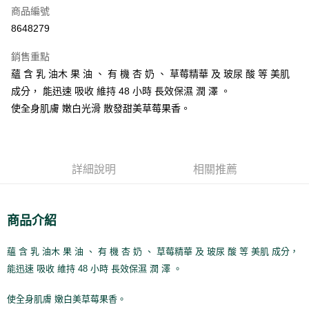
商品編號
街口支付
8648279
悠遊付
銷售重點
Google Pay
蘊 含 乳 油木 果 油 、 有 機 杏 奶 、 草莓精華 及 玻尿 酸 等 美肌
全盈+PAY
成分， 能迅速 吸收 維持 48 小時 長效保濕 潤 澤 。
使全身肌膚 嫩白光滑 散發甜美草莓果香。
大哥付你分期
相關說明
【大哥付你分期使用說明】
AFTEE先享後付
1.本服務由台灣大哥大提供，台灣大哥大用戶可立即使用無須另外申請。
詳細說明
相關推薦
2.付款方式選擇「大哥付你分期」，訂單成立後會自動跳轉到大哥付的交易
相關說明
流程，驗證手機門號後，選擇欲分期的期數、繳款截止日，確認付款後即完
【關於「AFTEE先享後付」】
成交易。
ATM付款
AFTEE先享後付是「在收到商品之後才付款」的支付方式。 讓您購物簡單
3.實際核准額度、可分期數及費用金額請依後續交易確認頁面所載為準。
便利好安心！
商品介紹
4.訂單成立30分鐘內，如未前往確認交易或遇審核未通過，訂單將自動取
１．簡單：不需註冊會員、不需綁卡、不需儲值。
運送方式
消。如遇「轉專審核」未通過狀況，表示未達大哥付你分期系統評分，恕無
２．便利：只要手機號碼，簡訊認證，即可結帳。
法說明評估內容。
蘊 含 乳 油木 果 油 、 有 機 杏 奶 、 草莓精華 及 玻尿 酸 等 美肌 成分，
３．安心：先確認商品／服務後，再付款。
付款後全家取貨
【繳款方式說明】
能迅速 吸收 維持 48 小時 長效保濕 潤 澤 。
1.分期款項不併入電信帳單，「大哥付你分期」於每月結算日後寄送繳費提
每筆NT$70，滿NT$899(含以上)免運費
【「AFTEE先享後付」結帳流程】
醒簡訊。
１．於結帳方式選擇「AFTEE先享後付」後，將跳轉至「AFTEE先享後付」
2.透過簡訊連結打開帳單後，可選擇「超商條碼／台灣大直營門市／銀行轉
使全身肌膚 嫩白美草莓果香。
付款後7-11取貨
結帳頁面，進行簡訊認證並確認金額後，即可完成結帳。
帳／街口支付／iPASS MONEY」等通路繳費。