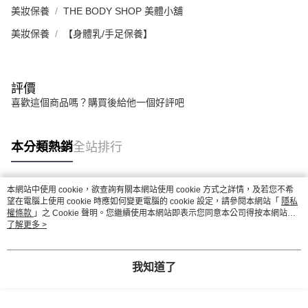
美妝保養
THE BODY SHOP 美體小舖
美妝保養
【身體乳/手足保養】
評價
喜歡這個商品嗎？購買後給他一個好評吧
本分類熱銷
全站排行
本網站中使用 cookie，欲查詢有關本網站使用 cookie 方式之詳情，及若您不希
熱門標籤
望在電腦上使用 cookie 時應如何變更電腦的 cookie 設定，請參閱本網站「
隱私
權條款
」之 Cookie 聲明。您繼續使用本網站即表示您同意本公司得按本網站使
用條款之 Cookie 聲明使用 cookie。
了解更多 >
我知道了