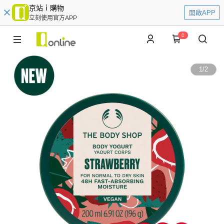
京站ｉ購物
開啟APP
立刻使用官方APP
0
1
/
2