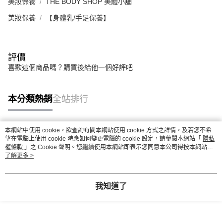
美妝保養
THE BODY SHOP 美體小舖
美妝保養
【身體乳/手足保養】
評價
喜歡這個商品嗎？購買後給他一個好評吧
本分類熱銷
全站排行
本網站中使用 cookie，欲查詢有關本網站使用 cookie 方式之詳情，及若您不希
熱門標籤
望在電腦上使用 cookie 時應如何變更電腦的 cookie 設定，請參閱本網站「
隱私
權條款
」之 Cookie 聲明。您繼續使用本網站即表示您同意本公司得按本網站使
用條款之 Cookie 聲明使用 cookie。
了解更多 >
我知道了