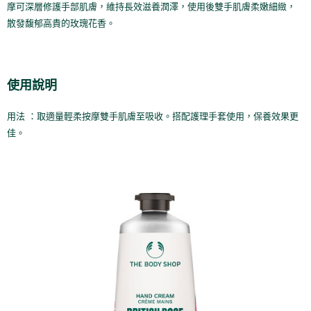
２．訂單成立數日內，您將收到繳費通知簡訊。
摩可深層修護手部肌膚，維持長效滋養潤澤，使用後雙手肌膚柔嫩細緻，
每筆NT$70，滿NT$899(含以上)免運費
３．收到繳費通知簡訊後14天內，點擊此簡訊中的連結，可透過四大超商／
散發馥郁高貴的玫瑰花香。
【注意事項】
ATM／網路銀行／等多元方式進行付款，方視為交易完成。
宅配
1.本服務係由「台灣大哥大股份有限公司」（以下簡稱本公司）所提供，讓
※ 請注意：結帳手續完成當下不需立刻繳費，但若您需要取消訂單，請聯絡
用戶於交易時，得透過本服務購買商品或服務，並由商店將買賣／分期付款
每筆NT$100，滿NT$1,000(含以上)免運費
購買商品的店家。未經商家同意取消之訂單仍視為有效，需透過AFTEE先享
買賣價金債權讓與本公司後，依約使用本公司帳單繳交帳款。
後付繳納相關費用。
2.基於同意付款使用「大哥付你分期」之契約關係目的，商店將以您的個人
京站台北店客服中心(1F星巴克旁) 即日起不提供京站紙袋，取件時
※ 交易是否成功請以「AFTEE先享後付 」之結帳頁面顯示為準，若有關於
使用說明
資料（包含姓名、電話或地址）提供予台灣大哥大進項蒐集、處理及利用，
是否繳費成功／繳費後需取消欲退款等相關疑問，請聯繫「AFTEE先享後付
請自備購物袋，若需購買紙袋可現場詢問
由本公司與您本人進行分期帳單所需資料之確認、核對及更正。
客戶支援中心」
https://netprotections.freshdesk.com/support/home
3.完整用戶服務條款，請詳閱以下連結：
https://oppay.tw/userRule
免運費
用法 ：取適量輕柔按摩雙手肌膚至吸收。搭配護理手套使用，保養效果更
【注意事項】
佳。
１．透過由恩沛科技股份有限公司提供之「AFTEE先享後付」服務完成之交
易，需依本服務之必要範圍內提供個人資料，並將交易相關給付款項請求債
權轉讓予恩沛科技股份有限公司。
２．關於個人資料處理事宜，請瀏覽以下網址：
https://aftee.tw/terms/#terms3
３．未成年的使用者請事先徵得法定代理人或監護人之同意方可使用
「AFTEE先享後付」，若未經同意申辦者引起之損失，本公司不負相關責
任。
４．使用「AFTEE先享後付」時，將依據個別帳號之用戶狀況，依本公司即
時審查核予不同之上限額度；若仍有額度不足之情形，本公司將視審查結果
請求用戶進行身份認證。
５．嚴禁一人註冊多個帳號或使用他人資訊註冊。若發現惡意使用之情形，
恩沛科技股份有限公司將有權停止該用戶之使用額度並採取法律行動。