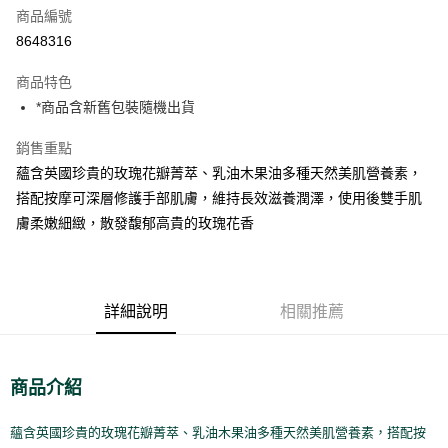
商品編號
街口支付
8648316
悠遊付
商品特色
Google Pay
*商品含新舊包裝隨機出貨
全盈+PAY
銷售重點
大哥付你分期
蘊含英國珍貴的玫瑰花瓣菁萃、乳油木果油多種天然美肌營養素，
相關說明
搭配按摩可深層修護手部肌膚，維持長效滋養潤澤，使用後雙手肌
【大哥付你分期使用說明】
膚柔嫩細緻，散發馥郁高貴的玫瑰花香
AFTEE先享後付
1.本服務由台灣大哥大提供，台灣大哥大用戶可立即使用無須另外申請。
2.付款方式選擇「大哥付你分期」，訂單成立後會自動跳轉到大哥付的交易
相關說明
流程，驗證手機門號後，選擇欲分期的期數、繳款截止日，確認付款後即完
【關於「AFTEE先享後付」】
成交易。
ATM付款
AFTEE先享後付是「在收到商品之後才付款」的支付方式。 讓您購物簡單
3.實際核准額度、可分期數及費用金額請依後續交易確認頁面所載為準。
便利好安心！
詳細說明
相關推薦
4.訂單成立30分鐘內，如未前往確認交易或遇審核未通過，訂單將自動取
１．簡單：不需註冊會員、不需綁卡、不需儲值。
運送方式
消。如遇「轉專審核」未通過狀況，表示未達大哥付你分期系統評分，恕無
２．便利：只要手機號碼，簡訊認證，即可結帳。
法說明評估內容。
３．安心：先確認商品／服務後，再付款。
付款後全家取貨
【繳款方式說明】
商品介紹
1.分期款項不併入電信帳單，「大哥付你分期」於每月結算日後寄送繳費提
每筆NT$70，滿NT$899(含以上)免運費
【「AFTEE先享後付」結帳流程】
醒簡訊。
１．於結帳方式選擇「AFTEE先享後付」後，將跳轉至「AFTEE先享後付」
2.透過簡訊連結打開帳單後，可選擇「超商條碼／台灣大直營門市／銀行轉
蘊含英國珍貴的玫瑰花瓣菁萃、乳油木果油多種天然美肌營養素，搭配按
付款後7-11取貨
結帳頁面，進行簡訊認證並確認金額後，即可完成結帳。
帳／街口支付／iPASS MONEY」等通路繳費。