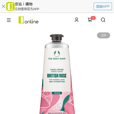
京站ｉ購物
開啟APP
立刻使用官方APP
0
1
/
4