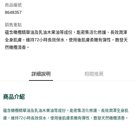
商品編號
街口支付
8648357
悠遊付
銷售重點
Google Pay
蘊含橄欖精華油及乳油木果油等成份，能密集活化修護、長效潤澤
全盈+PAY
全身肌膚，維持72小時長效保水，使用後肌膚柔嫩有彈性，散發天
然橄欖清香。
大哥付你分期
相關說明
【大哥付你分期使用說明】
AFTEE先享後付
1.本服務由台灣大哥大提供，台灣大哥大用戶可立即使用無須另外申請。
詳細說明
相關推薦
2.付款方式選擇「大哥付你分期」，訂單成立後會自動跳轉到大哥付的交易
相關說明
流程，驗證手機門號後，選擇欲分期的期數、繳款截止日，確認付款後即完
【關於「AFTEE先享後付」】
成交易。
ATM付款
AFTEE先享後付是「在收到商品之後才付款」的支付方式。 讓您購物簡單
3.實際核准額度、可分期數及費用金額請依後續交易確認頁面所載為準。
便利好安心！
商品介紹
4.訂單成立30分鐘內，如未前往確認交易或遇審核未通過，訂單將自動取
１．簡單：不需註冊會員、不需綁卡、不需儲值。
運送方式
消。如遇「轉專審核」未通過狀況，表示未達大哥付你分期系統評分，恕無
２．便利：只要手機號碼，簡訊認證，即可結帳。
法說明評估內容。
３．安心：先確認商品／服務後，再付款。
蘊含橄欖精華油及乳油木果油等成份，能密集活化修護、長效潤澤全身肌
付款後全家取貨
【繳款方式說明】
膚，維持72小時長效保水，使用後肌膚柔嫩有彈性，散發天然橄欖清香。
1.分期款項不併入電信帳單，「大哥付你分期」於每月結算日後寄送繳費提
每筆NT$70，滿NT$899(含以上)免運費
【「AFTEE先享後付」結帳流程】
醒簡訊。
１．於結帳方式選擇「AFTEE先享後付」後，將跳轉至「AFTEE先享後付」
2.透過簡訊連結打開帳單後，可選擇「超商條碼／台灣大直營門市／銀行轉
付款後7-11取貨
結帳頁面，進行簡訊認證並確認金額後，即可完成結帳。
帳／街口支付／iPASS MONEY」等通路繳費。