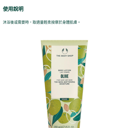
２．訂單成立數日內，您將收到繳費通知簡訊。
每筆NT$70，滿NT$899(含以上)免運費
３．收到繳費通知簡訊後14天內，點擊此簡訊中的連結，可透過四大超商／
使用說明
【注意事項】
ATM／網路銀行／等多元方式進行付款，方視為交易完成。
宅配
1.本服務係由「台灣大哥大股份有限公司」（以下簡稱本公司）所提供，讓
※ 請注意：結帳手續完成當下不需立刻繳費，但若您需要取消訂單，請聯絡
用戶於交易時，得透過本服務購買商品或服務，並由商店將買賣／分期付款
沐浴後或需要時，取適量輕柔按摩於身體肌膚。
每筆NT$100，滿NT$1,000(含以上)免運費
購買商品的店家。未經商家同意取消之訂單仍視為有效，需透過AFTEE先享
買賣價金債權讓與本公司後，依約使用本公司帳單繳交帳款。
後付繳納相關費用。
2.基於同意付款使用「大哥付你分期」之契約關係目的，商店將以您的個人
京站台北店客服中心(1F星巴克旁) 即日起不提供京站紙袋，取件時
※ 交易是否成功請以「AFTEE先享後付 」之結帳頁面顯示為準，若有關於
資料（包含姓名、電話或地址）提供予台灣大哥大進項蒐集、處理及利用，
是否繳費成功／繳費後需取消欲退款等相關疑問，請聯繫「AFTEE先享後付
請自備購物袋，若需購買紙袋可現場詢問
由本公司與您本人進行分期帳單所需資料之確認、核對及更正。
客戶支援中心」
https://netprotections.freshdesk.com/support/home
3.完整用戶服務條款，請詳閱以下連結：
https://oppay.tw/userRule
免運費
【注意事項】
１．透過由恩沛科技股份有限公司提供之「AFTEE先享後付」服務完成之交
易，需依本服務之必要範圍內提供個人資料，並將交易相關給付款項請求債
權轉讓予恩沛科技股份有限公司。
２．關於個人資料處理事宜，請瀏覽以下網址：
https://aftee.tw/terms/#terms3
３．未成年的使用者請事先徵得法定代理人或監護人之同意方可使用
「AFTEE先享後付」，若未經同意申辦者引起之損失，本公司不負相關責
任。
４．使用「AFTEE先享後付」時，將依據個別帳號之用戶狀況，依本公司即
時審查核予不同之上限額度；若仍有額度不足之情形，本公司將視審查結果
請求用戶進行身份認證。
５．嚴禁一人註冊多個帳號或使用他人資訊註冊。若發現惡意使用之情形，
恩沛科技股份有限公司將有權停止該用戶之使用額度並採取法律行動。