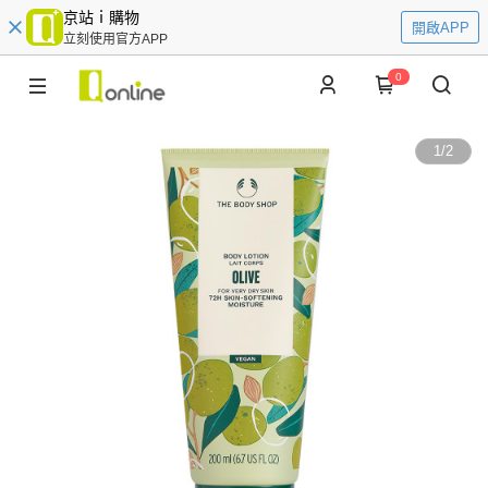
京站ｉ購物
開啟APP
立刻使用官方APP
0
1
/
2