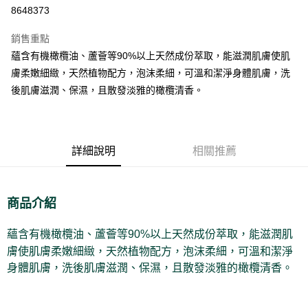
8648373
悠遊付
銷售重點
Google Pay
蘊含有機橄欖油、蘆薈等90%以上天然成份萃取，能滋潤肌膚使肌
全盈+PAY
膚柔嫩細緻，天然植物配方，泡沫柔細，可溫和潔淨身體肌膚，洗
後肌膚滋潤、保濕，且散發淡雅的橄欖清香。
大哥付你分期
相關說明
【大哥付你分期使用說明】
AFTEE先享後付
1.本服務由台灣大哥大提供，台灣大哥大用戶可立即使用無須另外申請。
詳細說明
相關推薦
2.付款方式選擇「大哥付你分期」，訂單成立後會自動跳轉到大哥付的交易
相關說明
流程，驗證手機門號後，選擇欲分期的期數、繳款截止日，確認付款後即完
【關於「AFTEE先享後付」】
成交易。
ATM付款
AFTEE先享後付是「在收到商品之後才付款」的支付方式。 讓您購物簡單
3.實際核准額度、可分期數及費用金額請依後續交易確認頁面所載為準。
便利好安心！
商品介紹
4.訂單成立30分鐘內，如未前往確認交易或遇審核未通過，訂單將自動取
１．簡單：不需註冊會員、不需綁卡、不需儲值。
運送方式
消。如遇「轉專審核」未通過狀況，表示未達大哥付你分期系統評分，恕無
２．便利：只要手機號碼，簡訊認證，即可結帳。
法說明評估內容。
３．安心：先確認商品／服務後，再付款。
蘊含有機橄欖油、蘆薈等90%以上天然成份萃取，能滋潤肌
付款後全家取貨
【繳款方式說明】
膚使肌膚柔嫩細緻，天然植物配方，泡沫柔細，可溫和潔淨
1.分期款項不併入電信帳單，「大哥付你分期」於每月結算日後寄送繳費提
每筆NT$70，滿NT$899(含以上)免運費
【「AFTEE先享後付」結帳流程】
醒簡訊。
身體肌膚，洗後肌膚滋潤、保濕，且散發淡雅的橄欖清香。
１．於結帳方式選擇「AFTEE先享後付」後，將跳轉至「AFTEE先享後付」
2.透過簡訊連結打開帳單後，可選擇「超商條碼／台灣大直營門市／銀行轉
付款後7-11取貨
結帳頁面，進行簡訊認證並確認金額後，即可完成結帳。
帳／街口支付／iPASS MONEY」等通路繳費。
２．訂單成立數日內，您將收到繳費通知簡訊。
每筆NT$70，滿NT$899(含以上)免運費
３．收到繳費通知簡訊後14天內，點擊此簡訊中的連結，可透過四大超商／