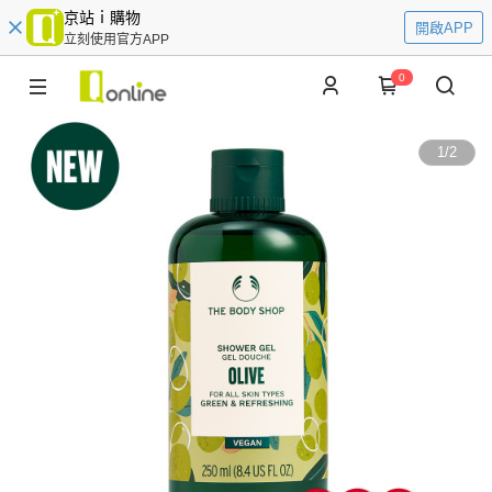
京站ｉ購物
開啟APP
立刻使用官方APP
0
1
/
2