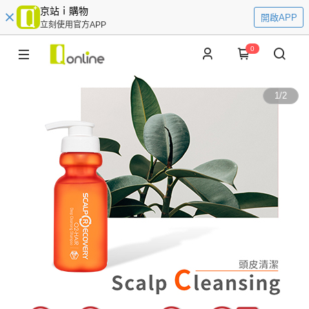
京站ｉ購物
開啟APP
立刻使用官方APP
0
1
/
2