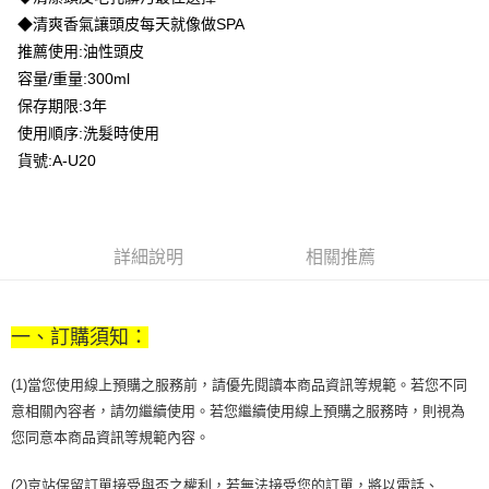
【注意事項】
ATM／網路銀行／等多元方式進行付款，方視為交易完成。
◆清爽香氣讓頭皮每天就像做SPA
宅配
1.本服務係由「台灣大哥大股份有限公司」（以下簡稱本公司）所提供，讓
※ 請注意：結帳手續完成當下不需立刻繳費，但若您需要取消訂單，請聯絡
用戶於交易時，得透過本服務購買商品或服務，並由商店將買賣／分期付款
推薦使用:油性頭皮
每筆NT$100，滿NT$1,200(含以上)免運費
購買商品的店家。未經商家同意取消之訂單仍視為有效，需透過AFTEE先享
買賣價金債權讓與本公司後，依約使用本公司帳單繳交帳款。
後付繳納相關費用。
容量/重量:300ml
2.基於同意付款使用「大哥付你分期」之契約關係目的，商店將以您的個人
京站台北店客服中心(1F星巴克旁) 即日起不提供京站紙袋，取件時
※ 交易是否成功請以「AFTEE先享後付 」之結帳頁面顯示為準，若有關於
保存期限:3年
資料（包含姓名、電話或地址）提供予台灣大哥大進項蒐集、處理及利用，
是否繳費成功／繳費後需取消欲退款等相關疑問，請聯繫「AFTEE先享後付
請自備購物袋，若需購買紙袋可現場詢問
由本公司與您本人進行分期帳單所需資料之確認、核對及更正。
使用順序:洗髮時使用
客戶支援中心」
https://netprotections.freshdesk.com/support/home
3.完整用戶服務條款，請詳閱以下連結：
https://oppay.tw/userRule
免運費
貨號:A-U20
【注意事項】
１．透過由恩沛科技股份有限公司提供之「AFTEE先享後付」服務完成之交
易，需依本服務之必要範圍內提供個人資料，並將交易相關給付款項請求債
權轉讓予恩沛科技股份有限公司。
２．關於個人資料處理事宜，請瀏覽以下網址：
詳細說明
相關推薦
https://aftee.tw/terms/#terms3
３．未成年的使用者請事先徵得法定代理人或監護人之同意方可使用
「AFTEE先享後付」，若未經同意申辦者引起之損失，本公司不負相關責
任。
一、訂購須知：
４．使用「AFTEE先享後付」時，將依據個別帳號之用戶狀況，依本公司即
時審查核予不同之上限額度；若仍有額度不足之情形，本公司將視審查結果
(1)當您使用線上預購之服務前，請優先閱讀本商品資訊等規範。若您不同
請求用戶進行身份認證。
５．嚴禁一人註冊多個帳號或使用他人資訊註冊。若發現惡意使用之情形，
意相關內容者，請勿繼續使用。若您繼續使用線上預購之服務時，則視為
恩沛科技股份有限公司將有權停止該用戶之使用額度並採取法律行動。
您同意本商品資訊等規範內容。
(2)京站保留訂單接受與否之權利，若無法接受您的訂單，將以電話、