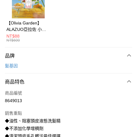
悠遊付
Google Pay
【Olivia Garden】
ALAZUO亞拉佐 小芽
全盈+PAY
之露輕柔泡泡洗手慕斯
NT$88
NT$600
350ml
大哥付你分期
相關說明
品牌
【大哥付你分期使用說明】
AFTEE先享後付
1.本服務由台灣大哥大提供，台灣大哥大用戶可立即使用無須另外申請。
髮基因
2.付款方式選擇「大哥付你分期」，訂單成立後會自動跳轉到大哥付的交易
相關說明
流程，驗證手機門號後，選擇欲分期的期數、繳款截止日，確認付款後即完
【關於「AFTEE先享後付」】
成交易。
ATM付款
商品特色
AFTEE先享後付是「在收到商品之後才付款」的支付方式。 讓您購物簡單
3.實際核准額度、可分期數及費用金額請依後續交易確認頁面所載為準。
便利好安心！
4.訂單成立30分鐘內，如未前往確認交易或遇審核未通過，訂單將自動取
１．簡單：不需註冊會員、不需綁卡、不需儲值。
商品編號
運送方式
消。如遇「轉專審核」未通過狀況，表示未達大哥付你分期系統評分，恕無
２．便利：只要手機號碼，簡訊認證，即可結帳。
8649013
法說明評估內容。
３．安心：先確認商品／服務後，再付款。
付款後全家取貨
【繳款方式說明】
1.分期款項不併入電信帳單，「大哥付你分期」於每月結算日後寄送繳費提
銷售重點
每筆NT$70，滿NT$1,000(含以上)免運費
【「AFTEE先享後付」結帳流程】
醒簡訊。
１．於結帳方式選擇「AFTEE先享後付」後，將跳轉至「AFTEE先享後付」
◆油性、阻塞頭皮液態洗髮精
2.透過簡訊連結打開帳單後，可選擇「超商條碼／台灣大直營門市／銀行轉
付款後7-11取貨
結帳頁面，進行簡訊認證並確認金額後，即可完成結帳。
◆不添加化學增稠劑
帳／街口支付／iPASS MONEY」等通路繳費。
２．訂單成立數日內，您將收到繳費通知簡訊。
每筆NT$70，滿NT$1,000(含以上)免運費
◆清潔頭皮毛孔髒污最佳選擇
３．收到繳費通知簡訊後14天內，點擊此簡訊中的連結，可透過四大超商／