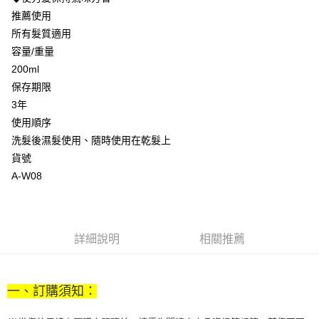
【注意事項】
ATM／網路銀行／等多元方式進行付款，方視為交易完成。
推薦使用
宅配
1.本服務係由「台灣大哥大股份有限公司」（以下簡稱本公司）所提供，讓
※ 請注意：結帳手續完成當下不需立刻繳費，但若您需要取消訂單，請聯絡
用戶於交易時，得透過本服務購買商品或服務，並由商店將買賣／分期付款
所有髮質適用
每筆NT$100，滿NT$1,000(含以上)免運費
購買商品的店家。未經商家同意取消之訂單仍視為有效，需透過AFTEE先享
買賣價金債權讓與本公司後，依約使用本公司帳單繳交帳款。
後付繳納相關費用。
容量/重量
2.基於同意付款使用「大哥付你分期」之契約關係目的，商店將以您的個人
京站台北店客服中心(1F星巴克旁) 即日起不提供京站紙袋，取件時
※ 交易是否成功請以「AFTEE先享後付 」之結帳頁面顯示為準，若有關於
200ml
資料（包含姓名、電話或地址）提供予台灣大哥大進項蒐集、處理及利用，
是否繳費成功／繳費後需取消欲退款等相關疑問，請聯繫「AFTEE先享後付
請自備購物袋，若需購買紙袋可現場詢問
由本公司與您本人進行分期帳單所需資料之確認、核對及更正。
保存期限
客戶支援中心」
https://netprotections.freshdesk.com/support/home
3.完整用戶服務條款，請詳閱以下連結：
https://oppay.tw/userRule
免運費
3年
【注意事項】
使用順序
１．透過由恩沛科技股份有限公司提供之「AFTEE先享後付」服務完成之交
洗髮後濕髮使用、隨時使用在乾髮上
易，需依本服務之必要範圍內提供個人資料，並將交易相關給付款項請求債
權轉讓予恩沛科技股份有限公司。
貨號
２．關於個人資料處理事宜，請瀏覽以下網址：
A-W08
https://aftee.tw/terms/#terms3
３．未成年的使用者請事先徵得法定代理人或監護人之同意方可使用
「AFTEE先享後付」，若未經同意申辦者引起之損失，本公司不負相關責
任。
４．使用「AFTEE先享後付」時，將依據個別帳號之用戶狀況，依本公司即
詳細說明
相關推薦
時審查核予不同之上限額度；若仍有額度不足之情形，本公司將視審查結果
請求用戶進行身份認證。
５．嚴禁一人註冊多個帳號或使用他人資訊註冊。若發現惡意使用之情形，
恩沛科技股份有限公司將有權停止該用戶之使用額度並採取法律行動。
一、訂購須知：