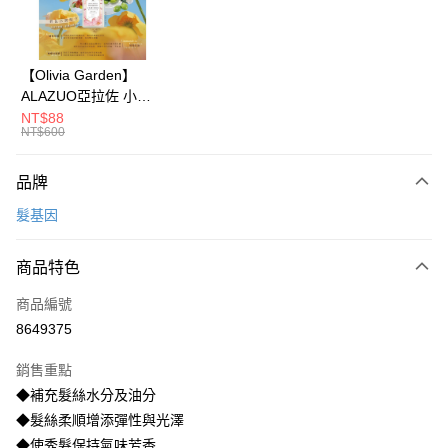
悠遊付
Google Pay
【Olivia Garden】
ALAZUO亞拉佐 小芽
全盈+PAY
之露輕柔泡泡洗手慕斯
NT$88
NT$600
350ml
大哥付你分期
相關說明
品牌
【大哥付你分期使用說明】
AFTEE先享後付
1.本服務由台灣大哥大提供，台灣大哥大用戶可立即使用無須另外申請。
髮基因
2.付款方式選擇「大哥付你分期」，訂單成立後會自動跳轉到大哥付的交易
相關說明
流程，驗證手機門號後，選擇欲分期的期數、繳款截止日，確認付款後即完
【關於「AFTEE先享後付」】
成交易。
ATM付款
商品特色
AFTEE先享後付是「在收到商品之後才付款」的支付方式。 讓您購物簡單
3.實際核准額度、可分期數及費用金額請依後續交易確認頁面所載為準。
便利好安心！
4.訂單成立30分鐘內，如未前往確認交易或遇審核未通過，訂單將自動取
１．簡單：不需註冊會員、不需綁卡、不需儲值。
商品編號
運送方式
消。如遇「轉專審核」未通過狀況，表示未達大哥付你分期系統評分，恕無
２．便利：只要手機號碼，簡訊認證，即可結帳。
8649375
法說明評估內容。
３．安心：先確認商品／服務後，再付款。
付款後全家取貨
【繳款方式說明】
1.分期款項不併入電信帳單，「大哥付你分期」於每月結算日後寄送繳費提
銷售重點
每筆NT$70，滿NT$899(含以上)免運費
【「AFTEE先享後付」結帳流程】
醒簡訊。
１．於結帳方式選擇「AFTEE先享後付」後，將跳轉至「AFTEE先享後付」
◆補充髮絲水分及油分
2.透過簡訊連結打開帳單後，可選擇「超商條碼／台灣大直營門市／銀行轉
付款後7-11取貨
結帳頁面，進行簡訊認證並確認金額後，即可完成結帳。
◆髮絲柔順增添彈性與光澤
帳／街口支付／iPASS MONEY」等通路繳費。
２．訂單成立數日內，您將收到繳費通知簡訊。
每筆NT$70，滿NT$899(含以上)免運費
◆使秀髮保持氣味芳香
３．收到繳費通知簡訊後14天內，點擊此簡訊中的連結，可透過四大超商／