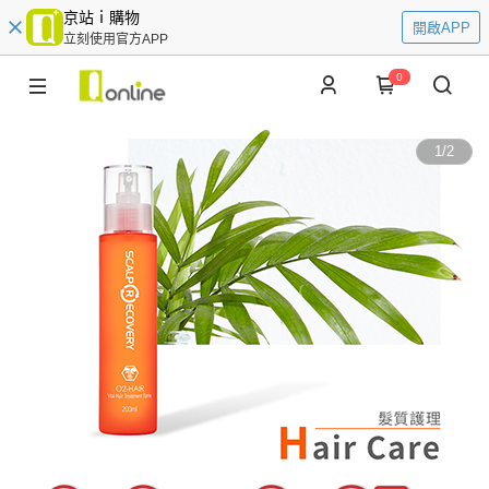
京站ｉ購物
開啟APP
立刻使用官方APP
0
1
/
2