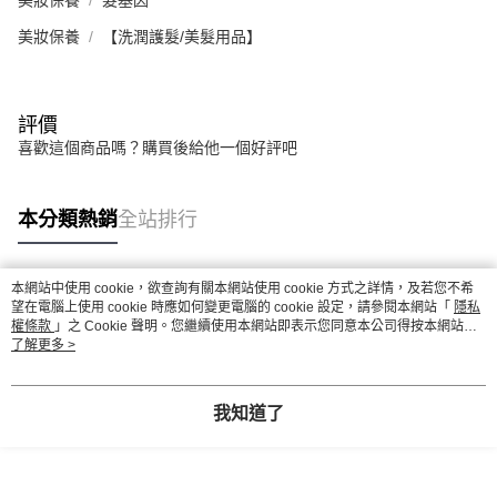
美妝保養
髮基因
美妝保養
【洗潤護髮/美髮用品】
評價
喜歡這個商品嗎？購買後給他一個好評吧
本分類熱銷
全站排行
本網站中使用 cookie，欲查詢有關本網站使用 cookie 方式之詳情，及若您不希
熱門標籤
望在電腦上使用 cookie 時應如何變更電腦的 cookie 設定，請參閱本網站「
隱私
權條款
」之 Cookie 聲明。您繼續使用本網站即表示您同意本公司得按本網站使
用條款之 Cookie 聲明使用 cookie。
了解更多 >
我知道了