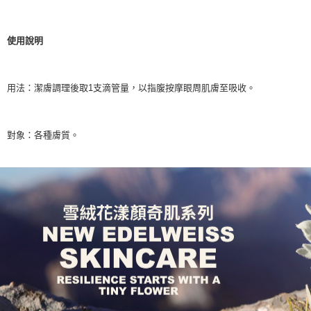
２．訂單成立數日內，您將收到繳費通知簡訊。
每筆NT$70，滿NT$899(含以上)免運費
３．收到繳費通知簡訊後14天內，點擊此簡訊中的連結，可透過四大超商／
【注意事項】
ATM／網路銀行／等多元方式進行付款，方視為交易完成。
宅配
1.本服務係由「台灣大哥大股份有限公司」（以下簡稱本公司）所提供，讓
使用說明
※ 請注意：結帳手續完成當下不需立刻繳費，但若您需要取消訂單，請聯絡
用戶於交易時，得透過本服務購買商品或服務，並由商店將買賣／分期付款
每筆NT$100，滿NT$1,000(含以上)免運費
購買商品的店家。未經商家同意取消之訂單仍視為有效，需透過AFTEE先享
買賣價金債權讓與本公司後，依約使用本公司帳單繳交帳款。
後付繳納相關費用。
2.基於同意付款使用「大哥付你分期」之契約關係目的，商店將以您的個人
京站台北店客服中心(1F星巴克旁) 即日起不提供京站紙袋，取件時
※ 交易是否成功請以「AFTEE先享後付 」之結帳頁面顯示為準，若有關於
資料（包含姓名、電話或地址）提供予台灣大哥大進項蒐集、處理及利用，
用法：潔膚調理後取1支滴管量，以指腹按摩眼周肌膚至吸收。
是否繳費成功／繳費後需取消欲退款等相關疑問，請聯繫「AFTEE先享後付
請自備購物袋，若需購買紙袋可現場詢問
由本公司與您本人進行分期帳單所需資料之確認、核對及更正。
客戶支援中心」
https://netprotections.freshdesk.com/support/home
3.完整用戶服務條款，請詳閱以下連結：
https://oppay.tw/userRule
免運費
【注意事項】
對象：各種膚質。
１．透過由恩沛科技股份有限公司提供之「AFTEE先享後付」服務完成之交
易，需依本服務之必要範圍內提供個人資料，並將交易相關給付款項請求債
權轉讓予恩沛科技股份有限公司。
２．關於個人資料處理事宜，請瀏覽以下網址：
https://aftee.tw/terms/#terms3
３．未成年的使用者請事先徵得法定代理人或監護人之同意方可使用
「AFTEE先享後付」，若未經同意申辦者引起之損失，本公司不負相關責
任。
４．使用「AFTEE先享後付」時，將依據個別帳號之用戶狀況，依本公司即
時審查核予不同之上限額度；若仍有額度不足之情形，本公司將視審查結果
請求用戶進行身份認證。
５．嚴禁一人註冊多個帳號或使用他人資訊註冊。若發現惡意使用之情形，
恩沛科技股份有限公司將有權停止該用戶之使用額度並採取法律行動。