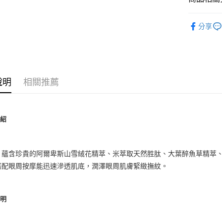
【大哥付
AFTEE先
1.本服務
美妝保養
2.付款方
分享
相關說明
美妝保養
流程，驗
【關於「A
ATM付款
完成交易
AFTEE
3.實際核
便利好安
4.訂單成
１．簡單
消。如遇
２．便利
運送方式
無法說明
說明
相關推薦
３．安心
【繳款方
付款後全
1.分期款
【「AFT
醒簡訊。
每筆NT$7
１．於結帳
2.透過簡
付」結帳
介紹
帳／街口支
付款後7-1
２．訂單
３．收到繳
每筆NT$7
【注意事
／ATM／
1.本服務
※ 請注意
：蘊含珍貴的阿爾卑斯山雪絨花精萃、米萃取天然胜肽、大葉醉魚草精萃
宅配
用戶於交
絡購買商品
搭配眼周按摩能迅速滲透肌底，潤澤眼周肌膚緊緻撫紋。
款買賣價
先享後付
每筆NT$1
2.基於同
※ 交易是
資料（包
是否繳費成
京站台北店
用，由本
付客戶支
說明
請自備購
3.完整用
免運費
【注意事