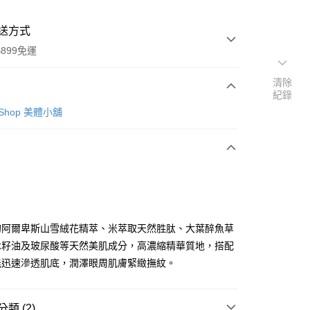
送方式
899免運
清除
紀錄
次付款
y Shop 美體小舖
的阿爾卑斯山雪絨花精萃、米萃取天然胜肽、大葉醉魚草
y
木籽油及玻尿酸等天然美肌成分，高濃縮精華質地，搭配
能迅速滲透肌底，潤澤眼周肌膚緊緻撫紋。
分期
類 (2)