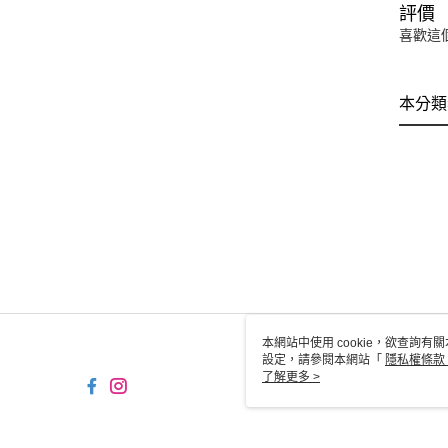
評價
喜歡這
本分類
本網站中使用 cookie，欲查詢有關
設定，請參閱本網站「
隱私權條款
使用 cookie。
了解更多 >