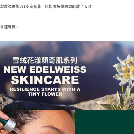
１．透過由
交易，需
潔膚調理後取1支滴管量，以指腹按摩眼周肌膚至吸收。
求債權轉
２．關於
https://aft
：各種膚質。
３．未成
「AFTE
任。
４．使用「
即時審查
結果請求
５．嚴禁
形，恩沛
動。