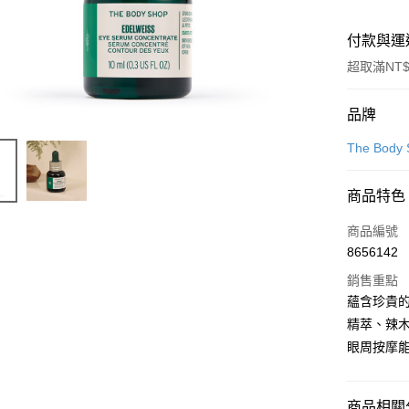
付款與運
超取滿NT$
付款方式
品牌
信用卡一
The Bod
LINE Pay
商品特色
Apple Pay
商品編號
街口支付
8656142
銷售重點
悠遊付
蘊含珍貴
Google Pa
精萃、辣
眼周按摩
全盈+PAY
大哥付你
相關說明
商品相關分