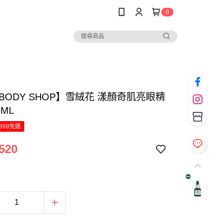
0
 BODY SHOP】雪絨花 漾顏奇肌亮眼精
0ML
899免運
520