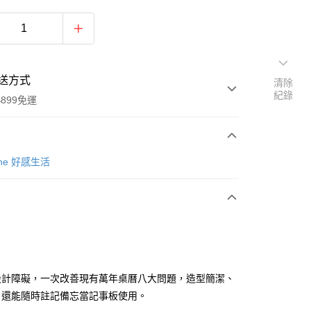
送方式
清除
紀錄
899免運
次付款
Zone 好感生活
設計障礙，一次改善現有萬年桌曆八大問題，造型簡潔、
y
，還能隨時註記備忘當記事板使用。