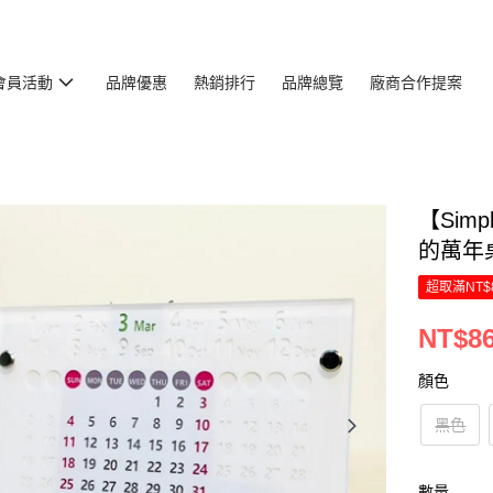
會員活動
品牌優惠
熱銷排行
品牌總覽
廠商合作提案
【Simp
的萬年
超取滿NT$
NT$8
顏色
黑色
數量