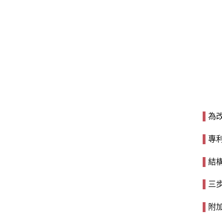
▌
為改
▌
專
▌
結
▌
三
▌
附