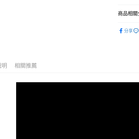
全盈+PAY
大哥付你
商品相關分
相關說明
Simple 
【大哥付
分享
AFTEE先
1.本服務
生活雜貨
2.付款方
相關說明
流程，驗
【關於「A
Simple 
ATM付款
完成交易
AFTEE
3.實際核
便利好安
4.訂單成
１．簡單
說明
相關推薦
消。如遇
２．便利
運送方式
無法說明
３．安心
【繳款方
付款後全
1.分期款
【「AFT
醒簡訊。
每筆NT$7
１．於結帳
2.透過簡
付」結帳
帳／街口支
付款後7-1
２．訂單
３．收到繳
每筆NT$7
【注意事
／ATM／
1.本服務
※ 請注意
宅配
用戶於交
絡購買商品
款買賣價
先享後付
每筆NT$1
2.基於同
※ 交易是
資料（包