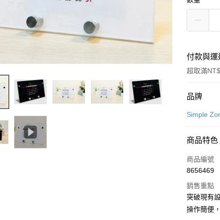
付款與運
超取滿NT$
付款方式
品牌
信用卡一
Simple 
LINE Pay
商品特色
Apple Pay
商品編號
街口支付
8656469
銷售重點
悠遊付
突破現有
Google Pa
操作簡便