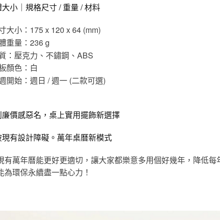
大小｜規格尺寸 / 重量 / 材料
寸大小：175 x 120 x 64 (mm)
體重量：236 g
質：壓克力、不鏽鋼、ABS
板顏色：白
週開始：週日 / 週一 (二款可選)
別廉價感惡名，桌上實用擺飾新選擇
破現有設計障礙。萬年桌曆新模式
現有萬年曆能更好更適切，讓大家都樂意多用個好幾年，降低每
能為環保永續盡一點心力！