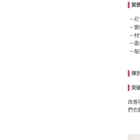
▌
實體
 －尺
－實
－材
－面
－每
▌
揮
▌
突
改善
們也