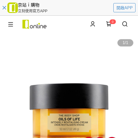
京站ｉ購物
開啟APP
立刻使用官方APP
0
1
/
1