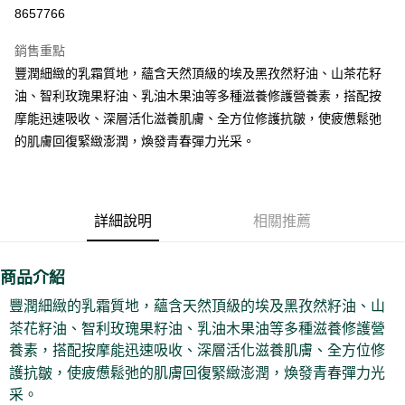
8657766
悠遊付
銷售重點
Google Pay
豐潤細緻的乳霜質地，蘊含天然頂級的埃及黑孜然籽油、山茶花籽
全盈+PAY
油、智利玫瑰果籽油、乳油木果油等多種滋養修護營養素，搭配按
摩能迅速吸收、深層活化滋養肌膚、全方位修護抗皺，使疲憊鬆弛
大哥付你分期
的肌膚回復緊緻澎潤，煥發青春彈力光采。
相關說明
【大哥付你分期使用說明】
AFTEE先享後付
1.本服務由台灣大哥大提供，台灣大哥大用戶可立即使用無須另外申請。
2.付款方式選擇「大哥付你分期」，訂單成立後會自動跳轉到大哥付的交易
相關說明
流程，驗證手機門號後，選擇欲分期的期數、繳款截止日，確認付款後即完
詳細說明
相關推薦
【關於「AFTEE先享後付」】
成交易。
ATM付款
AFTEE先享後付是「在收到商品之後才付款」的支付方式。 讓您購物簡單
3.實際核准額度、可分期數及費用金額請依後續交易確認頁面所載為準。
便利好安心！
4.訂單成立30分鐘內，如未前往確認交易或遇審核未通過，訂單將自動取
１．簡單：不需註冊會員、不需綁卡、不需儲值。
商品介紹
運送方式
消。如遇「轉專審核」未通過狀況，表示未達大哥付你分期系統評分，恕無
２．便利：只要手機號碼，簡訊認證，即可結帳。
法說明評估內容。
豐潤細緻的乳霜質地，蘊含天然頂級的埃及黑孜然籽油、山
３．安心：先確認商品／服務後，再付款。
付款後全家取貨
【繳款方式說明】
茶花籽油、智利玫瑰果籽油、乳油木果油等多種滋養修護營
1.分期款項不併入電信帳單，「大哥付你分期」於每月結算日後寄送繳費提
每筆NT$70，滿NT$899(含以上)免運費
【「AFTEE先享後付」結帳流程】
醒簡訊。
養素，搭配按摩能迅速吸收、深層活化滋養肌膚、全方位修
１．於結帳方式選擇「AFTEE先享後付」後，將跳轉至「AFTEE先享後付」
2.透過簡訊連結打開帳單後，可選擇「超商條碼／台灣大直營門市／銀行轉
付款後7-11取貨
結帳頁面，進行簡訊認證並確認金額後，即可完成結帳。
護抗皺，使疲憊鬆弛的肌膚回復緊緻澎潤，煥發青春彈力光
帳／街口支付／iPASS MONEY」等通路繳費。
２．訂單成立數日內，您將收到繳費通知簡訊。
采。
每筆NT$70，滿NT$899(含以上)免運費
３．收到繳費通知簡訊後14天內，點擊此簡訊中的連結，可透過四大超商／