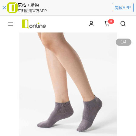
京站ｉ購物
開啟APP
立刻使用官方APP
0
1
/
4