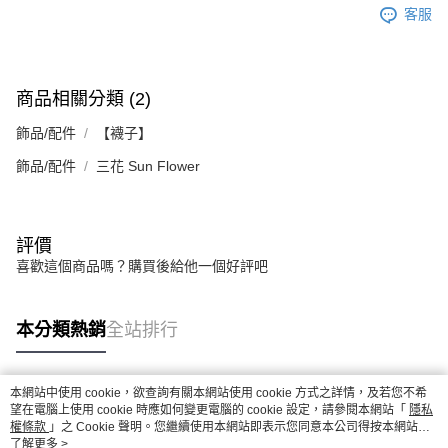
５．嚴禁一人註冊多個帳號或使用他人資訊註冊。若發現惡意使用之情形，
客服
恩沛科技股份有限公司將有權停止該用戶之使用額度並採取法律行動。
商品相關分類 (2)
飾品/配件
【襪子】
飾品/配件
三花 Sun Flower
評價
喜歡這個商品嗎？購買後給他一個好評吧
本分類熱銷
全站排行
本網站中使用 cookie，欲查詢有關本網站使用 cookie 方式之詳情，及若您不希
熱門標籤
望在電腦上使用 cookie 時應如何變更電腦的 cookie 設定，請參閱本網站「
隱私
權條款
」之 Cookie 聲明。您繼續使用本網站即表示您同意本公司得按本網站使
用條款之 Cookie 聲明使用 cookie。
了解更多 >