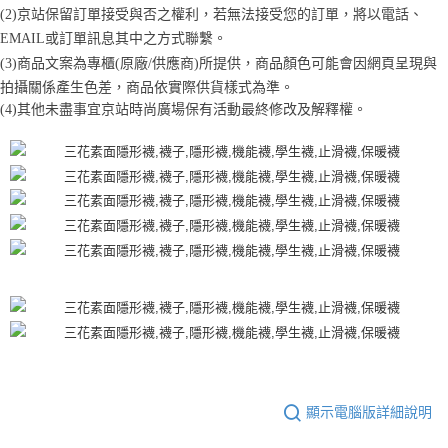
1.分期款項不併入電信帳單，「大哥付你分期」於每月結算日後寄送繳費提
每筆NT$70，滿NT$899(含以上)免運費
【「AFTEE先享後付」結帳流程】
(2)京站保留訂單接受與否之權利，若無法接受您的訂單，將以電話、
醒簡訊。
１．於結帳方式選擇「AFTEE先享後付」後，將跳轉至「AFTEE先享後付」
2.透過簡訊連結打開帳單後，可選擇「超商條碼／台灣大直營門市／銀行轉
EMAIL或訂單訊息其中之方式聯繫。
付款後7-11取貨
結帳頁面，進行簡訊認證並確認金額後，即可完成結帳。
帳／街口支付／iPASS MONEY」等通路繳費。
(3)商品文案為專櫃(原廠/供應商)所提供，商品顏色可能會因網頁呈現與
２．訂單成立數日內，您將收到繳費通知簡訊。
每筆NT$70，滿NT$899(含以上)免運費
３．收到繳費通知簡訊後14天內，點擊此簡訊中的連結，可透過四大超商／
拍攝關係產生色差，商品依實際供貨樣式為準。 
【注意事項】
ATM／網路銀行／等多元方式進行付款，方視為交易完成。
宅配
(4)
其他未盡事宜
京站時尚廣場保有活動最終修改及解釋權。
1.本服務係由「台灣大哥大股份有限公司」（以下簡稱本公司）所提供，讓
※ 請注意：結帳手續完成當下不需立刻繳費，但若您需要取消訂單，請聯絡
用戶於交易時，得透過本服務購買商品或服務，並由商店將買賣／分期付款
每筆NT$100，滿NT$1,000(含以上)免運費
購買商品的店家。未經商家同意取消之訂單仍視為有效，需透過AFTEE先享
買賣價金債權讓與本公司後，依約使用本公司帳單繳交帳款。
後付繳納相關費用。
2.基於同意付款使用「大哥付你分期」之契約關係目的，商店將以您的個人
京站台北店客服中心(1F星巴克旁) 即日起不提供京站紙袋，取件時
※ 交易是否成功請以「AFTEE先享後付 」之結帳頁面顯示為準，若有關於
資料（包含姓名、電話或地址）提供予台灣大哥大進項蒐集、處理及利用，
是否繳費成功／繳費後需取消欲退款等相關疑問，請聯繫「AFTEE先享後付
請自備購物袋，若需購買紙袋可現場詢問
由本公司與您本人進行分期帳單所需資料之確認、核對及更正。
客戶支援中心」
https://netprotections.freshdesk.com/support/home
3.完整用戶服務條款，請詳閱以下連結：
https://oppay.tw/userRule
免運費
【注意事項】
１．透過由恩沛科技股份有限公司提供之「AFTEE先享後付」服務完成之交
易，需依本服務之必要範圍內提供個人資料，並將交易相關給付款項請求債
權轉讓予恩沛科技股份有限公司。
２．關於個人資料處理事宜，請瀏覽以下網址：
https://aftee.tw/terms/#terms3
３．未成年的使用者請事先徵得法定代理人或監護人之同意方可使用
「AFTEE先享後付」，若未經同意申辦者引起之損失，本公司不負相關責
任。
４．使用「AFTEE先享後付」時，將依據個別帳號之用戶狀況，依本公司即
顯示電腦版詳細說明
時審查核予不同之上限額度；若仍有額度不足之情形，本公司將視審查結果
請求用戶進行身份認證。