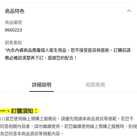
LINE Pay
商品特色
Apple Pay
商品編號
街口支付
8660223
悠遊付
銷售重點
Google Pay
*內衣內褲商品應屬個人衛生用品，恕不接受退貨與退款，訂購前請
全盈+PAY
務必確認清楚再下訂，感謝您的配合！
大哥付你分期
相關說明
【大哥付你分期使用說明】
詳細說明
相關推薦
AFTEE先享後付
1.本服務由台灣大哥大提供，台灣大哥大用戶可立即使用無須另外申請。
2.付款方式選擇「大哥付你分期」，訂單成立後會自動跳轉到大哥付的交易
相關說明
流程，驗證手機門號後，選擇欲分期的期數、繳款截止日，確認付款後即完
【關於「AFTEE先享後付」】
成交易。
ATM付款
AFTEE先享後付是「在收到商品之後才付款」的支付方式。 讓您購物簡單
3.實際核准額度、可分期數及費用金額請依後續交易確認頁面所載為準。
一、訂購須知：
便利好安心！
4.訂單成立30分鐘內，如未前往確認交易或遇審核未通過，訂單將自動取
１．簡單：不需註冊會員、不需綁卡、不需儲值。
(1)當您使用線上預購之服務前，請優先閱讀本商品資訊等規範。若您不
運送方式
消。如遇「轉專審核」未通過狀況，表示未達大哥付你分期系統評分，恕無
２．便利：只要手機號碼，簡訊認證，即可結帳。
同意相關內容者，請勿繼續使用。若您繼續使用線上預購之服務時，則視
法說明評估內容。
３．安心：先確認商品／服務後，再付款。
付款後全家取貨
【繳款方式說明】
為您同意本商品資訊等規範內容。