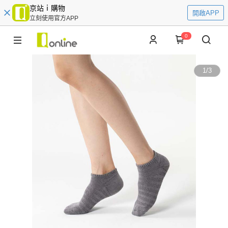
京站ｉ購物
開啟APP
立刻使用官方APP
0
1
/
3