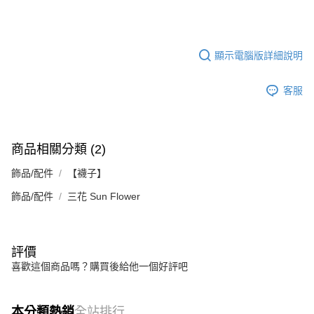
５．嚴禁一人註冊多個帳號或使用他人資訊註冊。若發現惡意使用之情形，
恩沛科技股份有限公司將有權停止該用戶之使用額度並採取法律行動。
顯示電腦版詳細說明
客服
商品相關分類 (2)
飾品/配件
【襪子】
飾品/配件
三花 Sun Flower
評價
喜歡這個商品嗎？購買後給他一個好評吧
本分類熱銷
全站排行