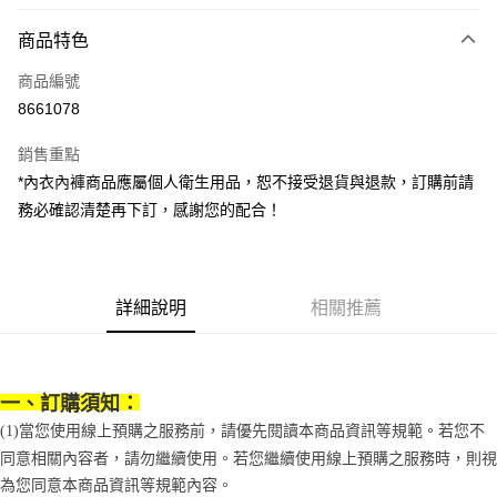
LINE Pay
商品特色
Apple Pay
商品編號
街口支付
8661078
悠遊付
銷售重點
Google Pay
*內衣內褲商品應屬個人衛生用品，恕不接受退貨與退款，訂購前請
全盈+PAY
務必確認清楚再下訂，感謝您的配合！
大哥付你分期
相關說明
【大哥付你分期使用說明】
詳細說明
相關推薦
AFTEE先享後付
1.本服務由台灣大哥大提供，台灣大哥大用戶可立即使用無須另外申請。
2.付款方式選擇「大哥付你分期」，訂單成立後會自動跳轉到大哥付的交易
相關說明
流程，驗證手機門號後，選擇欲分期的期數、繳款截止日，確認付款後即完
【關於「AFTEE先享後付」】
成交易。
ATM付款
AFTEE先享後付是「在收到商品之後才付款」的支付方式。 讓您購物簡單
3.實際核准額度、可分期數及費用金額請依後續交易確認頁面所載為準。
一、訂購須知：
便利好安心！
4.訂單成立30分鐘內，如未前往確認交易或遇審核未通過，訂單將自動取
１．簡單：不需註冊會員、不需綁卡、不需儲值。
(1)當您使用線上預購之服務前，請優先閱讀本商品資訊等規範。若您不
運送方式
消。如遇「轉專審核」未通過狀況，表示未達大哥付你分期系統評分，恕無
２．便利：只要手機號碼，簡訊認證，即可結帳。
同意相關內容者，請勿繼續使用。若您繼續使用線上預購之服務時，則視
法說明評估內容。
３．安心：先確認商品／服務後，再付款。
付款後全家取貨
【繳款方式說明】
為您同意本商品資訊等規範內容。