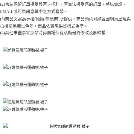
1.分期款項不併入電信帳單，「大哥付你分期」於每月結算日後寄送繳費提
每筆NT$70，滿NT$899(含以上)免運費
【「AFTEE先享後付」結帳流程】
(2)京站保留訂單接受與否之權利，若無法接受您的訂單，將以電話、
醒簡訊。
１．於結帳方式選擇「AFTEE先享後付」後，將跳轉至「AFTEE先享後付」
2.透過簡訊連結打開帳單後，可選擇「超商條碼／台灣大直營門市／銀行轉
EMAIL或訂單訊息其中之方式聯繫。
付款後7-11取貨
結帳頁面，進行簡訊認證並確認金額後，即可完成結帳。
帳／街口支付／iPASS MONEY」等通路繳費。
(3)商品文案為專櫃(原廠/供應商)所提供，商品顏色可能會因網頁呈現與
２．訂單成立數日內，您將收到繳費通知簡訊。
每筆NT$70，滿NT$899(含以上)免運費
３．收到繳費通知簡訊後14天內，點擊此簡訊中的連結，可透過四大超商／
拍攝關係產生色差，商品依實際供貨樣式為準。 
【注意事項】
ATM／網路銀行／等多元方式進行付款，方視為交易完成。
宅配
(4)
其他未盡事宜
京站時尚廣場保有活動最終修改及解釋權。
1.本服務係由「台灣大哥大股份有限公司」（以下簡稱本公司）所提供，讓
※ 請注意：結帳手續完成當下不需立刻繳費，但若您需要取消訂單，請聯絡
用戶於交易時，得透過本服務購買商品或服務，並由商店將買賣／分期付款
每筆NT$100，滿NT$1,000(含以上)免運費
購買商品的店家。未經商家同意取消之訂單仍視為有效，需透過AFTEE先享
買賣價金債權讓與本公司後，依約使用本公司帳單繳交帳款。
後付繳納相關費用。
2.基於同意付款使用「大哥付你分期」之契約關係目的，商店將以您的個人
京站台北店客服中心(1F星巴克旁) 即日起不提供京站紙袋，取件時
※ 交易是否成功請以「AFTEE先享後付 」之結帳頁面顯示為準，若有關於
資料（包含姓名、電話或地址）提供予台灣大哥大進項蒐集、處理及利用，
是否繳費成功／繳費後需取消欲退款等相關疑問，請聯繫「AFTEE先享後付
請自備購物袋，若需購買紙袋可現場詢問
由本公司與您本人進行分期帳單所需資料之確認、核對及更正。
客戶支援中心」
https://netprotections.freshdesk.com/support/home
3.完整用戶服務條款，請詳閱以下連結：
https://oppay.tw/userRule
免運費
【注意事項】
１．透過由恩沛科技股份有限公司提供之「AFTEE先享後付」服務完成之交
易，需依本服務之必要範圍內提供個人資料，並將交易相關給付款項請求債
權轉讓予恩沛科技股份有限公司。
２．關於個人資料處理事宜，請瀏覽以下網址：
https://aftee.tw/terms/#terms3
３．未成年的使用者請事先徵得法定代理人或監護人之同意方可使用
「AFTEE先享後付」，若未經同意申辦者引起之損失，本公司不負相關責
任。
４．使用「AFTEE先享後付」時，將依據個別帳號之用戶狀況，依本公司即
時審查核予不同之上限額度；若仍有額度不足之情形，本公司將視審查結果
請求用戶進行身份認證。