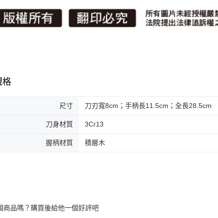
規格
尺寸
刀刃寬8cm；手柄長11.5cm；全長28.5cm
刀身材質
3Cr13
握柄材質
積層木
個商品嗎？購買後給他一個好評吧