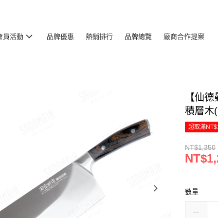
會員活動
品牌優惠
熱銷排行
品牌總覽
廠商合作提案
【仙德曼
積層木(
超取滿NT$
NT$1,350
NT$1,
數量