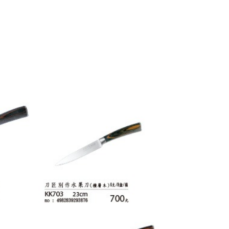
項】
恩沛科技股份有限公司提供之「AFTEE先享後付」服務完成之
依本服務之必要範圍內提供個人資料，並將交易相關給付款項請
讓予恩沛科技股份有限公司。
個人資料處理事宜，請瀏覽以下網址：
ee.tw/terms/#terms3
年的使用者請事先徵得法定代理人或監護人之同意方可使用
E先享後付」，若未經同意申辦者引起之損失，本公司不負相關責
AFTEE先享後付」時，將依據個別帳號之用戶狀況，依本公司
核予不同之上限額度；若仍有額度不足之情形，本公司將視審查
用戶進行身份認證。
一人註冊多個帳號或使用他人資訊註冊。若發現惡意使用之情
科技股份有限公司將有權停止該用戶之使用額度並採取法律行