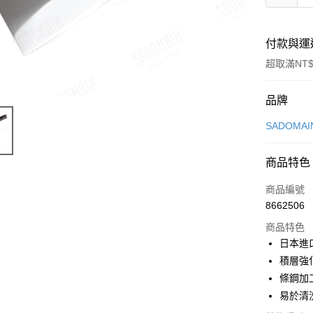
付款與運
超取滿NT$
付款方式
品牌
信用卡一
SADOMA
LINE Pay
商品特色
Apple Pay
商品編號
街口支付
8662506
商品特色
悠遊付
日本進
Google Pa
積層強
條鋼加
全盈+PAY
易於清
大哥付你