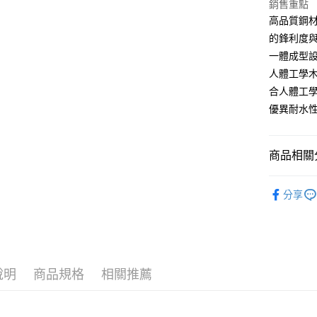
銷售重點
相關說明
高品質鋼
【大哥付
AFTEE先
1.本服務
的鋒利度
2.付款方
相關說明
一體成型
流程，驗
【關於「A
人體工學
ATM付款
完成交易
AFTEE
3.實際核
便利好安
合人體工
4.訂單成
１．簡單
優異耐水
消。如遇
２．便利
運送方式
無法說明
３．安心
【繳款方
付款後全
1.分期款
【「AFT
商品相關分
醒簡訊。
每筆NT$7
１．於結帳
2.透過簡
付」結帳
餐廚用品
帳／街口支
付款後7-1
２．訂單
分享
３．收到繳
餐廚用品
每筆NT$7
【注意事
／ATM／
1.本服務
※ 請注意
宅配
用戶於交
絡購買商品
款買賣價
先享後付
每筆NT$1
2.基於同
※ 交易是
說明
商品規格
相關推薦
資料（包
是否繳費成
京站台北店
用，由本
付客戶支
請自備購
3.完整用