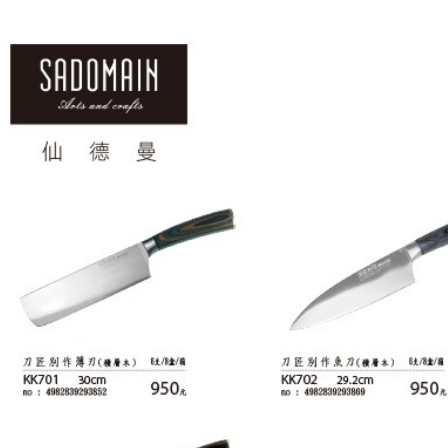
免運費
【注意事
１．透過由
交易，需
求債權轉
２．關於
https://aft
３．未成
「AFTE
任。
４．使用「
即時審查
結果請求
５．嚴禁
形，恩沛
動。