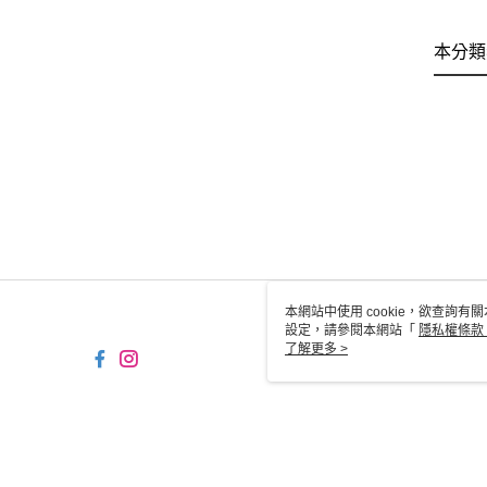
本分類
本網站中使用 cookie，欲查詢有關
設定，請參閱本網站「
隱私權條款
使用 cookie。
了解更多 >