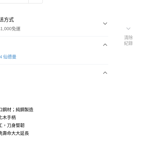
送方式
1,000免運
清除
紀錄
次付款
IN 仙德曼
口鋼材；純鋼製造
y
化木手柄
工，刀身堅韌
洗壽命大大延長
分期