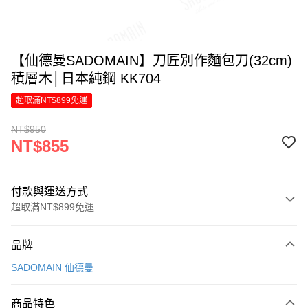
【仙德曼SADOMAIN】刀匠別作麵包刀(32cm)
積層木│日本純鋼 KK704
超取滿NT$899免運
NT$950
NT$855
付款與運送方式
超取滿NT$899免運
付款方式
品牌
信用卡一次付款
SADOMAIN 仙德曼
LINE Pay
商品特色
Apple Pay