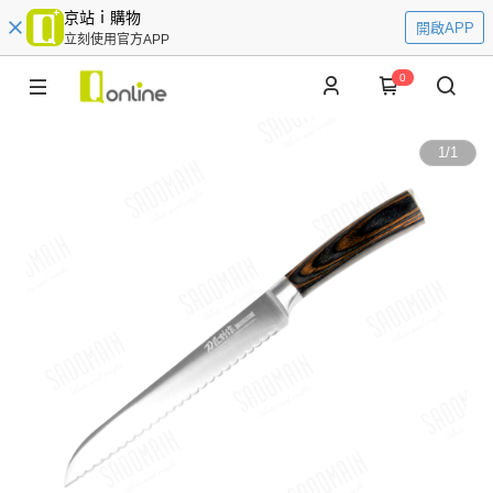
京站ｉ購物
開啟APP
立刻使用官方APP
0
1
/
1