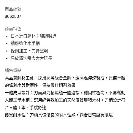
商品編號
街口支付
8662537
悠遊付
商品特色
Google Pay
日本進口鋼材；純鋼製造
全盈+PAY
積層強化木手柄
條鋼加工，刀身堅韌
大哥付你分期
易於清洗壽命大大延長
相關說明
【大哥付你分期使用說明】
銷售重點
AFTEE先享後付
1.本服務由台灣大哥大提供，台灣大哥大用戶可立即使用無須另外申請。
高品質鋼材工藝：採用高等級合金鋼，經高溫淬煉製成，具備卓越
2.付款方式選擇「大哥付你分期」，訂單成立後會自動跳轉到大哥付的交易
相關說明
流程，驗證手機門號後，選擇欲分期的期數、繳款截止日，確認付款後即完
的鋒利度與耐磨性，保持最佳切割效果
【關於「AFTEE先享後付」】
成交易。
ATM付款
AFTEE先享後付是「在收到商品之後才付款」的支付方式。 讓您購物簡單
一體成型設計：刀面與刀柄無縫一體連接，穩固性極高，不易鬆動
3.實際核准額度、可分期數及費用金額請依後續交易確認頁面所載為準。
便利好安心！
4.訂單成立30分鐘內，如未前往確認交易或遇審核未通過，訂單將自動取
人體工學木柄：選用經特殊加工的天然優質層積木材，刀柄設計符
１．簡單：不需註冊會員、不需綁卡、不需儲值。
運送方式
消。如遇「轉專審核」未通過狀況，表示未達大哥付你分期系統評分，恕無
２．便利：只要手機號碼，簡訊認證，即可結帳。
合人體工學，手感舒適
法說明評估內容。
３．安心：先確認商品／服務後，再付款。
付款後全家取貨
優異耐水性：刀柄具備優良的耐水性能，適合日常廚房環境
【繳款方式說明】
1.分期款項不併入電信帳單，「大哥付你分期」於每月結算日後寄送繳費提
每筆NT$70，滿NT$899(含以上)免運費
【「AFTEE先享後付」結帳流程】
醒簡訊。
１．於結帳方式選擇「AFTEE先享後付」後，將跳轉至「AFTEE先享後付」
2.透過簡訊連結打開帳單後，可選擇「超商條碼／台灣大直營門市／銀行轉