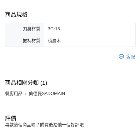
商品規格
刀身材質
3Cr13
握柄材質
積層木
客服
商品相關分類 (1)
餐廚用品
仙德曼SADOMAIN
評價
喜歡這個商品嗎？購買後給他一個好評吧