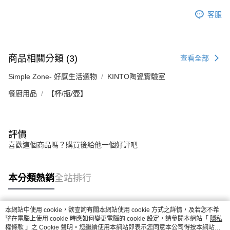
客服
商品相關分類 (3)
查看全部
Simple Zone- 好感生活選物
KINTO陶瓷實驗室
餐廚用品
【杯/瓶/壺】
評價
喜歡這個商品嗎？購買後給他一個好評吧
本分類熱銷
全站排行
本網站中使用 cookie，欲查詢有關本網站使用 cookie 方式之詳情，及若您不希
熱門標籤
望在電腦上使用 cookie 時應如何變更電腦的 cookie 設定，請參閱本網站「
隱私
權條款
」之 Cookie 聲明。您繼續使用本網站即表示您同意本公司得按本網站使