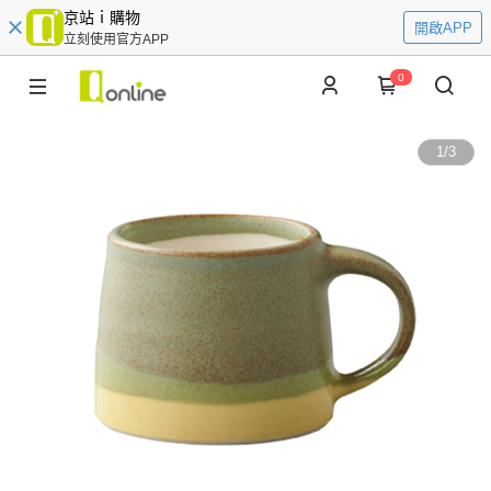
京站ｉ購物
開啟APP
立刻使用官方APP
0
1
/
3