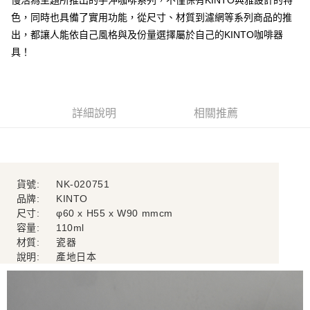
慢活為主題所推出的手沖咖啡系列，不僅保有KINTO典雅設計的特
２．訂單成立數日內，您將收到繳費通知簡訊。
每筆NT$70，滿NT$1,000(含以上)免運費
色，同時也具備了實用功能，從尺寸、材質到濾網等系列商品的推
３．收到繳費通知簡訊後14天內，點擊此簡訊中的連結，可透過四大超商／
【注意事項】
ATM／網路銀行／等多元方式進行付款，方視為交易完成。
出，都讓人能依自己風格與及份量選擇屬於自己的KINTO咖啡器
宅配
1.本服務係由「台灣大哥大股份有限公司」（以下簡稱本公司）所提供，讓
※ 請注意：結帳手續完成當下不需立刻繳費，但若您需要取消訂單，請聯絡
用戶於交易時，得透過本服務購買商品或服務，並由商店將買賣／分期付款
具！
每筆NT$100，滿NT$1,200(含以上)免運費
購買商品的店家。未經商家同意取消之訂單仍視為有效，需透過AFTEE先享
買賣價金債權讓與本公司後，依約使用本公司帳單繳交帳款。
後付繳納相關費用。
2.基於同意付款使用「大哥付你分期」之契約關係目的，商店將以您的個人
京站台北店客服中心(1F星巴克旁) 即日起不提供京站紙袋，取件時
※ 交易是否成功請以「AFTEE先享後付 」之結帳頁面顯示為準，若有關於
資料（包含姓名、電話或地址）提供予台灣大哥大進項蒐集、處理及利用，
是否繳費成功／繳費後需取消欲退款等相關疑問，請聯繫「AFTEE先享後付
請自備購物袋，若需購買紙袋可現場詢問
由本公司與您本人進行分期帳單所需資料之確認、核對及更正。
客戶支援中心」
https://netprotections.freshdesk.com/support/home
3.完整用戶服務條款，請詳閱以下連結：
https://oppay.tw/userRule
詳細說明
相關推薦
免運費
【注意事項】
１．透過由恩沛科技股份有限公司提供之「AFTEE先享後付」服務完成之交
易，需依本服務之必要範圍內提供個人資料，並將交易相關給付款項請求債
權轉讓予恩沛科技股份有限公司。
２．關於個人資料處理事宜，請瀏覽以下網址：
貨號:
NK-020751
https://aftee.tw/terms/#terms3
品牌:
KINTO
３．未成年的使用者請事先徵得法定代理人或監護人之同意方可使用
尺寸:
φ60 x H55 x W90 mmcm
「AFTEE先享後付」，若未經同意申辦者引起之損失，本公司不負相關責
容量:
110ml
任。
４．使用「AFTEE先享後付」時，將依據個別帳號之用戶狀況，依本公司即
材質:
瓷器
時審查核予不同之上限額度；若仍有額度不足之情形，本公司將視審查結果
說明:
產地日本
請求用戶進行身份認證。
５．嚴禁一人註冊多個帳號或使用他人資訊註冊。若發現惡意使用之情形，
恩沛科技股份有限公司將有權停止該用戶之使用額度並採取法律行動。