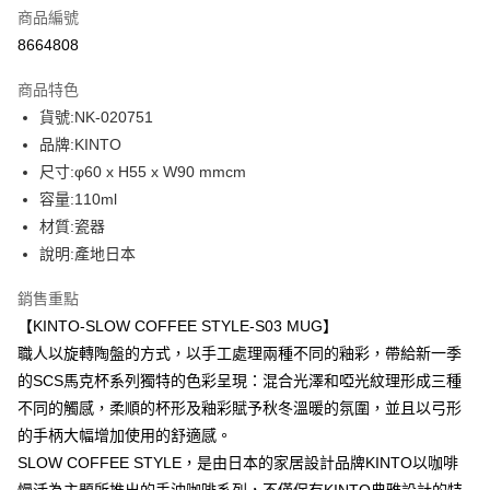
商品編號
街口支付
8664808
悠遊付
商品特色
Google Pay
貨號:NK-020751
全盈+PAY
品牌:KINTO
尺寸:φ60 x H55 x W90 mmcm
大哥付你分期
容量:110ml
相關說明
材質:瓷器
【大哥付你分期使用說明】
AFTEE先享後付
1.本服務由台灣大哥大提供，台灣大哥大用戶可立即使用無須另外申請。
說明:產地日本
2.付款方式選擇「大哥付你分期」，訂單成立後會自動跳轉到大哥付的交易
相關說明
流程，驗證手機門號後，選擇欲分期的期數、繳款截止日，確認付款後即完
銷售重點
【關於「AFTEE先享後付」】
成交易。
ATM付款
AFTEE先享後付是「在收到商品之後才付款」的支付方式。 讓您購物簡單
【KINTO-SLOW COFFEE STYLE-S03 MUG】
3.實際核准額度、可分期數及費用金額請依後續交易確認頁面所載為準。
便利好安心！
4.訂單成立30分鐘內，如未前往確認交易或遇審核未通過，訂單將自動取
職人以旋轉陶盤的方式，以手工處理兩種不同的釉彩，帶給新一季
１．簡單：不需註冊會員、不需綁卡、不需儲值。
運送方式
消。如遇「轉專審核」未通過狀況，表示未達大哥付你分期系統評分，恕無
２．便利：只要手機號碼，簡訊認證，即可結帳。
的SCS馬克杯系列獨特的色彩呈現：混合光澤和啞光紋理形成三種
法說明評估內容。
３．安心：先確認商品／服務後，再付款。
付款後全家取貨
不同的觸感，柔順的杯形及釉彩賦予秋冬溫暖的氛圍，並且以弓形
【繳款方式說明】
1.分期款項不併入電信帳單，「大哥付你分期」於每月結算日後寄送繳費提
每筆NT$70，滿NT$1,000(含以上)免運費
的手柄大幅增加使用的舒適感。
【「AFTEE先享後付」結帳流程】
醒簡訊。
１．於結帳方式選擇「AFTEE先享後付」後，將跳轉至「AFTEE先享後付」
SLOW COFFEE STYLE，是由日本的家居設計品牌KINTO以咖啡
2.透過簡訊連結打開帳單後，可選擇「超商條碼／台灣大直營門市／銀行轉
付款後7-11取貨
結帳頁面，進行簡訊認證並確認金額後，即可完成結帳。
帳／街口支付／iPASS MONEY」等通路繳費。