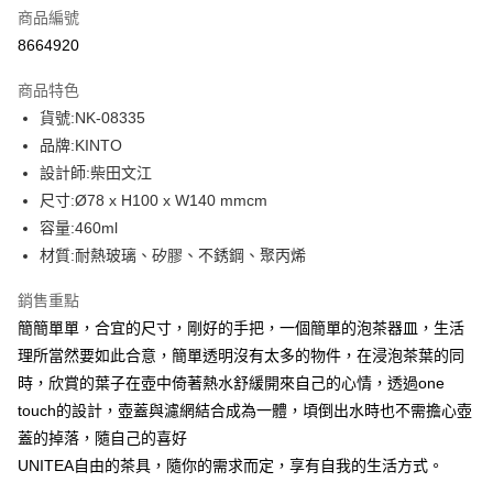
商品編號
街口支付
8664920
悠遊付
商品特色
Google Pay
貨號:NK-08335
全盈+PAY
品牌:KINTO
設計師:柴田文江
大哥付你分期
尺寸:Ø78 x H100 x W140 mmcm
相關說明
容量:460ml
【大哥付你分期使用說明】
AFTEE先享後付
1.本服務由台灣大哥大提供，台灣大哥大用戶可立即使用無須另外申請。
材質:耐熱玻璃、矽膠、不銹鋼、聚丙烯
2.付款方式選擇「大哥付你分期」，訂單成立後會自動跳轉到大哥付的交易
相關說明
流程，驗證手機門號後，選擇欲分期的期數、繳款截止日，確認付款後即完
銷售重點
【關於「AFTEE先享後付」】
成交易。
ATM付款
AFTEE先享後付是「在收到商品之後才付款」的支付方式。 讓您購物簡單
簡簡單單，合宜的尺寸，剛好的手把，一個簡單的泡茶器皿，生活
3.實際核准額度、可分期數及費用金額請依後續交易確認頁面所載為準。
便利好安心！
4.訂單成立30分鐘內，如未前往確認交易或遇審核未通過，訂單將自動取
理所當然要如此合意，簡單透明沒有太多的物件，在浸泡茶葉的同
１．簡單：不需註冊會員、不需綁卡、不需儲值。
運送方式
消。如遇「轉專審核」未通過狀況，表示未達大哥付你分期系統評分，恕無
２．便利：只要手機號碼，簡訊認證，即可結帳。
時，欣賞的葉子在壺中倚著熱水舒緩開來自己的心情，透過one
法說明評估內容。
３．安心：先確認商品／服務後，再付款。
付款後全家取貨
touch的設計，壺蓋與濾網結合成為一體，頃倒出水時也不需擔心壺
【繳款方式說明】
1.分期款項不併入電信帳單，「大哥付你分期」於每月結算日後寄送繳費提
每筆NT$70，滿NT$899(含以上)免運費
蓋的掉落，隨自己的喜好
【「AFTEE先享後付」結帳流程】
醒簡訊。
１．於結帳方式選擇「AFTEE先享後付」後，將跳轉至「AFTEE先享後付」
UNITEA自由的茶具，隨你的需求而定，享有自我的生活方式。
2.透過簡訊連結打開帳單後，可選擇「超商條碼／台灣大直營門市／銀行轉
付款後7-11取貨
結帳頁面，進行簡訊認證並確認金額後，即可完成結帳。
帳／街口支付／iPASS MONEY」等通路繳費。