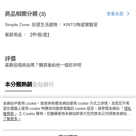
商品相關分類 (3)
查看全部
Simple Zone- 好感生活選物
KINTO陶瓷實驗室
餐廚用品
【杯/瓶/壺】
評價
喜歡這個商品嗎？購買後給他一個好評吧
本分類熱銷
全站排行
本網站中使用 cookie，欲查詢有關本網站使用 cookie 方式之詳情，及若您不希
熱門標籤
望在電腦上使用 cookie 時應如何變更電腦的 cookie 設定，請參閱本網站「
隱私
權條款
」之 Cookie 聲明。您繼續使用本網站即表示您同意本公司得按本網站使
用條款之 Cookie 聲明使用 cookie。
了解更多 >