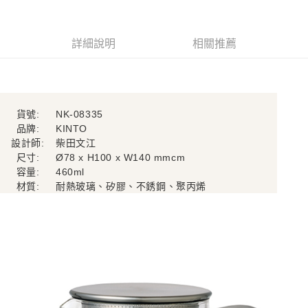
２．訂單成立數日內，您將收到繳費通知簡訊。
每筆NT$70，滿NT$899(含以上)免運費
３．收到繳費通知簡訊後14天內，點擊此簡訊中的連結，可透過四大超商／
【注意事項】
ATM／網路銀行／等多元方式進行付款，方視為交易完成。
宅配
1.本服務係由「台灣大哥大股份有限公司」（以下簡稱本公司）所提供，讓
※ 請注意：結帳手續完成當下不需立刻繳費，但若您需要取消訂單，請聯絡
詳細說明
相關推薦
用戶於交易時，得透過本服務購買商品或服務，並由商店將買賣／分期付款
每筆NT$100，滿NT$1,000(含以上)免運費
購買商品的店家。未經商家同意取消之訂單仍視為有效，需透過AFTEE先享
買賣價金債權讓與本公司後，依約使用本公司帳單繳交帳款。
後付繳納相關費用。
2.基於同意付款使用「大哥付你分期」之契約關係目的，商店將以您的個人
京站台北店客服中心(1F星巴克旁) 即日起不提供京站紙袋，取件時
※ 交易是否成功請以「AFTEE先享後付 」之結帳頁面顯示為準，若有關於
資料（包含姓名、電話或地址）提供予台灣大哥大進項蒐集、處理及利用，
是否繳費成功／繳費後需取消欲退款等相關疑問，請聯繫「AFTEE先享後付
請自備購物袋，若需購買紙袋可現場詢問
由本公司與您本人進行分期帳單所需資料之確認、核對及更正。
客戶支援中心」
https://netprotections.freshdesk.com/support/home
3.完整用戶服務條款，請詳閱以下連結：
https://oppay.tw/userRule
貨號:
NK-08335
免運費
品牌:
KINTO
【注意事項】
１．透過由恩沛科技股份有限公司提供之「AFTEE先享後付」服務完成之交
設計師:
柴田文江
易，需依本服務之必要範圍內提供個人資料，並將交易相關給付款項請求債
尺寸:
Ø78 x H100 x W140 mmcm
權轉讓予恩沛科技股份有限公司。
容量:
460ml
２．關於個人資料處理事宜，請瀏覽以下網址：
材質:
耐熱玻璃、矽膠、不銹鋼、聚丙烯
https://aftee.tw/terms/#terms3
３．未成年的使用者請事先徵得法定代理人或監護人之同意方可使用
「AFTEE先享後付」，若未經同意申辦者引起之損失，本公司不負相關責
任。
４．使用「AFTEE先享後付」時，將依據個別帳號之用戶狀況，依本公司即
時審查核予不同之上限額度；若仍有額度不足之情形，本公司將視審查結果
請求用戶進行身份認證。
５．嚴禁一人註冊多個帳號或使用他人資訊註冊。若發現惡意使用之情形，
恩沛科技股份有限公司將有權停止該用戶之使用額度並採取法律行動。