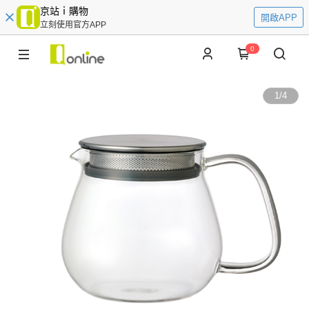
京站ｉ購物
開啟APP
立刻使用官方APP
0
1
/
4