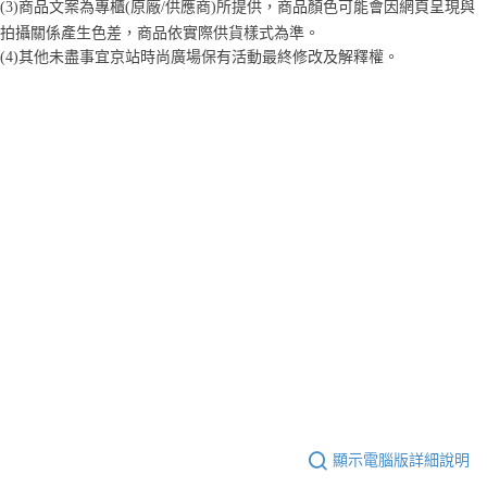
(3)商品文案為專櫃(原廠/供應商)所提供，商品顏色可能會因網頁呈現與
２．訂單成立數日內，您將收到繳費通知簡訊。
每筆NT$70，滿NT$1,000(含以上)免運費
３．收到繳費通知簡訊後14天內，點擊此簡訊中的連結，可透過四大超商／
拍攝關係產生色差，商品依實際供貨樣式為準。 
【注意事項】
ATM／網路銀行／等多元方式進行付款，方視為交易完成。
宅配
(4)
其他未盡事宜
京站時尚廣場保有活動最終修改及解釋權。
1.本服務係由「台灣大哥大股份有限公司」（以下簡稱本公司）所提供，讓
※ 請注意：結帳手續完成當下不需立刻繳費，但若您需要取消訂單，請聯絡
用戶於交易時，得透過本服務購買商品或服務，並由商店將買賣／分期付款
每筆NT$100，滿NT$1,200(含以上)免運費
購買商品的店家。未經商家同意取消之訂單仍視為有效，需透過AFTEE先享
買賣價金債權讓與本公司後，依約使用本公司帳單繳交帳款。
後付繳納相關費用。
2.基於同意付款使用「大哥付你分期」之契約關係目的，商店將以您的個人
京站台北店客服中心(1F星巴克旁) 即日起不提供京站紙袋，取件時
※ 交易是否成功請以「AFTEE先享後付 」之結帳頁面顯示為準，若有關於
資料（包含姓名、電話或地址）提供予台灣大哥大進項蒐集、處理及利用，
是否繳費成功／繳費後需取消欲退款等相關疑問，請聯繫「AFTEE先享後付
請自備購物袋，若需購買紙袋可現場詢問
由本公司與您本人進行分期帳單所需資料之確認、核對及更正。
客戶支援中心」
https://netprotections.freshdesk.com/support/home
3.完整用戶服務條款，請詳閱以下連結：
https://oppay.tw/userRule
免運費
【注意事項】
１．透過由恩沛科技股份有限公司提供之「AFTEE先享後付」服務完成之交
易，需依本服務之必要範圍內提供個人資料，並將交易相關給付款項請求債
權轉讓予恩沛科技股份有限公司。
２．關於個人資料處理事宜，請瀏覽以下網址：
https://aftee.tw/terms/#terms3
３．未成年的使用者請事先徵得法定代理人或監護人之同意方可使用
「AFTEE先享後付」，若未經同意申辦者引起之損失，本公司不負相關責
任。
４．使用「AFTEE先享後付」時，將依據個別帳號之用戶狀況，依本公司即
時審查核予不同之上限額度；若仍有額度不足之情形，本公司將視審查結果
請求用戶進行身份認證。
５．嚴禁一人註冊多個帳號或使用他人資訊註冊。若發現惡意使用之情形，
恩沛科技股份有限公司將有權停止該用戶之使用額度並採取法律行動。
顯示電腦版詳細說明