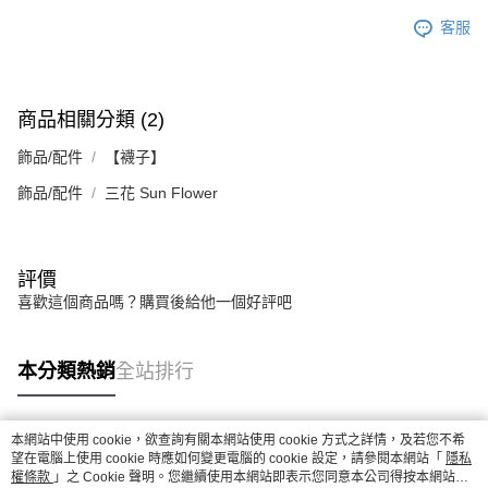
客服
商品相關分類 (2)
飾品/配件
【襪子】
飾品/配件
三花 Sun Flower
評價
喜歡這個商品嗎？購買後給他一個好評吧
本分類熱銷
全站排行
本網站中使用 cookie，欲查詢有關本網站使用 cookie 方式之詳情，及若您不希
熱門標籤
望在電腦上使用 cookie 時應如何變更電腦的 cookie 設定，請參閱本網站「
隱私
權條款
」之 Cookie 聲明。您繼續使用本網站即表示您同意本公司得按本網站使