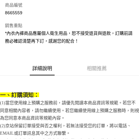
商品編號
街口支付
8665559
悠遊付
銷售重點
Google Pay
*內衣內褲商品應屬個人衛生用品，恕不接受退貨與退款，訂購前請
全盈+PAY
務必確認清楚再下訂，感謝您的配合！
大哥付你分期
相關說明
【大哥付你分期使用說明】
詳細說明
相關推薦
AFTEE先享後付
1.本服務由台灣大哥大提供，台灣大哥大用戶可立即使用無須另外申請。
2.付款方式選擇「大哥付你分期」，訂單成立後會自動跳轉到大哥付的交易
相關說明
流程，驗證手機門號後，選擇欲分期的期數、繳款截止日，確認付款後即完
【關於「AFTEE先享後付」】
成交易。
ATM付款
AFTEE先享後付是「在收到商品之後才付款」的支付方式。 讓您購物簡單
3.實際核准額度、可分期數及費用金額請依後續交易確認頁面所載為準。
一、訂購須知：
便利好安心！
4.訂單成立30分鐘內，如未前往確認交易或遇審核未通過，訂單將自動取
１．簡單：不需註冊會員、不需綁卡、不需儲值。
(1)當您使用線上預購之服務前，請優先閱讀本商品資訊等規範。若您不
運送方式
消。如遇「轉專審核」未通過狀況，表示未達大哥付你分期系統評分，恕無
２．便利：只要手機號碼，簡訊認證，即可結帳。
同意相關內容者，請勿繼續使用。若您繼續使用線上預購之服務時，則視
法說明評估內容。
３．安心：先確認商品／服務後，再付款。
付款後全家取貨
【繳款方式說明】
為您同意本商品資訊等規範內容。
1.分期款項不併入電信帳單，「大哥付你分期」於每月結算日後寄送繳費提
每筆NT$70，滿NT$1,000(含以上)免運費
【「AFTEE先享後付」結帳流程】
(2)京站保留訂單接受與否之權利，若無法接受您的訂單，將以電話、
醒簡訊。
１．於結帳方式選擇「AFTEE先享後付」後，將跳轉至「AFTEE先享後付」
2.透過簡訊連結打開帳單後，可選擇「超商條碼／台灣大直營門市／銀行轉
EMAIL或訂單訊息其中之方式聯繫。
付款後7-11取貨
結帳頁面，進行簡訊認證並確認金額後，即可完成結帳。
帳／街口支付／iPASS MONEY」等通路繳費。