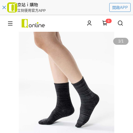
京站ｉ購物
開啟APP
立刻使用官方APP
0
1
/
1