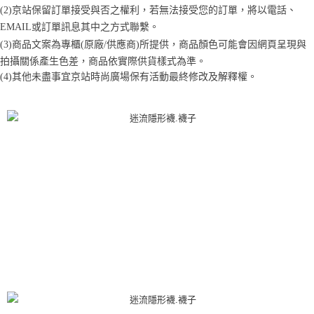
1.分期款項不併入電信帳單，「大哥付你分期」於每月結算日後寄送繳費提
每筆NT$70，滿NT$899(含以上)免運費
【「AFTEE先享後付」結帳流程】
(2)京站保留訂單接受與否之權利，若無法接受您的訂單，將以電話、
醒簡訊。
１．於結帳方式選擇「AFTEE先享後付」後，將跳轉至「AFTEE先享後付」
2.透過簡訊連結打開帳單後，可選擇「超商條碼／台灣大直營門市／銀行轉
EMAIL或訂單訊息其中之方式聯繫。
付款後7-11取貨
結帳頁面，進行簡訊認證並確認金額後，即可完成結帳。
帳／街口支付／iPASS MONEY」等通路繳費。
(3)商品文案為專櫃(原廠/供應商)所提供，商品顏色可能會因網頁呈現與
２．訂單成立數日內，您將收到繳費通知簡訊。
每筆NT$70，滿NT$899(含以上)免運費
３．收到繳費通知簡訊後14天內，點擊此簡訊中的連結，可透過四大超商／
拍攝關係產生色差，商品依實際供貨樣式為準。 
【注意事項】
ATM／網路銀行／等多元方式進行付款，方視為交易完成。
宅配
(4)
其他未盡事宜
京站時尚廣場保有活動最終修改及解釋權。
1.本服務係由「台灣大哥大股份有限公司」（以下簡稱本公司）所提供，讓
※ 請注意：結帳手續完成當下不需立刻繳費，但若您需要取消訂單，請聯絡
用戶於交易時，得透過本服務購買商品或服務，並由商店將買賣／分期付款
每筆NT$100，滿NT$1,000(含以上)免運費
購買商品的店家。未經商家同意取消之訂單仍視為有效，需透過AFTEE先享
買賣價金債權讓與本公司後，依約使用本公司帳單繳交帳款。
後付繳納相關費用。
2.基於同意付款使用「大哥付你分期」之契約關係目的，商店將以您的個人
京站台北店客服中心(1F星巴克旁) 即日起不提供京站紙袋，取件時
※ 交易是否成功請以「AFTEE先享後付 」之結帳頁面顯示為準，若有關於
資料（包含姓名、電話或地址）提供予台灣大哥大進項蒐集、處理及利用，
是否繳費成功／繳費後需取消欲退款等相關疑問，請聯繫「AFTEE先享後付
請自備購物袋，若需購買紙袋可現場詢問
由本公司與您本人進行分期帳單所需資料之確認、核對及更正。
客戶支援中心」
https://netprotections.freshdesk.com/support/home
3.完整用戶服務條款，請詳閱以下連結：
https://oppay.tw/userRule
免運費
【注意事項】
１．透過由恩沛科技股份有限公司提供之「AFTEE先享後付」服務完成之交
易，需依本服務之必要範圍內提供個人資料，並將交易相關給付款項請求債
權轉讓予恩沛科技股份有限公司。
２．關於個人資料處理事宜，請瀏覽以下網址：
https://aftee.tw/terms/#terms3
３．未成年的使用者請事先徵得法定代理人或監護人之同意方可使用
「AFTEE先享後付」，若未經同意申辦者引起之損失，本公司不負相關責
任。
４．使用「AFTEE先享後付」時，將依據個別帳號之用戶狀況，依本公司即
時審查核予不同之上限額度；若仍有額度不足之情形，本公司將視審查結果
請求用戶進行身份認證。