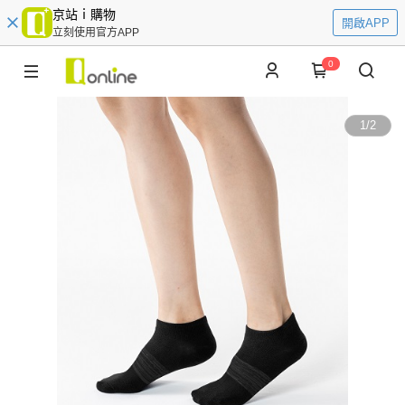
京站ｉ購物
開啟APP
立刻使用官方APP
0
1
/
2