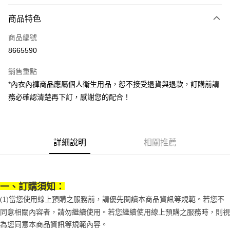
LINE Pay
商品特色
Apple Pay
商品編號
街口支付
8665590
悠遊付
銷售重點
Google Pay
*內衣內褲商品應屬個人衛生用品，恕不接受退貨與退款，訂購前請
全盈+PAY
務必確認清楚再下訂，感謝您的配合！
大哥付你分期
相關說明
【大哥付你分期使用說明】
詳細說明
相關推薦
AFTEE先享後付
1.本服務由台灣大哥大提供，台灣大哥大用戶可立即使用無須另外申請。
2.付款方式選擇「大哥付你分期」，訂單成立後會自動跳轉到大哥付的交易
相關說明
流程，驗證手機門號後，選擇欲分期的期數、繳款截止日，確認付款後即完
【關於「AFTEE先享後付」】
成交易。
ATM付款
AFTEE先享後付是「在收到商品之後才付款」的支付方式。 讓您購物簡單
3.實際核准額度、可分期數及費用金額請依後續交易確認頁面所載為準。
一、訂購須知：
便利好安心！
4.訂單成立30分鐘內，如未前往確認交易或遇審核未通過，訂單將自動取
１．簡單：不需註冊會員、不需綁卡、不需儲值。
(1)當您使用線上預購之服務前，請優先閱讀本商品資訊等規範。若您不
運送方式
消。如遇「轉專審核」未通過狀況，表示未達大哥付你分期系統評分，恕無
２．便利：只要手機號碼，簡訊認證，即可結帳。
同意相關內容者，請勿繼續使用。若您繼續使用線上預購之服務時，則視
法說明評估內容。
３．安心：先確認商品／服務後，再付款。
付款後全家取貨
【繳款方式說明】
為您同意本商品資訊等規範內容。