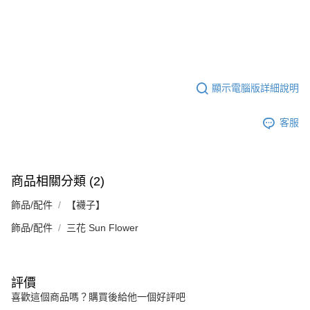
５．嚴禁一人註冊多個帳號或使用他人資訊註冊。若發現惡意使用之情形，
恩沛科技股份有限公司將有權停止該用戶之使用額度並採取法律行動。
顯示電腦版詳細說明
客服
商品相關分類 (2)
飾品/配件
【襪子】
飾品/配件
三花 Sun Flower
評價
喜歡這個商品嗎？購買後給他一個好評吧